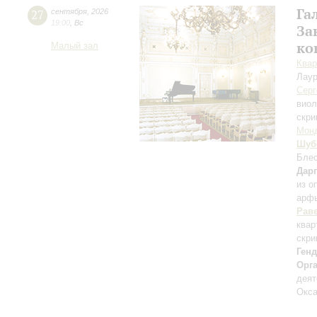
Га
27
сентября
,
2026
19:00
,
Вс
За
ко
Малый зал
Квар
Лаур
Серг
вио
скри
Мон
Шуб
Блес
Дар
из о
арф
Рав
квар
скри
Ген
Орг
деят
Окса