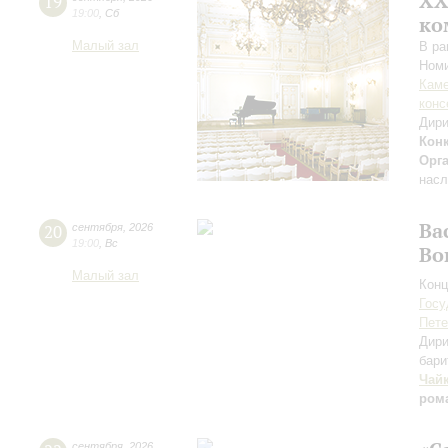
XХ
19
19:00
,
Сб
ко
Малый зал
В ра
Номи
Каме
конс
Дири
Кон
Орг
насл
Ва
20
сентября
,
2026
19:00
,
Вс
Во
Малый зал
Конц
Госу
Пете
Дири
бари
Чай
ром
сентября
,
2026