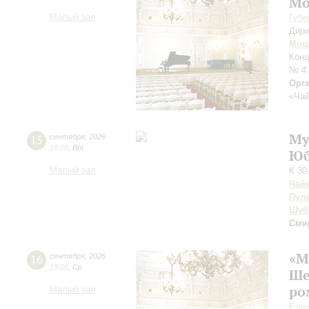
Мо
Малый зал
Губе
Дири
Моц
Конц
№ 4
Орг
«Чай
Му
15
сентября
,
2026
19:00
,
Вт
Юб
Малый зал
К 30
Чай
Пул
Шуб
Сми
«М
16
сентября
,
2026
19:00
,
Ср
Ше
ро
Малый зал
Елиз