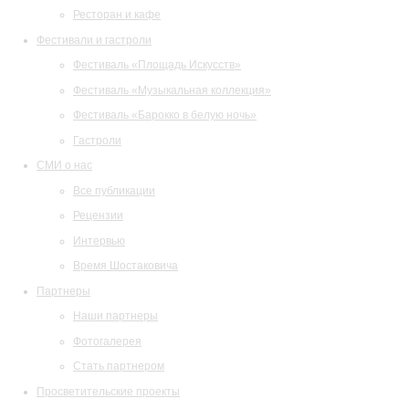
Ресторан и кафе
Фестивали и гастроли
Фестиваль «Площадь Искусств»
Фестиваль «Музыкальная коллекция»
Фестиваль «Барокко в белую ночь»
Гастроли
СМИ о нас
Все публикации
Рецензии
Интервью
Время Шостаковича
Партнеры
Наши партнеры
Фотогалерея
Стать партнером
Просветительские проекты