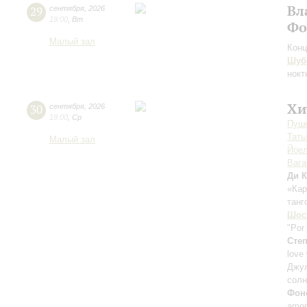
Вл
29
сентября
,
2026
19:00
,
Вт
Фо
Малый зал
Конц
Шуб
нокт
Хи
30
сентября
,
2026
19:00
,
Ср
Пушк
Тать
Малый зал
Йоел
Ваг
Ди К
«Ка
танг
Шос
"Por
Сте
love
Джу
солн
Фон
amor