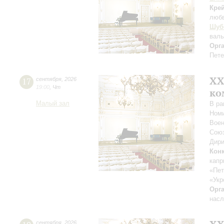
Кре
люб
Шуб
вал
Орг
Пете
XХ
17
сентября
,
2026
19:00
,
Чт
ко
Малый зал
В ра
Номи
Воен
Союз
Дири
Кон
капр
«Пет
«Укр
Орг
насл
сентября
,
2026