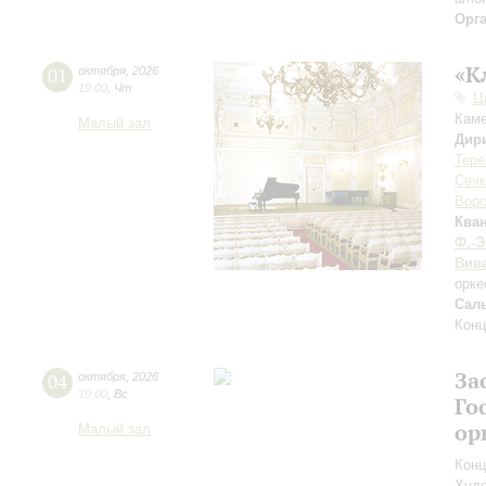
Орг
«К
01
октября
,
2026
19:00
,
Чт
Ц
Каме
Малый зал
Дир
Тере
Сечк
Воро
Ква
Ф.-Э
Вив
орке
Сал
Конц
За
04
октября
,
2026
19:00
,
Вс
Го
ор
Малый зал
Конц
Худо