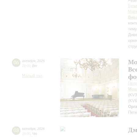
Буш
Мар
Вив
конт
тему
Диве
орке
стру
Мо
06
октября
,
2026
19:00
,
Вт
Вс
фо
Малый зал
Пётр
Моц
(KV3
(KV6
Орг
Пете
Дм
08
октября
,
2026
19:00
,
Чт