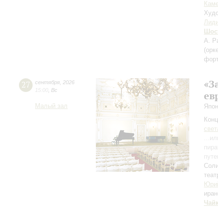
Каме
Худо
Лиди
Шос
А. Р
(орк
фор
«З
27
сентября
,
2026
15:00
,
Вс
ев
Малый зал
Япон
Конц
свет
...и
пира
путе
Соли
теат
Юри
иран
Чай