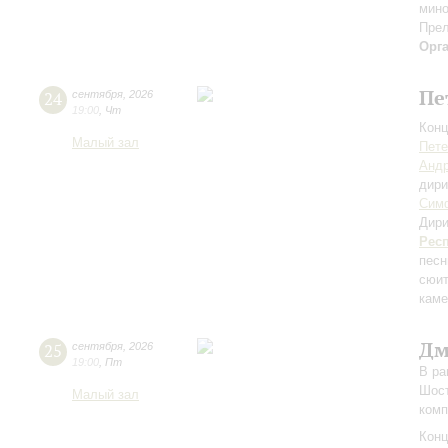
мино
Прел
Орг
Пе
24
сентября
,
2026
19:00
,
Чт
Конц
Малый зал
Пете
Андр
дири
Симф
Дири
Рес
песн
сюит
каме
Дм
25
сентября
,
2026
19:00
,
Пт
В ра
Шост
Малый зал
комп
Конц