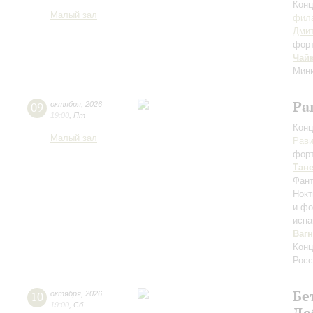
Конц
Малый зал
фила
Дми
фор
Чай
Мини
Ра
09
октября
,
2026
19:00
,
Пт
Конц
Малый зал
Рав
фор
Тан
Фант
Нокт
и фо
испа
Ваг
Конц
Росс
Бе
10
октября
,
2026
19:00
,
Сб
Де