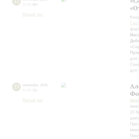
«С
22
19:00
,
Вт
«О
Малый зал
Конц
Серг
фор
Мас
Деб
«Сад
Пул
для 
Сона
для 
Ал
23
сентября
,
2026
19:00
,
Ср
Фо
Малый зал
Шоп
бемо
23 №
диез
Прел
мино
Прел