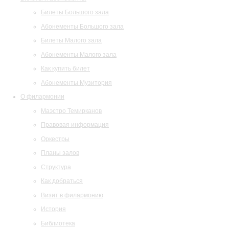
Билеты Большого зала
Абонементы Большого зала
Билеты Малого зала
Абонементы Малого зала
Как купить билет
Абонементы Музитория
О филармонии
Маэстро Темирканов
Правовая информация
Оркестры
Планы залов
Структура
Как добраться
Визит в филармонию
История
Библиотека