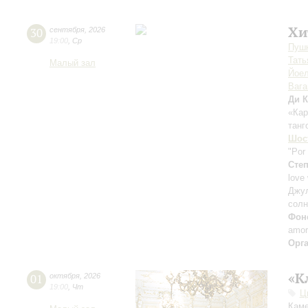
Хи
30
сентября
,
2026
19:00
,
Ср
Пушк
Тать
Малый зал
Йоел
Ваг
Ди К
«Ка
танг
Шос
"Por
Сте
love
Джу
солн
Фон
amor
Орг
«К
01
октября
,
2026
19:00
,
Чт
Ц
Каме