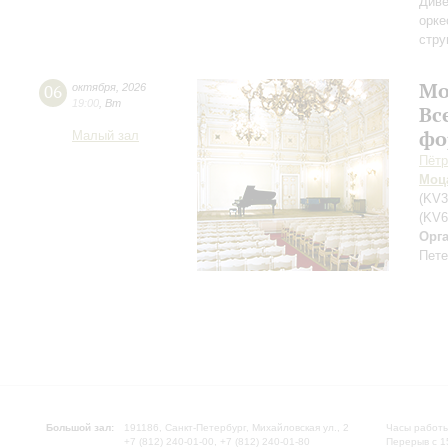
Диве
орке
стру
Мо
06
октября
,
2026
19:00
,
Вт
Вс
фо
Малый зал
Пётр
Моц
(KV3
(KV6
Орг
Пете
Большой зал:
191186, Санкт-Петербург, Михайловская ул., 2
Часы работы
+7 (812) 240-01-00, +7 (812) 240-01-80
Перерыв с 1