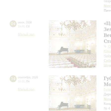
теор
Мон
Пич
«Ц
04
июля
,
2026
19:00
,
Сб
Зе
Ве
Малый зал
Ст
О
Юли
Чай
Сиб
Шум
Гу
14
сентября
,
2026
19:00
,
Пн
Мо
Малый зал
Губе
Дири
Моц
Конц
№ 4