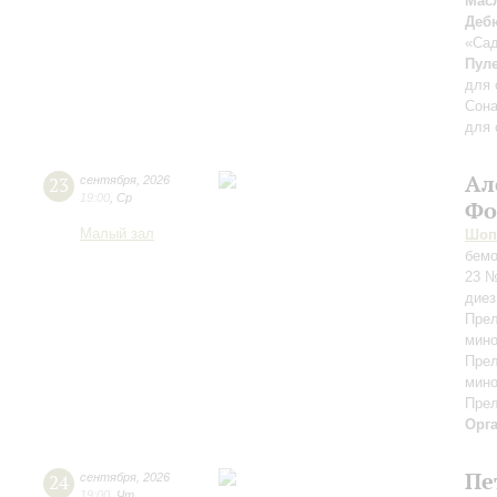
Мас
Деб
«Сад
Пул
для 
Сона
для 
Ал
23
сентября
,
2026
19:00
,
Ср
Фо
Малый зал
Шоп
бемо
23 №
диез
Прел
мино
Прел
мино
Прел
Орг
Пе
24
сентября
,
2026
19:00
,
Чт