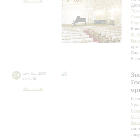
Малый зал
Дир
Тере
Сечк
Воро
Ква
Ф.-Э
Вив
орке
Сал
Конц
За
04
октября
,
2026
19:00
,
Вс
Го
ор
Малый зал
Конц
Худо
Буш
Мар
Вив
конт
тему