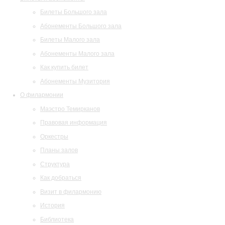
Билеты Большого зала
Абонементы Большого зала
Билеты Малого зала
Абонементы Малого зала
Как купить билет
Абонементы Музитория
О филармонии
Маэстро Темирканов
Правовая информация
Оркестры
Планы залов
Структура
Как добраться
Визит в филармонию
История
Библиотека