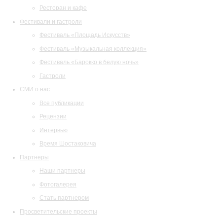
Ресторан и кафе
Фестивали и гастроли
Фестиваль «Площадь Искусств»
Фестиваль «Музыкальная коллекция»
Фестиваль «Барокко в белую ночь»
Гастроли
СМИ о нас
Все публикации
Рецензии
Интервью
Время Шостаковича
Партнеры
Наши партнеры
Фотогалерея
Стать партнером
Просветительские проекты