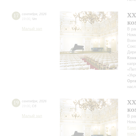
XХ
17
сентября
,
2026
19:00
,
Чт
ко
Малый зал
В ра
Номи
Воен
Союз
Дири
Кон
капр
«Пет
«Укр
Орг
насл
XХ
19
сентября
,
2026
19:00
,
Сб
ко
Малый зал
В ра
Номи
Каме
конс