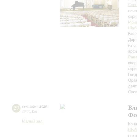
Серг
вио
скри
Мон
Шуб
Блес
Дар
из о
арф
Рав
квар
скри
Ген
Орг
деят
Окса
Вл
29
сентября
,
2026
19:00
,
Вт
Фо
Малый зал
Конц
Шуб
нокт