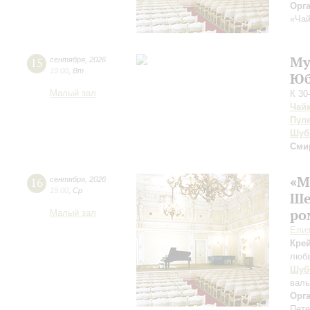
Орг
«Чай
Му
15
сентября
,
2026
19:00
,
Вт
Юб
Малый зал
К 30
Чай
Пул
Шуб
Сми
«М
16
сентября
,
2026
19:00
,
Ср
Ше
ро
Малый зал
Елиз
Кре
люб
Шуб
вал
Орг
Пете