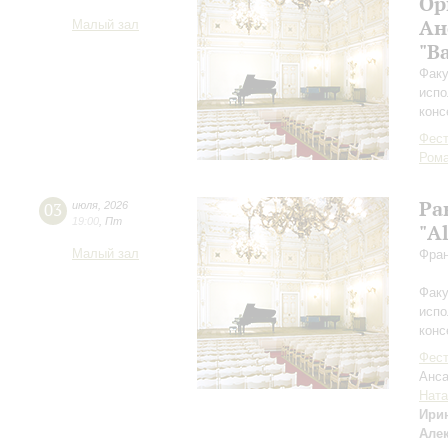
Ор
Ан
Малый зал
"B
Факу
испо
конс
Фест
Рома
Ра
03
июля
,
2026
19:00
,
Пт
"Al
Малый зал
Фран
Факу
испо
конс
Фест
Анса
Ната
Ири
Але