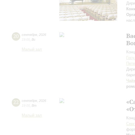
Дири
Кон
Орг
насл
Ва
20
сентября
,
2026
19:00
,
Вс
Во
Малый зал
Конц
Госу
Пете
Дири
бари
Чай
ром
«С
22
сентября
,
2026
19:00
,
Вт
«О
Малый зал
Конц
Серг
фор