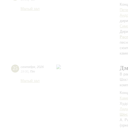
Конц
Малый зал
Пете
Андр
дири
Симф
Дири
Рес
песн
сюит
каме
Дм
25
сентября
,
2026
19:00
,
Пт
В ра
Шост
Малый зал
комп
Конц
Каме
Худо
Лиди
Шос
А. Р
(орк