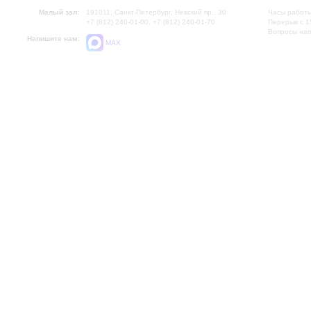
Малый зал:
191011, Санкт-Петербург, Невский пр., 30
Часы работы
+7 (812) 240-01-00, +7 (812) 240-01-70
Перерыв с 1
Вопросы на
Напишите нам:
MAX