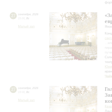
фор
«З
27
сентября
,
2026
15:00
,
Вс
ев
Малый зал
Япон
Конц
свет
...и
пира
путе
Соли
теат
Юри
иран
Чай
Га
27
сентября
,
2026
19:00
,
Вс
За
ко
Малый зал
Квар
Лаур