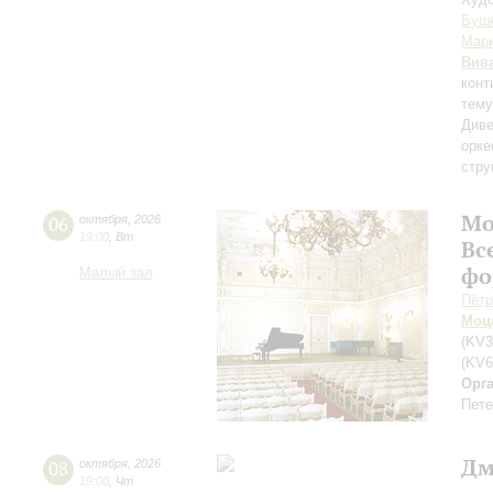
Буш
Мар
Вив
конт
тему
Диве
орке
стру
Мо
06
октября
,
2026
19:00
,
Вт
Вс
фо
Малый зал
Пётр
Моц
(KV3
(KV6
Орг
Пете
Дм
08
октября
,
2026
19:00
,
Чт