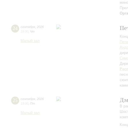
мино
Прел
Орг
Пе
24
сентября
,
2026
19:00
,
Чт
Конц
Малый зал
Пете
Андр
дири
Симф
Дири
Рес
песн
сюит
каме
Дм
25
сентября
,
2026
19:00
,
Пт
В ра
Шост
Малый зал
комп
Конц