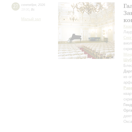
Га
27
сентября
,
2026
19:00
,
Вс
За
ко
Малый зал
Квар
Лаур
Серг
вио
скри
Мон
Шуб
Блес
Дар
из о
арф
Рав
квар
скри
Ген
Орг
деят
Окса