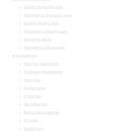
Билеты Большого зала
Абонементы Большого зала
Билеты Малого зала
Абонементы Малого зала
Как купить билет
Абонементы Музитория
О филармонии
Маэстро Темирканов
Правовая информация
Оркестры
Планы залов
Структура
Как добраться
Визит в филармонию
История
Библиотека