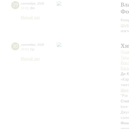
Вл
29
сентября
,
2026
19:00
,
Вт
Фо
Малый зал
Конц
Шуб
нокт
Хи
30
сентября
,
2026
19:00
,
Ср
Пушк
Тать
Малый зал
Йоел
Ваг
Ди К
«Ка
танг
Шос
"Por
Сте
love
Джу
солн
Фон
amor