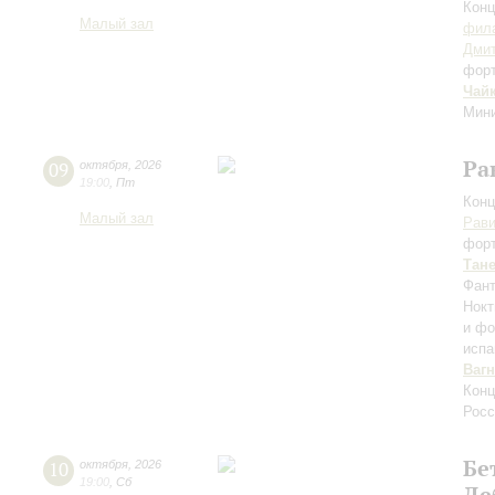
Конц
Малый зал
фила
Дми
фор
Чай
Мини
Ра
09
октября
,
2026
19:00
,
Пт
Конц
Малый зал
Рав
фор
Тан
Фант
Нокт
и фо
испа
Ваг
Конц
Росс
Бе
10
октября
,
2026
19:00
,
Сб
Де