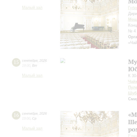
Мо
Малый зал
Губе
Дири
Моц
Конц
№ 4
Орг
«Чай
Му
15
сентября
,
2026
19:00
,
Вт
Юб
Малый зал
К 30
Чай
Пул
Шуб
Сми
«М
16
сентября
,
2026
19:00
,
Ср
Ше
ро
Малый зал
Елиз