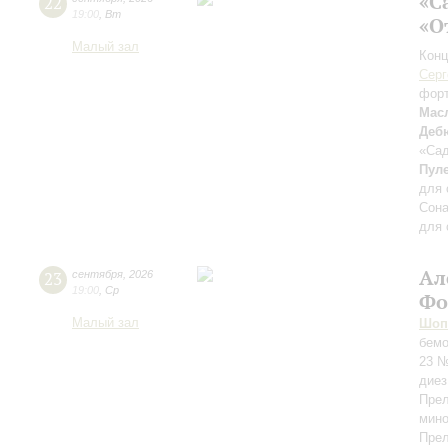
«С
22
19:00
,
Вт
«О
Малый зал
Конц
Серг
фор
Мас
Деб
«Сад
Пул
для 
Сона
для 
Ал
23
сентября
,
2026
19:00
,
Ср
Фо
Малый зал
Шоп
бемо
23 №
диез
Прел
мино
Прел