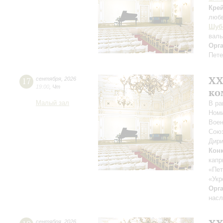
Кре
люб
Шуб
вал
Орг
Пете
XХ
17
сентября
,
2026
19:00
,
Чт
ко
Малый зал
В ра
Номи
Воен
Союз
Дири
Кон
капр
«Пет
«Укр
Орг
насл
сентября
,
2026