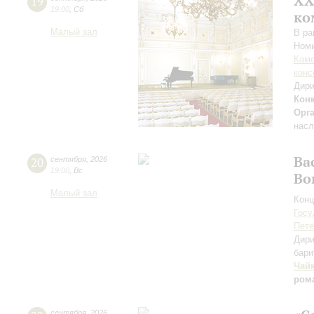
XХ
19
19:00
,
Сб
ко
Малый зал
В ра
Номи
Каме
конс
Дири
Кон
Орг
насл
Ва
20
сентября
,
2026
19:00
,
Вс
Во
Малый зал
Конц
Госу
Пете
Дири
бари
Чай
ром
сентября
,
2026