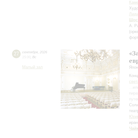
Каме
Худо
Лиди
Шос
А. Р
(орк
фор
«З
27
сентября
,
2026
15:00
,
Вс
ев
Малый зал
Япон
Конц
свет
...и
пира
путе
Соли
теат
Юри
иран
Чай