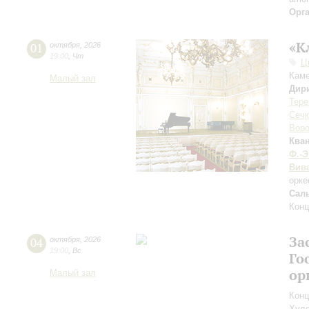
Орг
«К
01
октября
,
2026
19:00
,
Чт
Ц
Каме
Малый зал
Дир
Тере
Сечк
Воро
Ква
Ф.-Э
Вив
орке
Сал
Конц
За
04
октября
,
2026
19:00
,
Вс
Го
ор
Малый зал
Конц
Худо