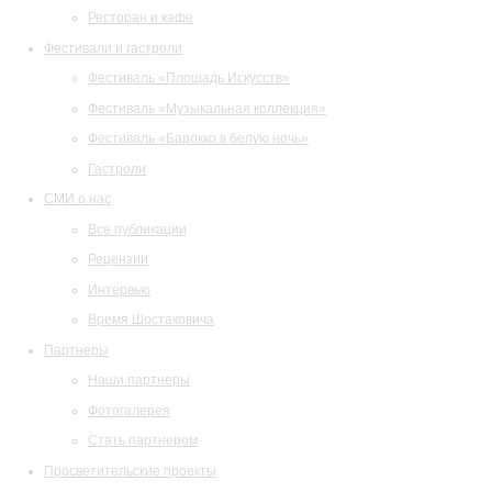
Ресторан и кафе
Фестивали и гастроли
Фестиваль «Площадь Искусств»
Фестиваль «Музыкальная коллекция»
Фестиваль «Барокко в белую ночь»
Гастроли
СМИ о нас
Все публикации
Рецензии
Интервью
Время Шостаковича
Партнеры
Наши партнеры
Фотогалерея
Стать партнером
Просветительские проекты