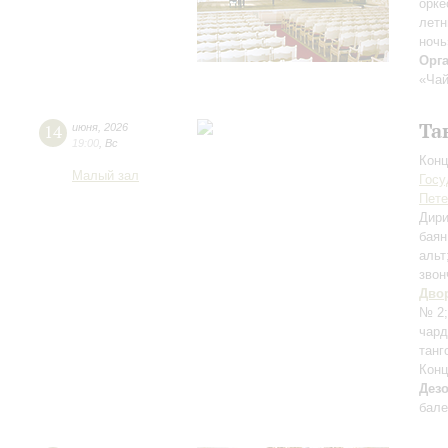
орке
лет
ночь
Орг
«Чай
Та
14
июня
,
2026
19:00
,
Вс
Конц
Малый зал
Госу
Пете
Дири
баян
альт
звон
Дво
№ 2
чар
танг
Конц
Дез
бале