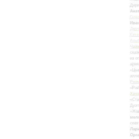
Дири
Ана
Оле
Ива
Дмит
Евге
Альб
Чай
сказ
из о
ария
«Цыг
алле
Рах
«Рай
Хач
«Ста
Дуэт
«Жа
мел
спек
Лар
Орг