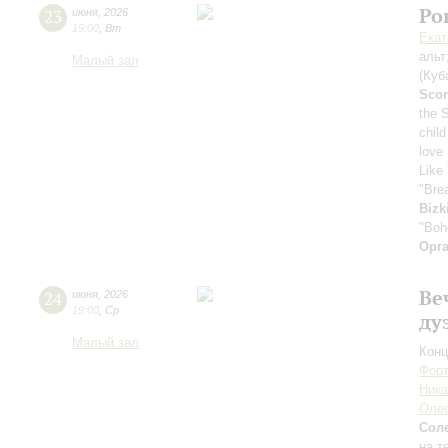
Ро
23
июня
,
2026
19:00
,
Вт
Екат
альт
Малый зал
(Куб
Scor
the 
child
love
Like 
"Bre
Bizk
"Boh
Орг
Ве
24
июня
,
2026
19:00
,
Ср
ду
Малый зал
Конц
Форт
Ника
Оле
Сол
на т