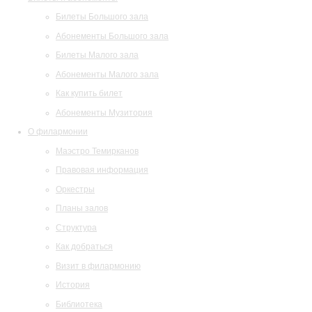
Билеты Большого зала
Абонементы Большого зала
Билеты Малого зала
Абонементы Малого зала
Как купить билет
Абонементы Музитория
О филармонии
Маэстро Темирканов
Правовая информация
Оркестры
Планы залов
Структура
Как добраться
Визит в филармонию
История
Библиотека