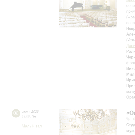
сопр
прим
(Фра
сопр
Нек
Але
(Ита
Дан
Рал
Чер
фор
Вик
Мил
Ири
При 
конк
Орг
«О
08
июня
,
2026
19:00
,
Пн
I
Сту
Малый зал
муз