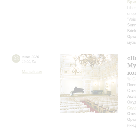
Бри
Libe
опер
“Voi
Son
Brick
Орг
музы
«П
22
июня
,
2026
19:00
,
Пн
Му
ко
Малый зал
О
Посв
Отеч
Асл
Оку
Сед
Отеч
Орг
иниц