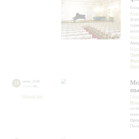
Конц
Анас
фор
скри
вио
Долг
Анк
Мор
Чай
Фал
Лис
Мо
18
июня
,
2026
19:00
,
Чт
пь
Малый зал
Пётр
Моц
си-б
мажо
Орг
Пете