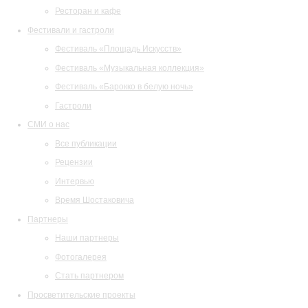
Ресторан и кафе
Фестивали и гастроли
Фестиваль «Площадь Искусств»
Фестиваль «Музыкальная коллекция»
Фестиваль «Барокко в белую ночь»
Гастроли
СМИ о нас
Все публикации
Рецензии
Интервью
Время Шостаковича
Партнеры
Наши партнеры
Фотогалерея
Стать партнером
Просветительские проекты