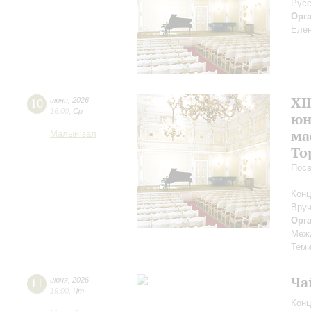
Русс
Орг
Елен
XI
10
июня
,
2026
16:00
,
Ср
юн
ма
Малый зал
То
Посв
Конц
Вруч
Орг
Межд
Теми
Ча
11
июня
,
2026
19:00
,
Чт
Конц