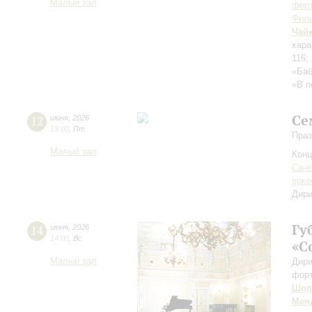
Малый зал
форт
Фили
Чай
хара
116;
«Баб
«В п
Се
12
июня
,
2026
19:00
,
Пт
Праз
Малый зал
Конц
Санк
орке
Дири
Гу
14
июня
,
2026
14:00
,
Вс
«С
Малый зал
Дири
фор
Шоп
Мен