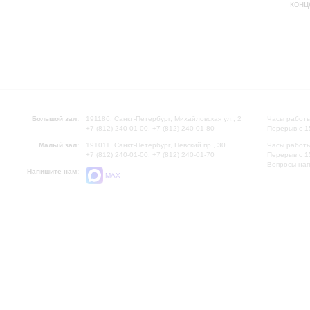
конц
Большой зал:
191186, Санкт-Петербург, Михайловская ул., 2
Часы работы
+7 (812) 240-01-00, +7 (812) 240-01-80
Перерыв с 1
Малый зал:
191011, Санкт-Петербург, Невский пр., 30
Часы работы
+7 (812) 240-01-00, +7 (812) 240-01-70
Перерыв с 1
Вопросы на
Напишите нам:
MAX