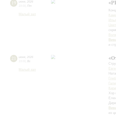
«P
19
июня
,
2026
19:00
,
Пт
Конц
Малый зал
Каме
Иль
Цвет
скри
Вол
Вив
и ст
«О
21
июня
,
2026
19:00
,
Вс
Стру
Евге
Малый зал
Нат
Глеб
Гали
Кири
Хор 
Еле
Дири
Вив
из ц