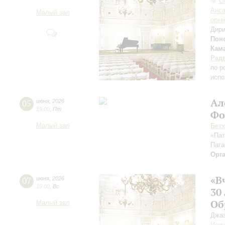
О
Анса
Малый зал
орке
Дири
Пон
Кам
Рад
по р
испо
Ал
05
июня
,
2026
19:00
,
Пт
Фо
Малый зал
Бет
«Пат
Пага
Орг
«В
07
июня
,
2026
19:00
,
Вс
30
Об
Малый зал
Джаз
Ирин