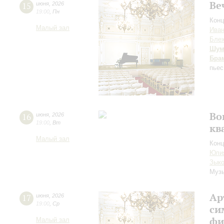
Ве
15
июня
,
2026
19:00
,
Пн
Конц
Малый зал
Иван
Бле
Шум
Бра
пьес
Во
16
июня
,
2026
19:00
,
Вт
кв
Малый зал
Конц
Юли
Зык
Музы
Ар
17
июня
,
2026
19:00
,
Ср
си
фи
Малый зал