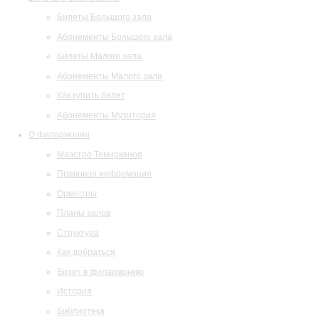
Билеты Большого зала
Абонементы Большого зала
Билеты Малого зала
Абонементы Малого зала
Как купить билет
Абонементы Музитория
О филармонии
Маэстро Темирканов
Правовая информация
Оркестры
Планы залов
Структура
Как добраться
Визит в филармонию
История
Библиотека