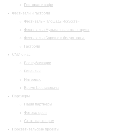
Ресторан и кафе
Фестивали и гастроли
Фестиваль «Площадь Искусств»
Фестиваль «Музыкальная коллекция»
Фестиваль «Барокко в белую ночь»
Гастроли
СМИ о нас
Все публикации
Рецензии
Интервью
Время Шостаковича
Партнеры
Наши партнеры
Фотогалерея
Стать партнером
Просветительские проекты