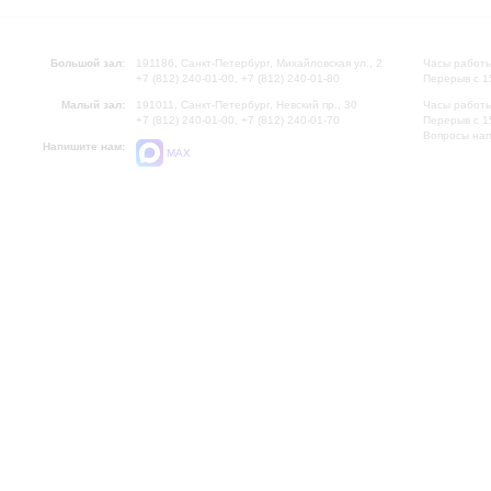
Большой зал:
191186, Санкт-Петербург, Михайловская ул., 2
Часы работы
+7 (812) 240-01-00, +7 (812) 240-01-80
Перерыв с 1
Малый зал:
191011, Санкт-Петербург, Невский пр., 30
Часы работы
+7 (812) 240-01-00, +7 (812) 240-01-70
Перерыв с 1
Вопросы на
Напишите нам:
MAX