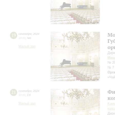
Мо
19
сентября
,
2024
19:00
,
Чт
Гу
ор
Малый зал
Дири
Моц
№ 20
№ 7
Орг
«Чай
Фи
21
сентября
,
2024
19:00
,
Сб
ко
Малый зал
Каме
конс
Дири