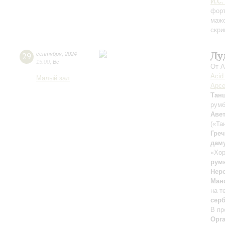
И.С.
форт
мажо
скри
Ду
29
сентября
,
2024
15:00
,
Вс
От А
Acid
Малый зал
Арсе
Тан
рум
Аве
(«Та
Гре
дам
«Хор
рум
Нер
Ман
на т
сер
В пр
Орг