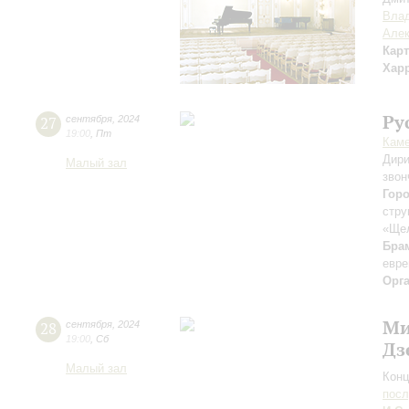
Вла
Але
Кар
Хар
Ру
27
сентября
,
2024
19:00
,
Пт
Каме
Дири
Малый зал
звон
Гор
стру
«Ще
Бра
евре
Орг
Ми
28
сентября
,
2024
19:00
,
Сб
Дз
Малый зал
Конц
пос