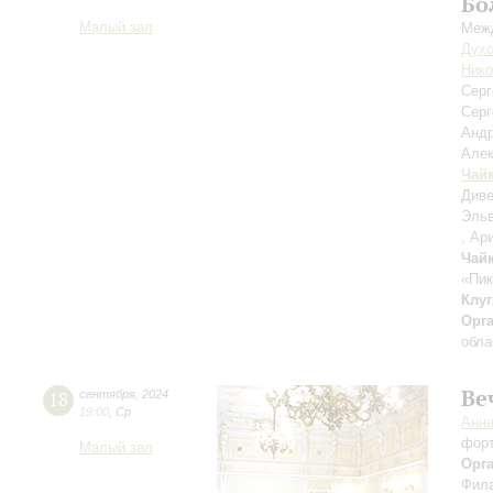
Бо
Малый зал
Межд
Духо
Нико
Сер
Серг
Анд
Але
Чай
Диве
Эльв
, Ар
Чай
«Пик
Клуг
Орг
обла
Ве
18
сентября
,
2024
19:00
,
Ср
Анн
фор
Малый зал
Орг
Фила