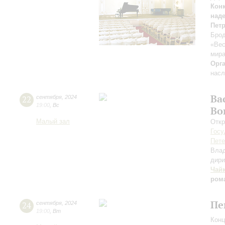
Кон
над
Пет
Брод
«Вес
мира
Орг
насл
Ва
22
сентября
,
2024
19:00
,
Вс
Во
Малый зал
Откр
Госу
Пете
Вла
дири
Чай
ром
Пе
24
сентября
,
2024
19:00
,
Вт
Конц