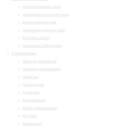
Билеты Большого зала
Абонементы Большого зала
Билеты Малого зала
Абонементы Малого зала
Как купить билет
Абонементы Музитория
О филармонии
Маэстро Темирканов
Правовая информация
Оркестры
Планы залов
Структура
Как добраться
Визит в филармонию
История
Библиотека