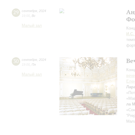
Ан
29
сентября
,
2024
19:00
,
Вс
Фо
Малый зал
Конц
И.С.
темп
форт
Ве
30
сентября
,
2024
19:00
,
Пн
Конц
Малый зал
вече
Еле
Лар
«Пот
«Мав
ла 
«Сон
“Pre
Мал