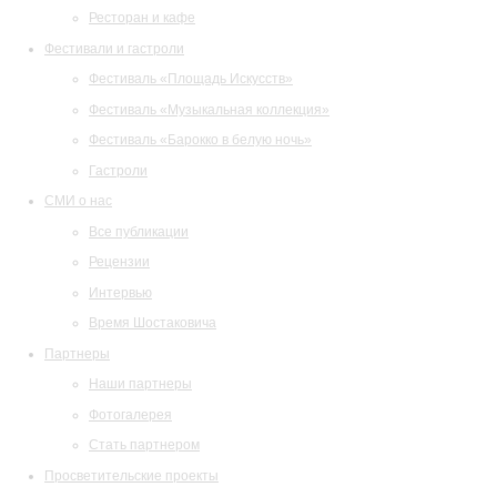
Ресторан и кафе
Фестивали и гастроли
Фестиваль «Площадь Искусств»
Фестиваль «Музыкальная коллекция»
Фестиваль «Барокко в белую ночь»
Гастроли
СМИ о нас
Все публикации
Рецензии
Интервью
Время Шостаковича
Партнеры
Наши партнеры
Фотогалерея
Стать партнером
Просветительские проекты