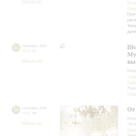
Малый зал
Мужс
Алек
Григ
рас
Зап
дре
Шо
25
сентября
,
2024
19:00
,
Ср
Му
вы
Малый зал
Конц
сло
Каме
Худо
Чека
От
26
сентября
,
2024
19:00
,
Чт
Конц
Малый зал
"Aco
Ильд
Дми