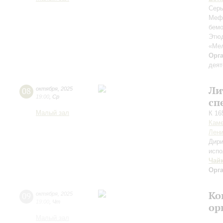
Серь
Меф
бемо
Этюд
«Ме
Орг
деят
Ли
08
октября
,
2025
19:00
,
Ср
сп
Малый зал
К 16
Каме
Лени
Дири
испо
Чай
Орг
Ко
09
октября
,
2025
19:00
,
Чт
ор
Малый зал