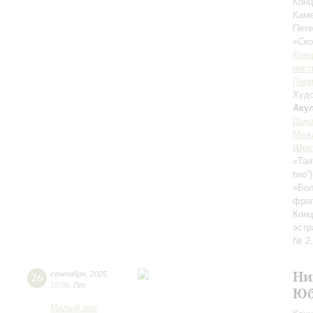
Конц
Каме
Пете
«Ск
Конц
инст
Лари
Худо
Аку
Шиш
Маж
Шос
«Таи
two”
«Бол
фраг
Конц
эстр
№ 2,
Ни
26
сентября
,
2025
19:00
,
Пт
Юб
Малый зал