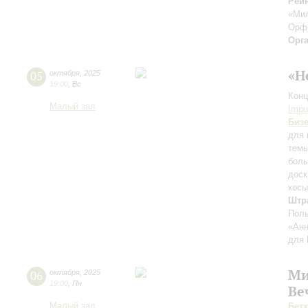
Рейн
«Ми
Орф
Орг
«Н
05
октября
,
2025
19:00
,
Вс
Конц
Малый зал
Impu
Биз
для 
темы
боль
доск
косы
Штр
Поль
«Анн
для 
Ми
06
октября
,
2025
19:00
,
Пн
Ве
Малый зал
Бет