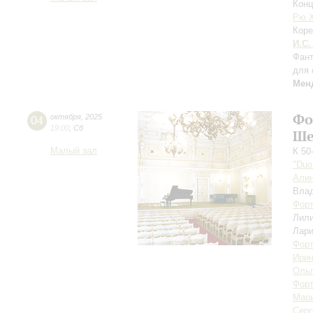
Конц
Рю 
Коре
И.С.
Фант
для 
Мен
Фо
04
октября
,
2025
19:00
,
Сб
Ше
Малый зал
К 50
"Duo
Али
Вла
Форт
Лил
Лари
Форт
Ирин
Ольг
Форт
Мари
Серг