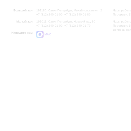
Большой зал:
191186, Санкт-Петербург, Михайловская ул., 2
Часы работы
+7 (812) 240-01-00, +7 (812) 240-01-80
Перерыв с 1
Малый зал:
191011, Санкт-Петербург, Невский пр., 30
Часы работы
+7 (812) 240-01-00, +7 (812) 240-01-70
Перерыв с 1
Вопросы на
Напишите нам:
MAX