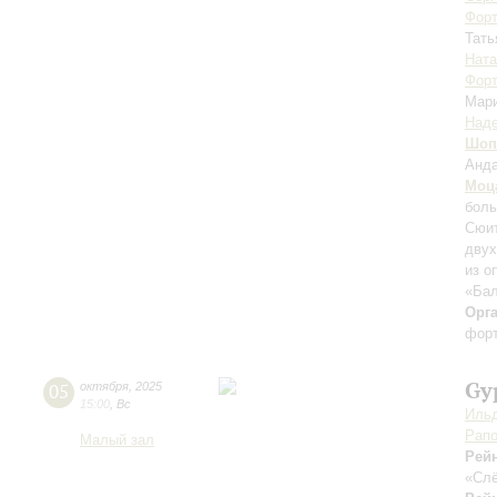
Форт
Тать
Ната
Форт
Мар
Над
Шоп
Анда
Моц
боль
Сюит
двух
из о
«Бал
Орг
форт
Gy
05
октября
,
2025
15:00
,
Вс
Ильд
Рапо
Малый зал
Рей
«Слё