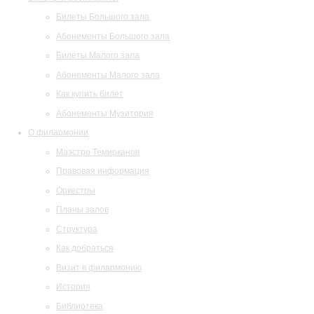
Билеты Большого зала
Абонементы Большого зала
Билеты Малого зала
Абонементы Малого зала
Как купить билет
Абонементы Музитория
О филармонии
Маэстро Темирканов
Правовая информация
Оркестры
Планы залов
Структура
Как добраться
Визит в филармонию
История
Библиотека