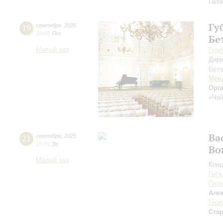
Пете
Гу
19
сентября
,
2025
19:00
,
Пт
Бе
Малый зал
Губе
Дири
Бет
Мен
Орг
«Чай
Ва
21
сентября
,
2025
19:00
,
Вс
Во
Малый зал
Конц
Госу
Пете
Але
Гере
Ста