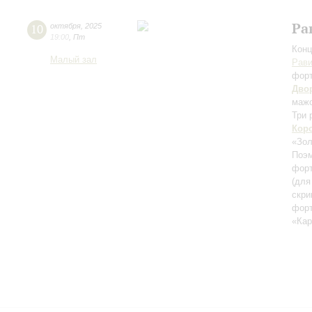
Ра
10
октября
,
2025
19:00
,
Пт
Конц
Малый зал
Рав
фор
Дво
маж
Три 
Кор
«Зол
Поэм
форт
(для
скри
фор
«Ка