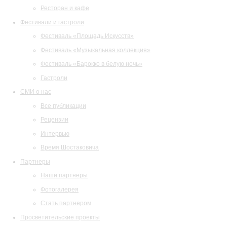
Ресторан и кафе
Фестивали и гастроли
Фестиваль «Площадь Искусств»
Фестиваль «Музыкальная коллекция»
Фестиваль «Барокко в белую ночь»
Гастроли
СМИ о нас
Все публикации
Рецензии
Интервью
Время Шостаковича
Партнеры
Наши партнеры
Фотогалерея
Стать партнером
Просветительские проекты