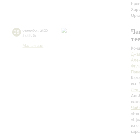
Ерев
Хар
Орг
Ча
28
сентября
,
2025
19:00
,
Вс
те
Малый зал
Конц
Джаз
Але
Фил
Пав
Каме
им. 
Лев 
Аль
сак
Чай
«Евг
«Ще
из о
коро