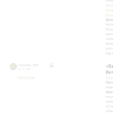
Конц
Нико
Анна
Вас
Дави
бала
Моц
вио
скри
флей
для 
над 
«В
27
сентября
,
2025
19:00
,
Сб
Ве
Малый зал
Арг
Пах
перк
Арм
голо
люби
«Сле
«Ке