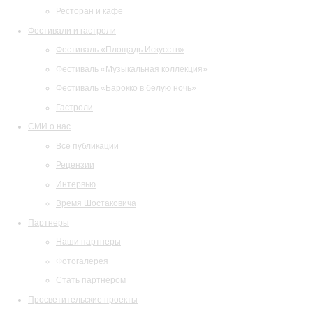
Ресторан и кафе
Фестивали и гастроли
Фестиваль «Площадь Искусств»
Фестиваль «Музыкальная коллекция»
Фестиваль «Барокко в белую ночь»
Гастроли
СМИ о нас
Все публикации
Рецензии
Интервью
Время Шостаковича
Партнеры
Наши партнеры
Фотогалерея
Стать партнером
Просветительские проекты