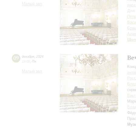
Малый зал
расс
Для 
Пётр
Вас
Брац
Алек
Шоп
Ве
09
декабря
,
2024
19:00
,
Пн
Конц
Малый зал
инте
Росс
Вла
скри
Викт
Мар
Вла
Фёд
Пра
Муз