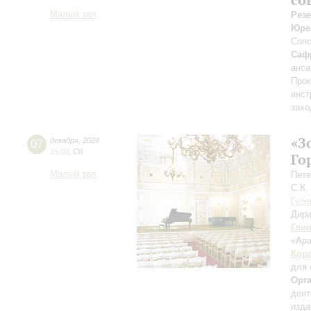
Малый зал
Рез
Юре
Conc
Саф
анс
Прок
инст
захо
«З
07
декабря
,
2024
15:00
,
Сб
Го
Малый зал
Пете
С.К.
Губе
Дири
Гли
«Ара
Кор
для 
Орг
деят
изда