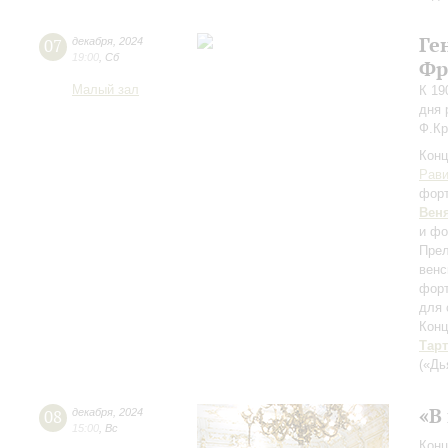
Ге
07
декабря
,
2024
19:00
,
Сб
Фр
Малый зал
К 19
дня 
Ф.Кр
Конц
Рав
фор
Вен
и фо
Прел
венс
фор
для 
Конц
Тар
(«Дь
«В
08
декабря
,
2024
15:00
,
Вс
Конц