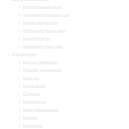
Билеты Большого зала
Абонементы Большого зала
Билеты Малого зала
Абонементы Малого зала
Как купить билет
Абонементы Музитория
О филармонии
Маэстро Темирканов
Правовая информация
Оркестры
Планы залов
Структура
Как добраться
Визит в филармонию
История
Библиотека