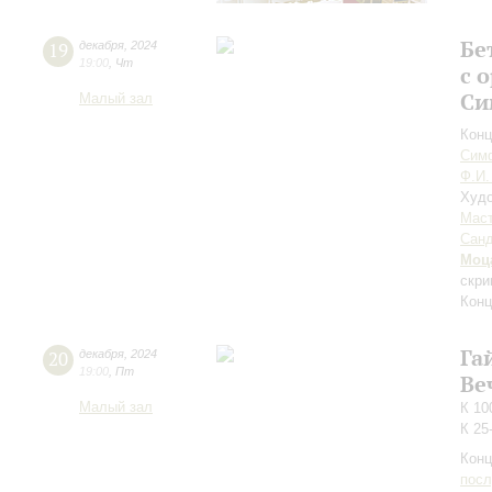
Бе
19
декабря
,
2024
19:00
,
Чт
с 
Си
Малый зал
Конц
Симф
Ф.И.
Худо
Мас
Сан
Моц
скри
Конц
Га
20
декабря
,
2024
19:00
,
Пт
Ве
Малый зал
К 10
К 25
Конц
пос