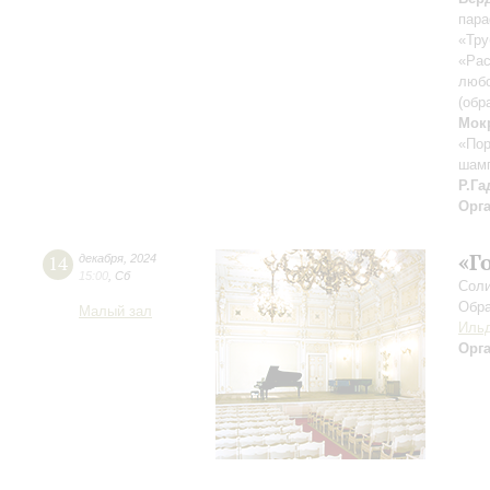
пара
«Тру
«Рас
люб
(обр
Мок
«Пор
шамп
Р.Га
Орг
«Г
14
декабря
,
2024
15:00
,
Сб
Соли
Обра
Малый зал
Ильд
Орг