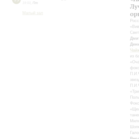
19:00
,
Пт
Лу
ор
Малый зал
Росс
«Вив
Све
Дми
Ден
Чай
из б
«Оча
фокс
П.И.
звез
П.И.
«Три
Поль
Фокс
«Щел
тане
Мило
Шопе
Гало
Вер