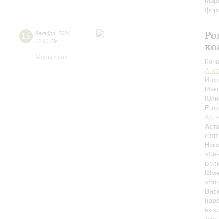
Мар
фор
Ро
15
декабря
,
2024
19:00
,
Вс
ко
Малый зал
Конц
Анса
Иго
Мак
Юли
Егор
Адри
Аст
свя
Ник
«Св
Вели
Шме
«Ноч
Вис
нар
из к