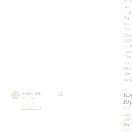
Дон
Бол
«Фа
Серв
из о
Рах
Мус
Ваг
Голл
Песе
«Зве
«Сло
жаль
«Ко
исч
Ко
12
декабря
,
2024
19:00
,
Чт
Юр
Малый зал
Мол
кол
орк
Дири
Анна