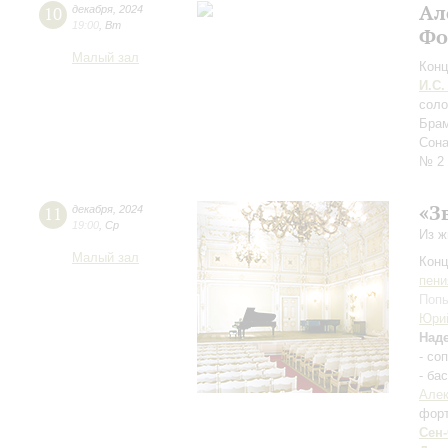
Ал
10
декабря
,
2024
19:00
,
Вт
Фо
Малый зал
Конц
И.С.
сол
Брам
Сона
№ 2
«З
11
декабря
,
2024
19:00
,
Ср
Из ж
Малый зал
Конц
пени
Попы
Юри
Над
- со
- ба
Алек
фор
Сен