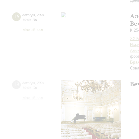
Дань
Ал
16
декабря
,
2024
19:00
,
Пн
Ве
Малый зал
К 25
XXI
Иску
Алек
фор
Бра
Сона
Ве
18
декабря
,
2024
19:00
,
Ср
Малый зал