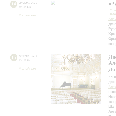
«Р
14
декабря
,
2024
19:00
,
Сб
Госу
Пете
Малый зал
Алек
Дми
Рус
Хре
Орг
конц
Дв
15
декабря
,
2024
15:00
,
Вс
Ал
До
Малый зал
Конц
Для 
Алек
сопр
Нев
тено
Шап
Арт