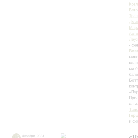
Козл
Бого
Треп
Дмит
Мари
Арте
Лау
- фа
Вив
мин
клар
ми-
бале
Бот
конт
«Пур
Прел
альт
Тан
Гер
и фо
«Н
13
декабря
,
2024