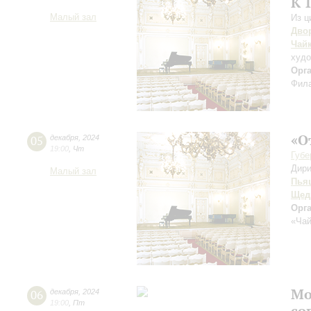
К 
Малый зал
Из ц
Дво
Чай
худо
Орг
Фила
«О
05
декабря
,
2024
19:00
,
Чт
Губе
Дири
Малый зал
Пья
Щед
Орг
«Чай
Мо
06
декабря
,
2024
19:00
,
Пт
со