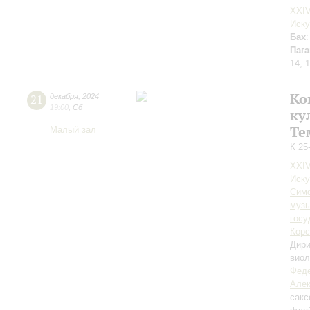
XXI
Иску
Бах
Паг
14, 1
Ко
21
декабря
,
2024
19:00
,
Сб
ку
Те
Малый зал
К 25
XXI
Иску
Симф
музы
госу
Корс
Дири
вио
Фед
Алек
сак