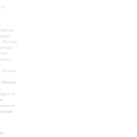
ки
»
ы
 балета
оперы
ы «Руслан
aestoso
ский
балета
,
: Музыка
А.Петров
ь
юра к к/
ин
:
иние» из
янский
:
е-