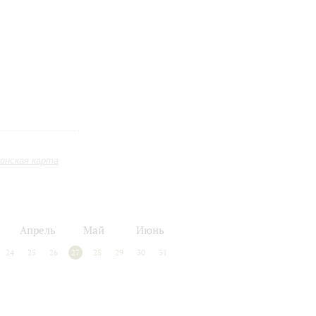
инская карта
Апрель
Май
Июнь
24
25
26
27
28
29
30
31