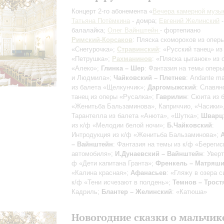
Концерт 2-го абонемента «
Вечера камерной музы
Татьяна Потёмкина
- домра;
Евгений Желинский
-
балалайка;
Олег Вайнштейн
- фортепиано
Римский-Корсаков
: Пляска скоморохов из опер
«Снегурочка»;
Стравинский
: «Русский танец» из
«Петрушка»;
Рахманинов
: «Пляска цыганок» из 
«Алеко»;
Глинка – Шер
: Фантазия на темы опер
и Людмила»;
Чайковский – Плетнев
: Andante m
из балета «Щелкунчик»;
Даргомыжский
: Славян
танец из оперы «Русалка»;
Гаврилин
: Сюита из 
«Женитьба Бальзаминова», Каприччио, «Часики»
Тарантелла из балета «Анюта», «Шутка»;
Шварц
из к/ф «Мелодии белой ночи»;
Б.Чайковский
:
Интродукция из к/ф «Женитьба Бальзаминова»;
– Вайнштейн
: Фантазия на темы из к/ф «Берегис
автомобиля»;
И.Дунаевский – Вайнштейн
: Уверт
ф «Дети капитана Гранта»;
Френкель – Матряш
«Калина красная»;
Афанасьев
: «Гляжу в озера с
к/ф «Тени исчезают в полдень»;
Темнов – Трост
Кадриль;
Блантер – Желинский
: «Катюша»
Новогодние сказки о мальчик