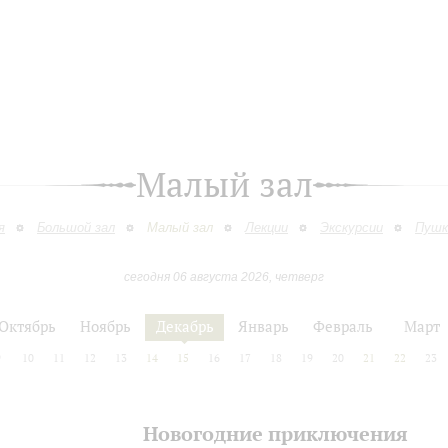
Малый зал
я
Большой зал
Малый зал
Лекции
Экскурсии
Пушк
сегодня 06 августа 2026, четверг
Октябрь
Ноябрь
Декабрь
Январь
Февраль
Март
9
10
11
12
13
14
15
16
17
18
19
20
21
22
23
Новогодние приключения