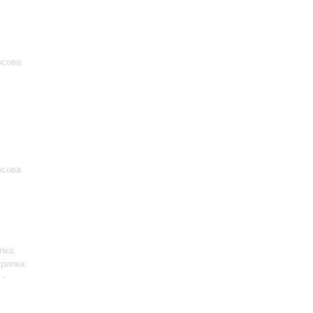
осова
осова
пка;
крипка;
-