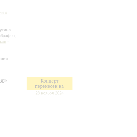
ии о
утина
-
ибрафон;
ков
-
ения
ая»
Концерт
перенесен на
28 ноября 2024