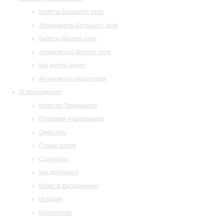
Билеты Большого зала
Абонементы Большого зала
Билеты Малого зала
Абонементы Малого зала
Как купить билет
Абонементы Музитория
О филармонии
Маэстро Темирканов
Правовая информация
Оркестры
Планы залов
Структура
Как добраться
Визит в филармонию
История
Библиотека