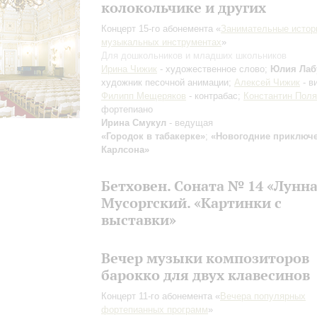
колокольчике и других
Концерт 15-го абонемента «
Занимательные истор
музыкальных инструментах
»
Для дошкольников и младших школьников
Ирина Чижик
- художественное слово;
Юлия Лаб
художник песочной анимации;
Алексей Чижик
- в
Филипп Мещеряков
- контрабас;
Константин Поля
фортепиано
Ирина Смукул
- ведущая
«Городок в табакерке»
;
«Новогодние приключ
Карлсона»
Бетховен. Соната № 14 «Лунн
Мусоргский. «Картинки с
выставки»
Вечер музыки композиторов
барокко для двух клавесинов
Концерт 11-го абонемента «
Вечера популярных
фортепианных программ
»