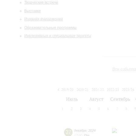
Творческие встречи
Выставки
Издания филармонии
Образовательные программы
Инклюзивные и специальные проекты
Все событи
2019/20
2020/21
2021/22
2022/23
2023/24
2024/25
2025/26
2026/27
Июль
Август
Сентябрь
1
2
3
4
5
6
7
8
27
декабря
,
2024
12:00
,
Пт