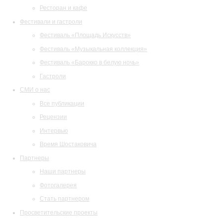
Ресторан и кафе
Фестивали и гастроли
Фестиваль «Площадь Искусств»
Фестиваль «Музыкальная коллекция»
Фестиваль «Барокко в белую ночь»
Гастроли
СМИ о нас
Все публикации
Рецензии
Интервью
Время Шостаковича
Партнеры
Наши партнеры
Фотогалерея
Стать партнером
Просветительские проекты