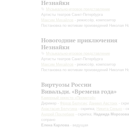
Незнайки
Музыкально-игровое представление
Артисты театров Санкт-Петербурга
Максим Михайлов
- режиссёр, композитор
Постановка по мотивам произведений Николая Н
Новогодние приключения
Незнайки
Музыкально-игровое представление
Артисты театров Санкт-Петербурга
Максим Михайлов
- режиссёр, композитор
Постановка по мотивам произведений Николая Н
Виртуозы России
Вивальди. «Времена года»
Камерный оркестр «Прометей»
Дирижер -
Фёдор Белугин
;
Даниил Австрих
- скри
Анастасия Белугина
- скрипка;
Никита Сенько
- с
Андрей Похлебаев
- скрипка;
Надежда Морозова
сопрано
Елена Карлова
- ведущая