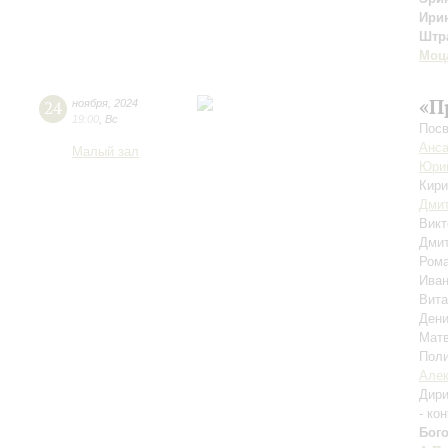
Ири
Штр
Моц
«П
24
ноября
,
2024
19:00
,
Вс
Посв
Анса
Малый зал
Юрий
Кири
Дми
Викт
Дми
Ром
Ива
Вит
Ден
Мат
Пол
Алек
Дири
- ко
Бог