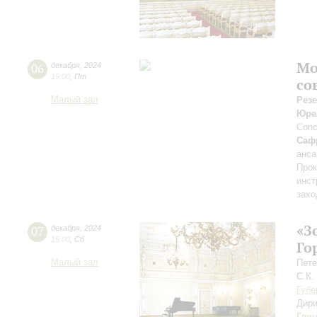
Мо
06
декабря
,
2024
19:00
,
Пт
со
Малый зал
Рез
Юре
Conc
Саф
анс
Прок
инст
захо
«З
07
декабря
,
2024
15:00
,
Сб
Го
Малый зал
Пете
С.К.
Губе
Дири
Гли