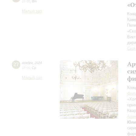
19:00
,
Вт
«О
Малый зал
Конц
Каме
Пете
«Ск
Викт
дири
Серг
Ар
27
ноября
,
2024
19:00
,
Ср
си
фи
Малый зал
Конц
фила
«Хол
орке
Квар
Алек
Юли
скри
фор