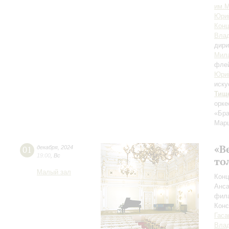
им.М
Юри
Конц
Влад
дири
Мил
фле
Юри
иску
Тищ
орке
«Бра
Марш
«В
01
декабря
,
2024
19:00
,
Вс
то
Малый зал
Конц
Анса
фила
Кон
Гаса
Вла