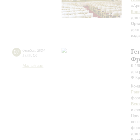
«Ара
Кор
для 
Орг
деят
изда
Ге
07
декабря
,
2024
19:00
,
Сб
Фр
Малый зал
К 19
дня 
Ф.Кр
Конц
Рав
фор
Вен
и фо
Прел
венс
фор
для 
Конц