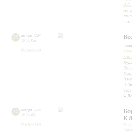
И.С.
Бет
сти
выст
Во
29
ноября
,
2024
19:00
,
Пт
Конц
Малый зал
сло
Каме
Худо
Лиди
Моц
(вер
П.Ли
стру
Ф.Да
Бо
30
ноября
,
2024
19:00
,
Сб
К 
Малый зал
О
Каме