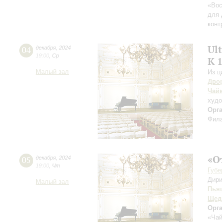
«Вос
для 
конт
Ul
04
декабря
,
2024
19:00
,
Ср
К 
Малый зал
Из ц
Дво
Чай
худо
Орг
Фила
«О
05
декабря
,
2024
19:00
,
Чт
Губе
Дири
Малый зал
Пья
Щед
Орг
«Чай