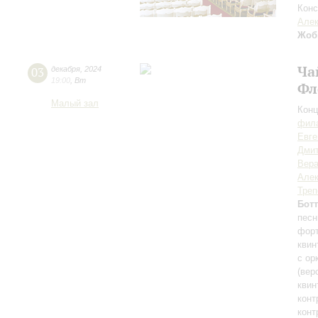
Конс
Алек
Жоб
Ча
03
декабря
,
2024
19:00
,
Вт
Фл
Малый зал
Конц
фила
Евге
Дми
Вера
Алек
Треп
Бот
песн
фор
квин
с ор
(вер
квин
конт
конт