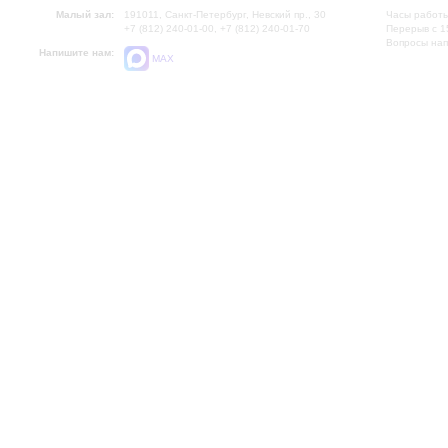
Малый зал:
191011, Санкт-Петербург, Невский пр., 30
Часы работы
+7 (812) 240-01-00, +7 (812) 240-01-70
Перерыв с 1
Вопросы на
Напишите нам:
MAX