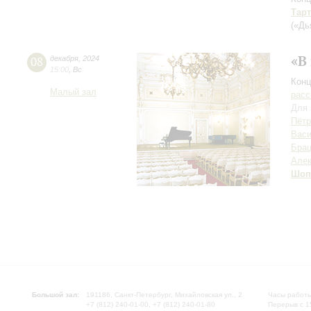
Тар
(«Дь
«В
08
декабря
,
2024
15:00
,
Вс
Конц
Малый зал
расс
Для 
Пётр
Вас
Брац
Алек
Шоп
Большой зал:
191186, Санкт-Петербург, Михайловская ул., 2
Часы работы
+7 (812) 240-01-00, +7 (812) 240-01-80
Перерыв с 1