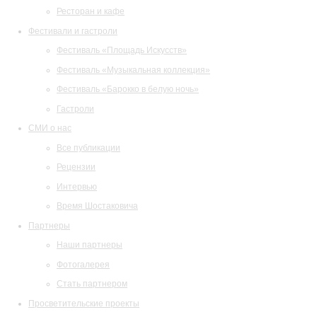
Ресторан и кафе
Фестивали и гастроли
Фестиваль «Площадь Искусств»
Фестиваль «Музыкальная коллекция»
Фестиваль «Барокко в белую ночь»
Гастроли
СМИ о нас
Все публикации
Рецензии
Интервью
Время Шостаковича
Партнеры
Наши партнеры
Фотогалерея
Стать партнером
Просветительские проекты