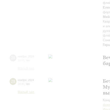
фле
Елен
фор
Мий
Квар
и ал
духо
флей
Сона
Гер
Ве
28
ноября
,
2024
19:00
,
Чт
ба
Малый зал
Бе
28
ноября
,
2024
19:00
,
Чт
Му
вы
Малый зал
Конц
форт
Иль