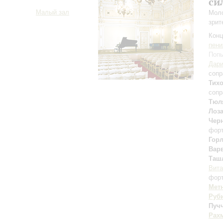
си
Малый зал
Моло
зрит
Конц
пени
Попы
Дари
сопр
Тих
сопр
Тюл
Лоз
Чер
фор
Гор
Вар
Таш
Вита
форт
Мет
Руб
Пуч
Рах