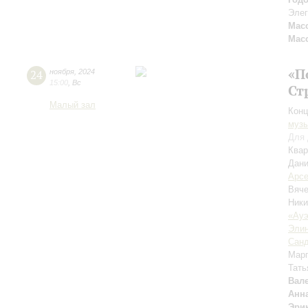
Элег
Мас
Мас
«П
24
ноября
,
2024
15:00
,
Вс
Ст
Малый зал
Конц
музы
Для 
Квар
Дан
Арсе
Вяч
Ник
«Ауэ
Элин
Санд
Марг
Тать
Вал
Анн
Эри