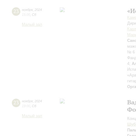
«И
23
ноября
,
2024
15:00
,
Сб
Каме
Дири
Малый зал
Карл
Мар
Сан
мажо
№ 6 
Фанд
4;
А
Испа
«Ара
гита
Орг
Ва
23
ноября
,
2024
19:00
,
Сб
Фо
Малый зал
Конц
Шуб
Пал
Год