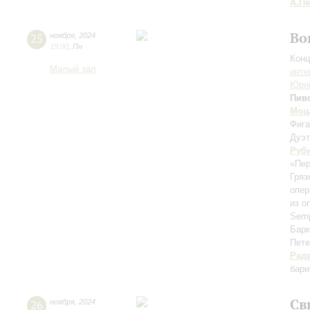
А.П
Во
25
ноября
,
2024
19:00
,
Пн
Конц
Малый зал
инте
Юри
Пив
Моц
Фига
Дуэт
Руб
«Пер
Гряз
опер
из о
Semp
Барк
Пете
Рад
бари
Св
26
ноября
,
2024