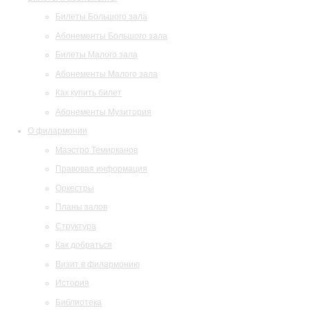
Билеты Большого зала
Абонементы Большого зала
Билеты Малого зала
Абонементы Малого зала
Как купить билет
Абонементы Музитория
О филармонии
Маэстро Темирканов
Правовая информация
Оркестры
Планы залов
Структура
Как добраться
Визит в филармонию
История
Библиотека