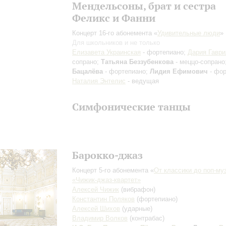
Мендельсоны, брат и сестра
Феликс и Фанни
Концерт 16-го абонемента «
Удивительные люди
»
Для школьников и не только
Елизавета Украинская
- фортепиано;
Дария Гавр
сопрано;
Татьяна Беззубенкова
- меццо-сопрано
Бацалёва
- фортепиано;
Лидия Ефимович
- фор
Наталия Энтелис
- ведущая
Симфонические танцы
Барокко-джаз
Концерт 5-го абонемента «
От классики до поп-му
«Чижик-джаз-квартет»
Алексей Чижик
(вибрафон)
Константин Поляков
(фортепиано)
Алексей Шихов
(ударные)
Владимир Волков
(контрабас)