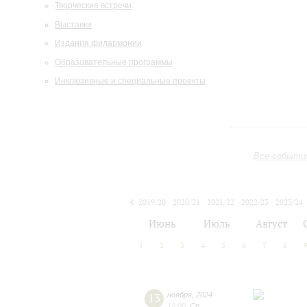
Творческие встречи
Выставки
Издания филармонии
Образовательные программы
Инклюзивные и специальные проекты
Все событи
2019/20
2020/21
2021/22
2022/23
2023/24
2024/25
2025/26
2026/27
Июнь
Июль
Август
1
2
3
4
5
6
7
8
13
ноября
,
2024
19:00
,
Ср