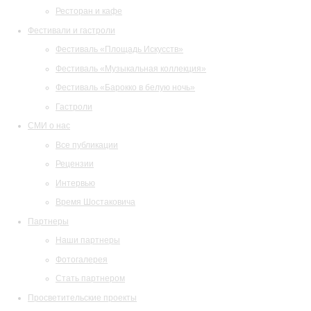
Ресторан и кафе
Фестивали и гастроли
Фестиваль «Площадь Искусств»
Фестиваль «Музыкальная коллекция»
Фестиваль «Барокко в белую ночь»
Гастроли
СМИ о нас
Все публикации
Рецензии
Интервью
Время Шостаковича
Партнеры
Наши партнеры
Фотогалерея
Стать партнером
Просветительские проекты