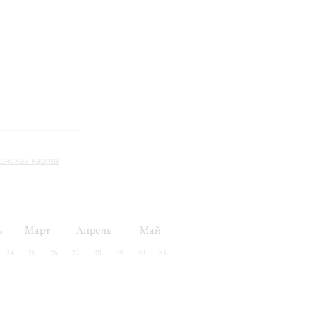
инская карта
ь
Март
Апрель
Май
24
25
26
27
28
29
30
31