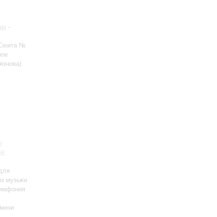
ин
-
 Сюита №
ное
язнова)
о
ей
 для
из музыки
Симфония
имени