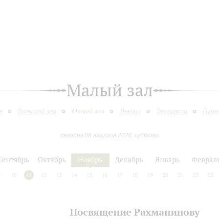
Малый зал
я
Большой зал
Малый зал
Лекции
Экскурсии
Пушк
сегодня 08 августа 2026, суббота
Сентябрь
Октябрь
Ноябрь
Декабрь
Январь
Феврал
9
10
11
12
13
14
15
16
17
18
19
20
21
22
23
Посвящение Рахманинову