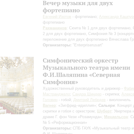
Вечер музыки для двух
фортепиано
Евгений Изотов
- фортепиано;
Александр Кашпур
фортепиано
Рахманинов
: Сюита № 1 для двух фортепиано,
2 для двух фортепиано, Симфония № 3
(концерт
переложение для двух фортепиано Вячеслава Гр
Организаторы:
"Enterpriserusart"
Симфонический оркестр
Музыкального театра имени
Ф.И.Шаляпина «Северная
Симфония»
Художественный руководитель и дирижер -
Фаби
Мастранджело
;
Сандра Шиндер
- скрипка;
Алекс
Головин
- гобой;
Дмитрий Лебедев
- виолончель
Вагнер
: «Зигфрид–идиллия»;
Сальери
: Концерт
скрипки и гобоя с оркестром;
Шуберт
: Увертюра 
драме Г. фон Чези «Розамунда»;
Мендельсон
: 
№ 5 «Реформационная»
Организаторы:
СПБ ГАУК «Музыкальный театр 
Ф.И. Шаляпина»