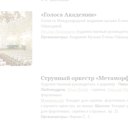
«Голоса Академии»
Солисты Международной академии музыки Елен
Образцовой
Ильдар Абдразаков
(художественный руководите
Организаторы:
Академия Музыки Елены Образц
Струнный оркестр «Метамор
Художественный руководитель и дирижёр -
Паве
Любомудров
;
Илья Иофф
- скрипка;
Николай М
фортепиано
Мендельсон
: Концерт для скрипки, фортепиано 
струнного оркестра, ре минор;
Шоссон
: Концерт
для фортепиано, скрипки и струнных, op. 21
Организаторы:
Иоркин С. С.