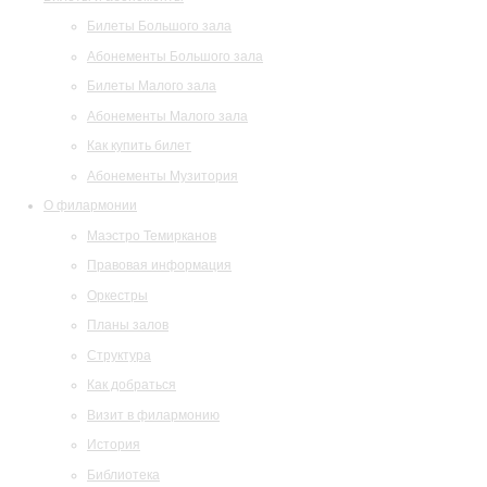
Билеты Большого зала
Абонементы Большого зала
Билеты Малого зала
Абонементы Малого зала
Как купить билет
Абонементы Музитория
О филармонии
Маэстро Темирканов
Правовая информация
Оркестры
Планы залов
Структура
Как добраться
Визит в филармонию
История
Библиотека