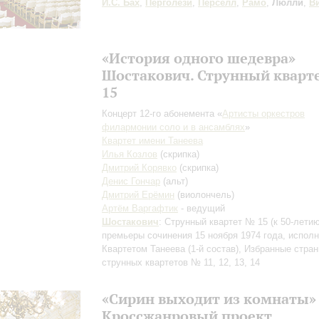
И.С. Бах
,
Перголези
,
Пёрселл
,
Рамо
,
Люлли
,
В
«История одного шедевра»
Шостакович. Струнный кварт
15
Концерт 12-го абонемента «
Артисты оркестров
филармонии соло и в ансамблях
»
Квартет имени Танеева
Илья Козлов
(скрипка)
Дмитрий Корявко
(скрипка)
Денис Гончар
(альт)
Дмитрий Ерёмин
(виолончель)
Артём Варгафтик
- ведущий
Шостакович
: Струнный квартет № 15
(к 50-лети
премьеры сочинения 15 ноября 1974 года, испол
Квартетом Танеева (1-й состав)
, Избранные стра
струнных квартетов № 11, 12, 13, 14
«Сирин выходит из комнаты»
Кроссжанровый проект