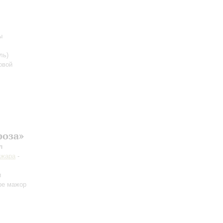
ы
ль)
овой
фоза»
л
ажара
-
и
 ре мажор