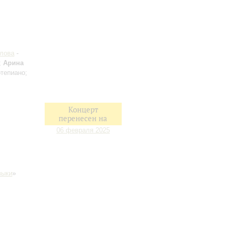
илова
-
;
Арина
тепиано;
Концерт
перенесен на
06 февраля 2025
зыки
»