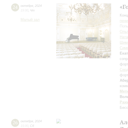
«Г
24
октября
,
2024
19:00
,
Чт
Конц
Малый зал
пени
Попы
Ольг
Ната
Шим
Симе
Ека
сопр
фор
Серд
фор
Абе
комм
Мет
Вол
Рах
Бесс
Ал
26
октября
,
2024
15:00
,
Сб