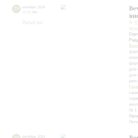
Ве
29
октября
,
2024
19:00
,
Вт
ви
Малый зал
X
испо
Сер
Рад
Вен
форт
опер
форт
для 
для 
рапс
Ген
скри
скри
виол
№ 1
Орг
Пете
Ве
октября
,
2024