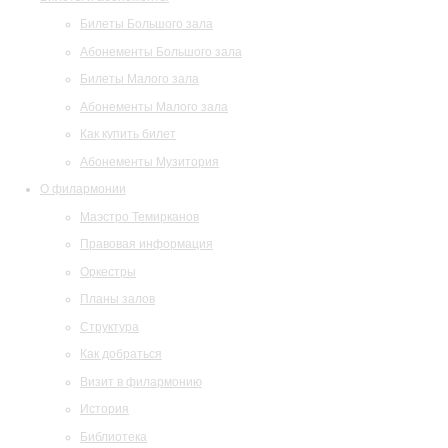
Билеты Большого зала
Абонементы Большого зала
Билеты Малого зала
Абонементы Малого зала
Как купить билет
Абонементы Музитория
О филармонии
Маэстро Темирканов
Правовая информация
Оркестры
Планы залов
Структура
Как добраться
Визит в филармонию
История
Библиотека