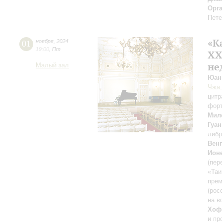
Орг
Пете
«К
01
ноября
,
2024
19:00
,
Пт
XX
не
Малый зал
Юан
Чжа
цитр
фор
Мил
Гуан
либр
Вен
Ион
(пер
«Таи
прем
(рос
на в
Хоф
и пр