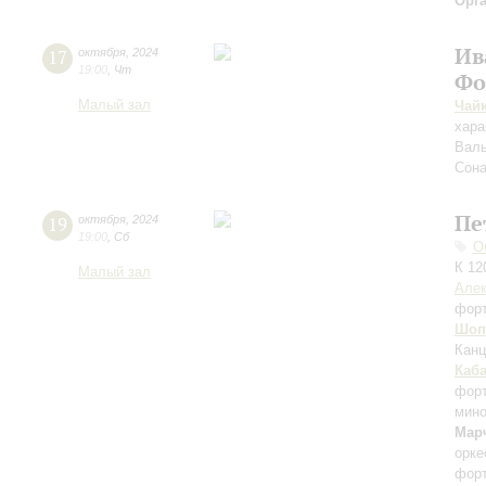
Орг
Ив
17
октября
,
2024
19:00
,
Чт
Фо
Малый зал
Чай
хара
Валь
Сона
Пе
19
октября
,
2024
19:00
,
Сб
О
К 12
Малый зал
Алек
фор
Шоп
Канц
Каб
форт
мино
Марч
орке
фор