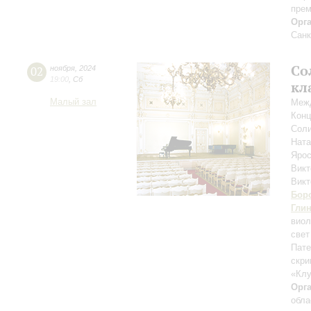
прем
Орг
Санк
Со
02
ноября
,
2024
19:00
,
Сб
кл
Малый зал
Межд
Конц
Соли
Нат
Ярос
Викт
Вик
Бор
Гли
вио
свет
Пате
скри
«Клу
Орг
обла