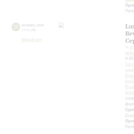
Орг
Пете
Lu
28
октября
,
2024
19:00
,
Пн
Ве
Се
Малый зал
X
испо
К 50
Госу
сер
Егор
Конц
Влад
Алек
сопр
фор
Гур
Еки
Орг
Пете