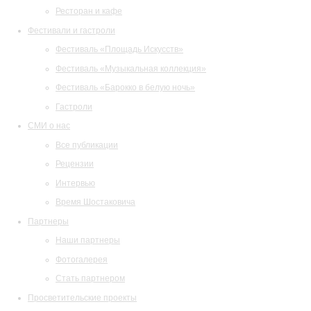
Ресторан и кафе
Фестивали и гастроли
Фестиваль «Площадь Искусств»
Фестиваль «Музыкальная коллекция»
Фестиваль «Барокко в белую ночь»
Гастроли
СМИ о нас
Все публикации
Рецензии
Интервью
Время Шостаковича
Партнеры
Наши партнеры
Фотогалерея
Стать партнером
Просветительские проекты