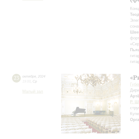
Конц
Тео
Элег
сона
Шве
фор
«Сер
Пья
гита
гита
«Р
23
октября
,
2024
19:00
,
Ср
Губе
Дири
Малый зал
Арт
Р. Ш
стру
Купе
Орг