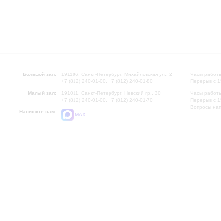
Большой зал:
191186, Санкт-Петербург, Михайловская ул., 2
Часы работы
+7 (812) 240-01-00, +7 (812) 240-01-80
Перерыв с 1
Малый зал:
191011, Санкт-Петербург, Невский пр., 30
Часы работы
+7 (812) 240-01-00, +7 (812) 240-01-70
Перерыв с 1
Вопросы на
Напишите нам:
MAX