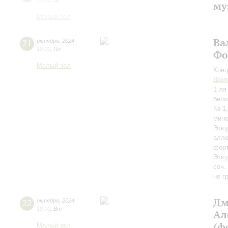
19:00
,
Вс
му
Малый зал
Ва
21
октября
,
2024
19:00
,
Пн
Фо
Малый зал
Конц
Шоп
1 ля
бемо
№ 1,
мино
Этюд
алле
форт
Этюд
соч.
не г
Дм
22
октября
,
2024
19:00
,
Вт
Ал
(ф
Малый зал