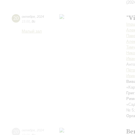
(202
"V
20
октября
,
2024
15:00
,
Вс
Impu
Алек
Малый зал
Пав
Алек
Тиму
Ник
Иван
Анто
Пётр
Ирин
Вив
«Ка
Григ
Рим
«Са
№ 5
Орг
Ве
20
октября
,
2024