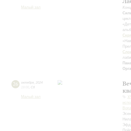
Ла
Малый зал
Конц
Сил
цикл
«Дет
альб
Скр
«На
Прел
Сло
лаби
Пан
Орг
Ве
26
октября
,
2024
19:00
,
Сб
кв
Малый зал
X
испо
Boru
Эсе
Нил
Эфд
Пой