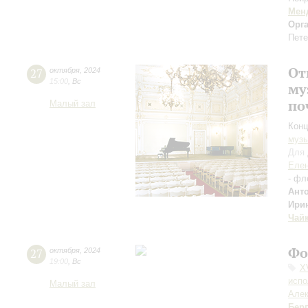
Мен
Орг
Пете
От
27
октября
,
2024
15:00
,
Вс
му
по
Малый зал
Конц
музы
Для 
Елен
- фл
Ант
Ири
Чай
Фо
27
октября
,
2024
19:00
,
Вс
X
испо
Малый зал
Але
Берг