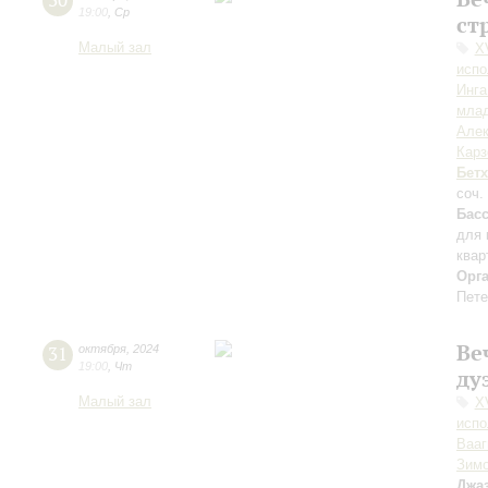
30
19:00
,
Ср
ст
Малый зал
X
испо
Инга
мла
Але
Карз
Бет
соч.
Бас
для 
квар
Орг
Пете
Ве
31
октября
,
2024
19:00
,
Чт
ду
Малый зал
X
испо
Вааг
Зим
Джа