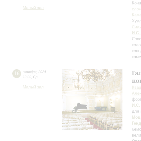
Конц
Малый зал
сло
Каме
Худо
Лиди
И.С.
Conc
коло
конц
каме
Га
16
октября
,
2024
19:00
,
Ср
ко
Малый зал
Квар
Алек
фор
И.С.
для
Моц
Ген
бем
вели