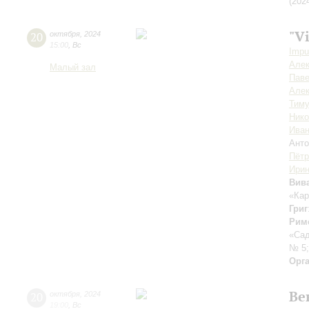
(202
"V
20
октября
,
2024
15:00
,
Вс
Impu
Алек
Малый зал
Пав
Алек
Тиму
Ник
Иван
Анто
Пётр
Ирин
Вив
«Ка
Григ
Рим
«Са
№ 5
Орг
Ве
20
октября
,
2024
19:00
,
Вс