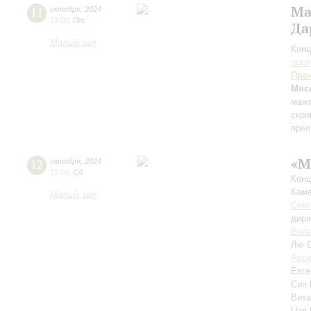
Ма
11
октября
,
2024
19:00
,
Пт
Да
Малый зал
Конц
пос
Про
Мяс
маж
скри
пре
«М
12
октября
,
2024
15:00
,
Сб
Конц
Каме
Малый зал
Серг
дири
Вале
Лю 
Арсе
Евге
Син
Вит
Цзя