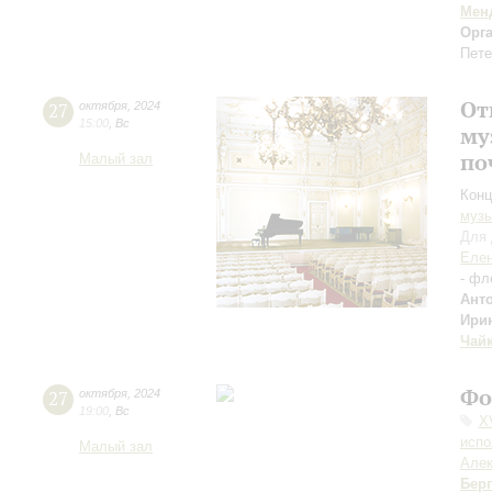
Мен
Орг
Пете
От
27
октября
,
2024
15:00
,
Вс
му
по
Малый зал
Конц
музы
Для 
Елен
- фл
Ант
Ири
Чай
Фо
27
октября
,
2024
19:00
,
Вс
X
испо
Малый зал
Але
Берг