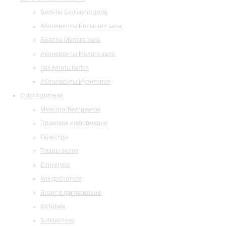
Билеты Большого зала
Абонементы Большого зала
Билеты Малого зала
Абонементы Малого зала
Как купить билет
Абонементы Музитория
О филармонии
Маэстро Темирканов
Правовая информация
Оркестры
Планы залов
Структура
Как добраться
Визит в филармонию
История
Библиотека