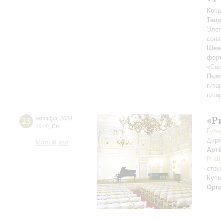
Конц
Тео
Элег
сона
Шве
фор
«Сер
Пья
гита
гита
«Р
23
октября
,
2024
19:00
,
Ср
Губе
Дири
Малый зал
Арт
Р. Ш
стру
Купе
Орг