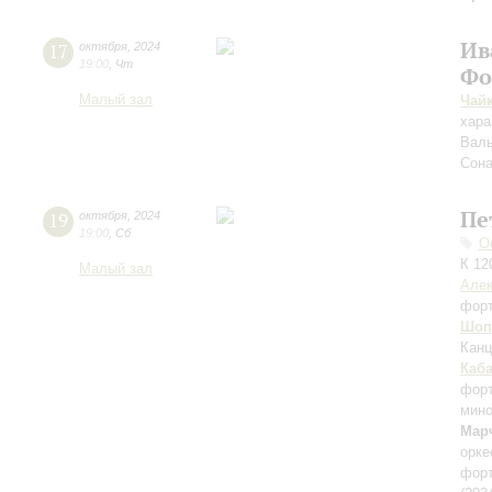
Ив
17
октября
,
2024
19:00
,
Чт
Фо
Малый зал
Чай
хара
Валь
Сона
Пе
19
октября
,
2024
19:00
,
Сб
О
К 12
Малый зал
Алек
фор
Шоп
Канц
Каб
форт
мино
Марч
орке
фор