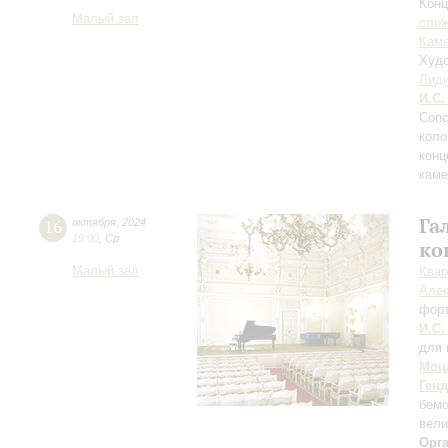
Конц
Малый зал
сло
Каме
Худо
Лиди
И.С.
Conc
коло
конц
каме
Га
16
октября
,
2024
19:00
,
Ср
ко
Малый зал
Квар
Алек
фор
И.С.
для
Моц
Ген
бем
вели
Орг