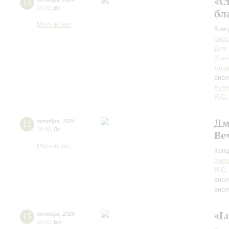
«С
13
15:00
,
Вс
бл
Малый зал
Конц
расс
Для 
Илья
Анна
вио
Алек
И.С.
Дм
13
октября
,
2024
19:00
,
Вс
Ве
Малый зал
Конц
фила
И.С.
виол
виол
«L
15
октября
,
2024
19:00
,
Вт