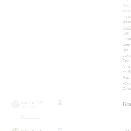
Леон
Мао
Конс
Чжа
Семё
Серг
фор
Вав
для 
сакс
Япон
№ 6
№ 8
Мол
конц
Орг
Во
12
октября
,
2024
19:00
,
Сб
Малый зал
октября
,
2024