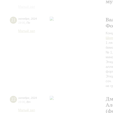
му
Малый зал
Ва
21
октября
,
2024
19:00
,
Пн
Фо
Малый зал
Конц
Шоп
1 ля
бемо
№ 1,
мино
Этюд
алле
форт
Этюд
соч.
не г
Дм
22
октября
,
2024
19:00
,
Вт
Ал
(ф
Малый зал