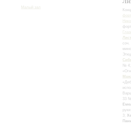
Ли
Малый зал
Конц
форт
Ник
фор
Глаз
Лис
соч.
мино
Этюд
Сиб
№ 4
«Огн
Маж
«Де
испо
Варш
33 №
Еме
руки
3;
Х
Пан