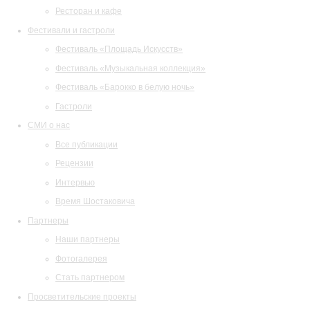
Ресторан и кафе
Фестивали и гастроли
Фестиваль «Площадь Искусств»
Фестиваль «Музыкальная коллекция»
Фестиваль «Барокко в белую ночь»
Гастроли
СМИ о нас
Все публикации
Рецензии
Интервью
Время Шостаковича
Партнеры
Наши партнеры
Фотогалерея
Стать партнером
Просветительские проекты