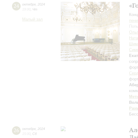
«Г
24
октября
,
2024
19:00
,
Чт
Конц
Малый зал
пени
Попы
Ольг
Ната
Шим
Симе
Ека
сопр
фор
Серд
фор
Абе
комм
Мет
Вол
Рах
Бесс
Ал
26
октября
,
2024
15:00
,
Сб
Ла