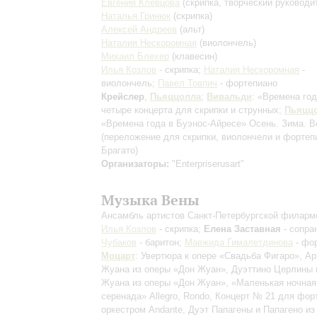
Евгения Клевцова
(скрипка, творческий руководи
Наталья Гринюк
(скрипка)
Алексей Андреев
(альт)
Наталия Нескоромная
(виолончель)
Михаил Блехер
(клавесин)
Илья Козлов
- скрипка;
Наталия Нескоромная
-
виолончель;
Павел Товпич
- фортепиано
Крейслер
,
Пьяццолла
;
Вивальди
: «Времена год
четыре концерта для скрипки и струнных;
Пьяцц
«Времена года в Буэнос-Айресе»
Осень. Зима. В
(переложение для скрипки, виолончели и фортеп
Брагато)
Организаторы:
"Enterpriserusart"
Музыка Вены
Ансамбль артистов Санкт-Петербургской филарм
Илья Козлов
- скрипка;
Елена Заставная
- сопра
Чубаков
- баритон;
Мавжида Гималетдинова
- фо
Моцарт
: Увертюра к опере «Свадьба Фигаро», А
Жуана из оперы «Дон Жуан», Дуэттино Церлины 
Жуана из оперы «Дон Жуан», «Маленькая ночная
серенада»
Allegro, Rondo
, Концерт № 21 для фор
оркестром
Andante
, Дуэт Папагены и Папагено из