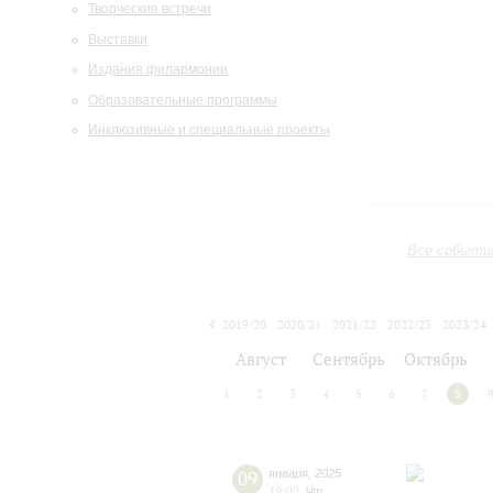
Творческие встречи
Выставки
Издания филармонии
Образовательные программы
Инклюзивные и специальные проекты
Все событи
2019/20
2020/21
2021/22
2022/23
2023/24
2024/25
2025/26
2026/27
Август
Сентябрь
Октябрь
1
2
3
4
5
6
7
8
09
января
,
2025
19:00
,
Чт