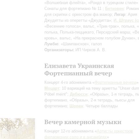
«Волшебная флейта», «Рондо в турецком стиле
Сонаты для фортепиано № 11
;
Бетховен
: Роман
для скрипки с оркестром фа мажор;
Легар
: Ария
Джудитты из оперетты «Джудитта»;
И. Штраус (
«Весенние голоса», вальс, «Трик-трак», полька, «
полька, Полька-пиццикато, Персидский марш, «В
кровь», вальс, «На прекрасном голубом Дунае», 
Лумбю
: «Шампанское», галоп
Организаторы:
ИП Чирков А. В.
Елизавета Украинская
Фортепианный вечер
Концерт 4-го абонемента «
Фортепианные вечера
»
Моцарт
: 10 вариаций на тему ариетты "Unser du
Pöbel meint";
Дебюсси
: «Образы», 1-я тетрадь, 
фортепиано, «Образы», 2-я тетрадь, пьесы для
фортепиано;
Шопен
: Четыре баллады
Вечер камерной музыки
Концерт 12-го абонемента «
Артисты оркестров
филармонии соло и в ансамблях
»