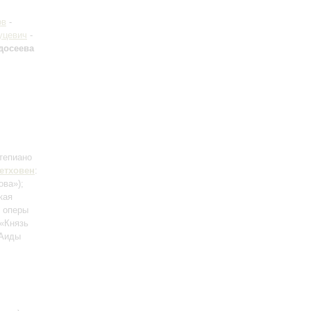
ов
-
уцевич
-
досеева
тепиано
етховен
:
ова»);
кая
з оперы
 «Князь
 Аиды