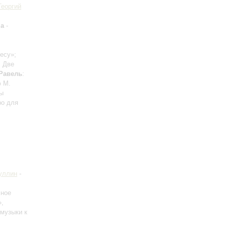
Георгий
на
-
лесу»;
: Две
Равель
:
ф М.
фы
ро для
уллин
-
чное
»,
 музыки к