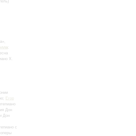
тель)
а»,
олла
:
есна
иано Х.
онии
но;
Егор
ртепиано
рия Дон
и Дон
тепиано с
 оперы