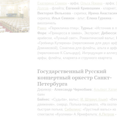
Екатерина Семион
- арфа;
Ольга Яркина
- арфа;
Долгов
- флейта;
Евгений Кривошеин
- кларнет;
Виктория Велькова
- скрипка;
Ирина Анастаси
скрипка;
Илья Семион
- альт;
Елена Гуркина
-
виолончель
Рамо
: «Перекличка птиц»;
Турнье
: «Источник в 
Форе
: «Принцесса в замке», Экспромт;
Дебюсси
арабески, «Лунный свет», Романтический вальс;
«Гробница Куперена» (переложение для двух ар
Домниковой), Сонатина для флейты, альта и ар
(переложение К.Сальцедо), Интродукция и аллег
арфы, флейты, кларнета и струнного квартета
Государственный Русский
концертный оркестр Санкт-
Петербурга
Дирижер -
Александр Чернобаев
;
Альберт Хатм
баян
Байнес
: «Судьба», вальс;
И. Штраус (сын)
: «Ве
движение», скерцо, Полька-пиццикато, «На охоте
быстрая полька;
Сибелиус
: «Грустный вальс» из
спектаклю «Куолема» А.Ярнефельта;
А.Петров
-