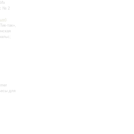
»
Из
с № 2
сын)
:
Тик-так»,
енская
вальс;
mmer
пьесы для