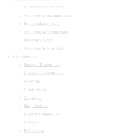
Билеты Большого зала
Абонементы Большого зала
Билеты Малого зала
Абонементы Малого зала
Как купить билет
Абонементы Музитория
О филармонии
Маэстро Темирканов
Правовая информация
Оркестры
Планы залов
Структура
Как добраться
Визит в филармонию
История
Библиотека