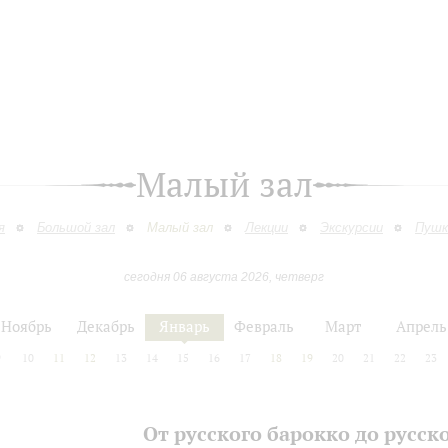
Малый зал
я
Большой зал
Малый зал
Лекции
Экскурсии
Пушк
сегодня 06 августа 2026, четверг
Ноябрь
Декабрь
Январь
Февраль
Март
Апрель
9
10
11
12
13
14
15
16
17
18
19
20
21
22
23
От русского барокко до русск