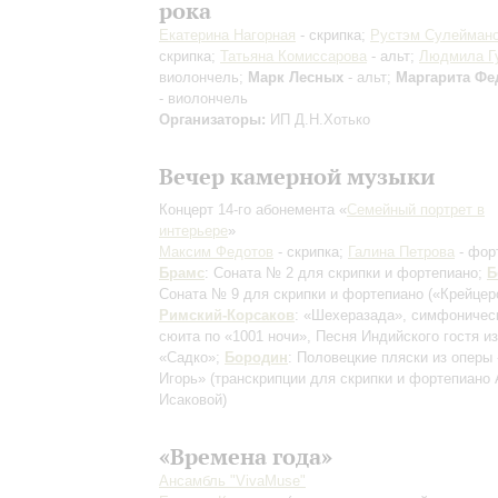
рока
Екатерина Нагорная
- скрипка;
Рустэм Сулейман
скрипка;
Татьяна Комиссарова
- альт;
Людмила Г
виолончель;
Марк Лесных
- альт;
Маргарита Фе
- виолончель
Организаторы:
ИП Д.Н.Хотько
Вечер камерной музыки
Концерт 14-го абонемента «
Семейный портрет в
интерьере
»
Максим Федотов
- скрипка;
Галина Петрова
- фор
Брамс
: Соната № 2 для скрипки и фортепиано;
Б
Соната № 9 для скрипки и фортепиано («Крейцер
Римский-Корсаков
: «Шехеразада», симфоничес
сюита по «1001 ночи», Песня Индийского гостя и
«Садко»;
Бородин
: Половецкие пляски из оперы
Игорь»
(транскрипции для скрипки и фортепиано
Исаковой)
«Времена года»
Ансамбль "VivaMusе"