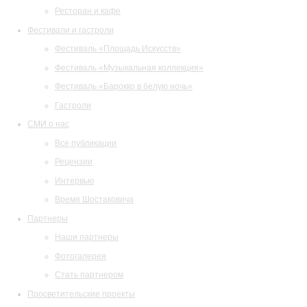
Ресторан и кафе
Фестивали и гастроли
Фестиваль «Площадь Искусств»
Фестиваль «Музыкальная коллекция»
Фестиваль «Барокко в белую ночь»
Гастроли
СМИ о нас
Все публикации
Рецензии
Интервью
Время Шостаковича
Партнеры
Наши партнеры
Фотогалерея
Стать партнером
Просветительские проекты