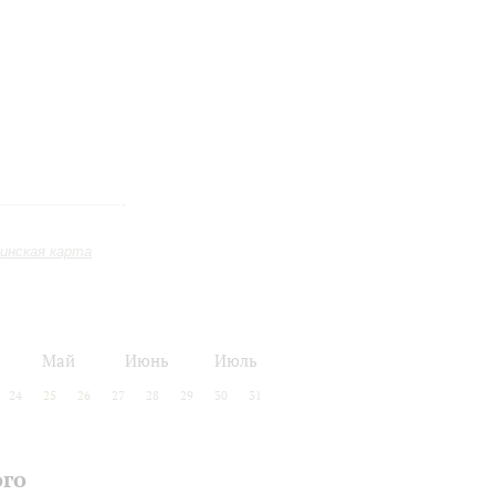
инская карта
Май
Июнь
Июль
24
25
26
27
28
29
30
31
ого