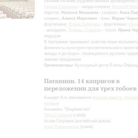
Евгений Рогачев
(художественный руководитель)
Галина Сидоренко
- меццо-сопрано;
Виталий Нови
баритон;
Наталья Михалева
- сопрано;
Анна Ла
сопрано;
Алекса Миркович
- баян;
Мария Черн
фортепиано;
Елена Лебедева
- фортепиано;
Иван
- аккордеон;
Любовь Старцева
- гусли;
Ирина Че
ведущая
В программе принимают участие юные музыкант
финалисты культурно-просветительского проекта
звезды и до воды», посвящённого русским трад
зимним праздникам
Организаторы:
Культурный центр Елены Образц
Паганини. 14 каприсов в
переложении для трех гобоев
Концерт 8-го абонемента «
Играем вместе. Ансам
вечера
»
Ансамбль "Shepherd trio"
Пётр Степанов
(гобой)
Аглая Голубева
(английский рожок)
Анна Лимановская
(гобой)