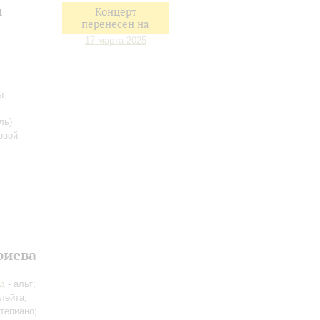
и
Концерт
перенесен на
17 марта 2025
ы
ль)
овой
риева
д
- альт;
лейта;
тепиано;