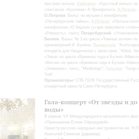
быстрая полька;
Сибелиус
: «Грустный вальс» из
спектаклю «Куолема» А.Ярнефельта;
А.Петров
-
О.Петрова
: Вальс из музыки к кинофильму
«Петербургские тайны»;
А.Петров
: «Полька-гало
кинофильма «О бедном гусаре замолвите слово
«Ревность», танго;
Петерсбурский
: «Утомленное
Беляев
: Вальс № 3 из цикла «Темные аллеи» по
произведений И. Бунина;
Пьяццолла
: "Aconcagu
концерта для бандонеона с оркестром, "Adios, No
«Зима» из цикла «Времена года в Буэнос-Айресе
«Весна» из цикла «Времена года в Буэнос-Айрес
«Забвение», танго, "Meditango";
Гальяно
: “Tango 
York”
Организаторы:
СПБ ГБУК Государственный Рус
концертный оркестр Санкт-Петербурга
Гала-концерт «От звезды и до
воды»
В рамках VII Международного музыкального фес
«Приношение Елене Образцовой»
Оркестр русских народных инструментов им. Н.
Анатолий Семенов
(дирижер)