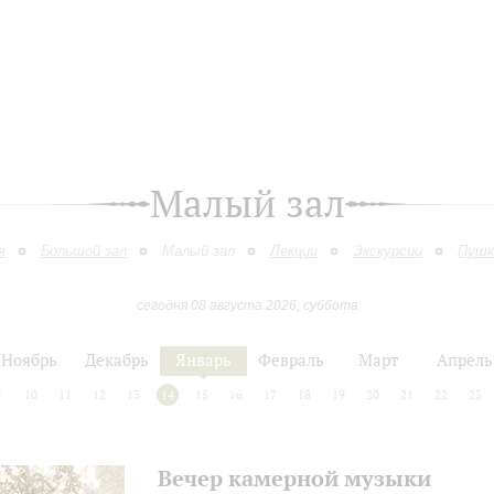
Малый зал
я
Большой зал
Малый зал
Лекции
Экскурсии
Пушк
сегодня 08 августа 2026, суббота
Ноябрь
Декабрь
Январь
Февраль
Март
Апрель
9
10
11
12
13
14
15
16
17
18
19
20
21
22
23
Вечер камерной музыки