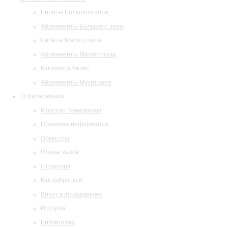
Билеты Большого зала
Абонементы Большого зала
Билеты Малого зала
Абонементы Малого зала
Как купить билет
Абонементы Музитория
О филармонии
Маэстро Темирканов
Правовая информация
Оркестры
Планы залов
Структура
Как добраться
Визит в филармонию
История
Библиотека