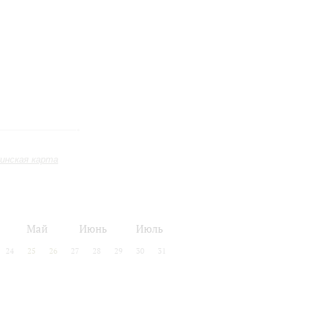
инская карта
Май
Июнь
Июль
24
25
26
27
28
29
30
31