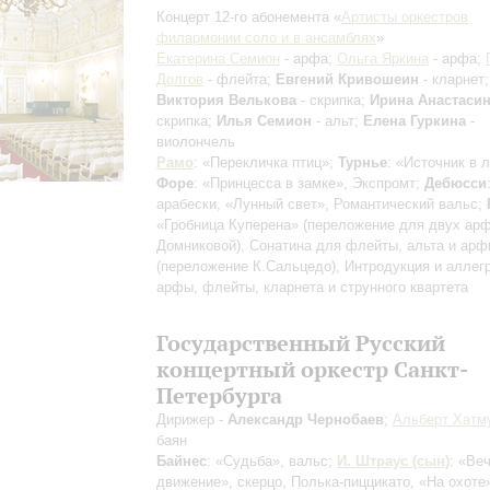
Концерт 12-го абонемента «
Артисты оркестров
филармонии соло и в ансамблях
»
Екатерина Семион
- арфа;
Ольга Яркина
- арфа;
Долгов
- флейта;
Евгений Кривошеин
- кларнет;
Виктория Велькова
- скрипка;
Ирина Анастаси
скрипка;
Илья Семион
- альт;
Елена Гуркина
-
виолончель
Рамо
: «Перекличка птиц»;
Турнье
: «Источник в 
Форе
: «Принцесса в замке», Экспромт;
Дебюсси
арабески, «Лунный свет», Романтический вальс;
«Гробница Куперена» (переложение для двух ар
Домниковой), Сонатина для флейты, альта и ар
(переложение К.Сальцедо), Интродукция и аллег
арфы, флейты, кларнета и струнного квартета
Государственный Русский
концертный оркестр Санкт-
Петербурга
Дирижер -
Александр Чернобаев
;
Альберт Хатм
баян
Байнес
: «Судьба», вальс;
И. Штраус (сын)
: «Ве
движение», скерцо, Полька-пиццикато, «На охоте