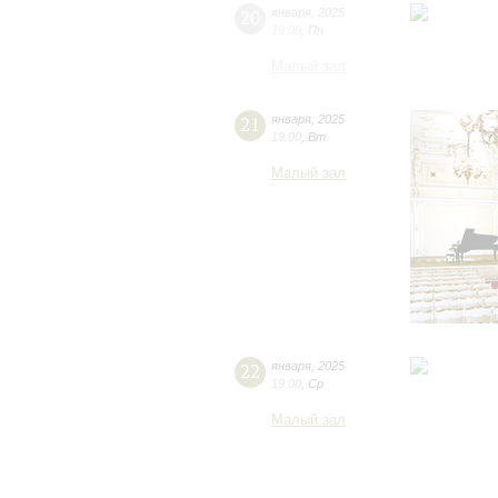
20
января
,
2025
19:00
,
Пн
Малый зал
21
января
,
2025
19:00
,
Вт
Малый зал
22
января
,
2025
19:00
,
Ср
Малый зал