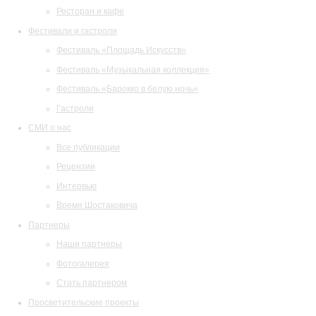
Ресторан и кафе
Фестивали и гастроли
Фестиваль «Площадь Искусств»
Фестиваль «Музыкальная коллекция»
Фестиваль «Барокко в белую ночь»
Гастроли
СМИ о нас
Все публикации
Рецензии
Интервью
Время Шостаковича
Партнеры
Наши партнеры
Фотогалерея
Стать партнером
Просветительские проекты