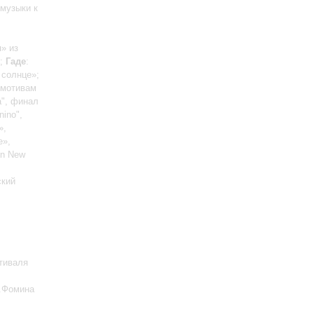
 музыки к
п» из
»;
Гаде
:
 солнце»;
 мотивам
a", финал
nino",
»,
е»,
in New
ский
тиваля
П.Фомина