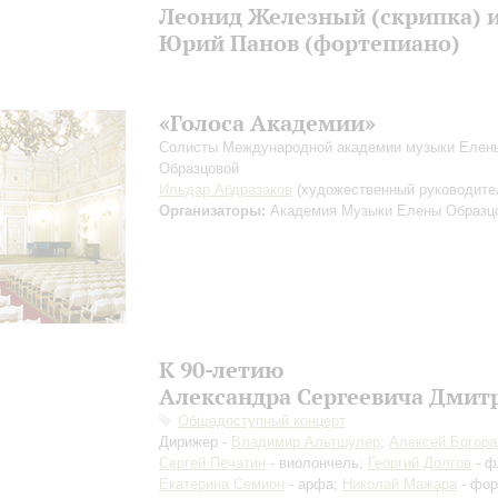
Леонид Железный (скрипка) 
Юрий Панов (фортепиано)
«Голоса Академии»
Солисты Международной академии музыки Елен
Образцовой
Ильдар Абдразаков
(художественный руководите
Организаторы:
Академия Музыки Елены Образц
К 90-летию
Александра Сергеевича Дмит
Общедоступный концерт
Дирижер -
Владимир Альтшулер
;
Алексей Богора
Сергей Печатин
- виолончель;
Георгий Долгов
- ф
Екатерина Семион
- арфа;
Николай Мажара
- фор