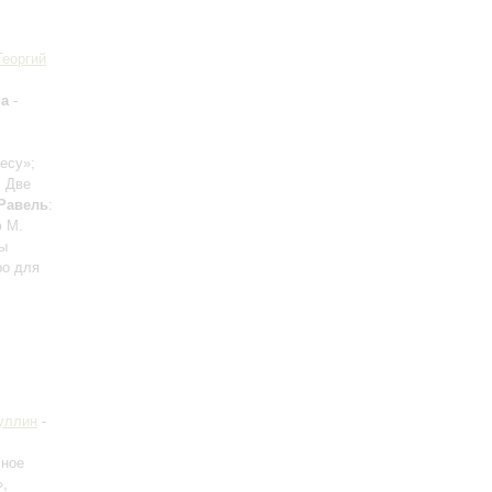
Георгий
на
-
лесу»;
: Две
Равель
:
ф М.
фы
ро для
уллин
-
чное
»,