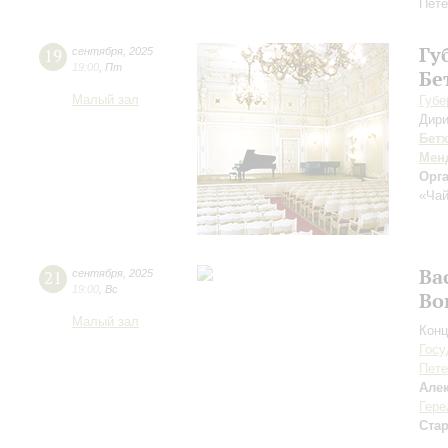
Пете
Гу
19
сентября
,
2025
19:00
,
Пт
Бе
Малый зал
Губе
Дири
Бет
Мен
Орг
«Чай
Ва
21
сентября
,
2025
19:00
,
Вс
Во
Малый зал
Конц
Госу
Пете
Але
Гере
Ста