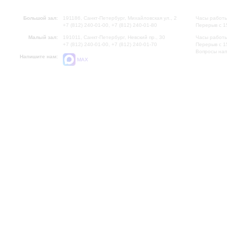
Большой зал:
191186, Санкт-Петербург, Михайловская ул., 2
Часы работы
+7 (812) 240-01-00, +7 (812) 240-01-80
Перерыв с 1
Малый зал:
191011, Санкт-Петербург, Невский пр., 30
Часы работы
+7 (812) 240-01-00, +7 (812) 240-01-70
Перерыв с 1
Вопросы на
Напишите нам:
MAX