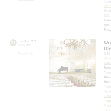
Конц
Рю 
Коре
И.С.
Фант
для 
Мен
Фо
04
октября
,
2025
19:00
,
Сб
Ше
Малый зал
К 50
"Duo
Али
Вла
Форт
Лил
Лари
Форт
Ирин
Ольг
Форт
Мари
Серг