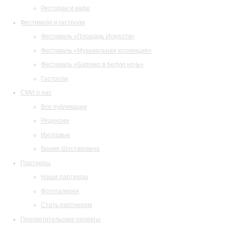
Ресторан и кафе
Фестивали и гастроли
Фестиваль «Площадь Искусств»
Фестиваль «Музыкальная коллекция»
Фестиваль «Барокко в белую ночь»
Гастроли
СМИ о нас
Все публикации
Рецензии
Интервью
Время Шостаковича
Партнеры
Наши партнеры
Фотогалерея
Стать партнером
Просветительские проекты