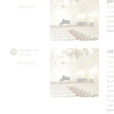
фе
Малый зал
Алек
Алек
скри
Чай
худ
Орг
«И
18
сентября
,
2025
19:00
,
Чт
Сочи
«Пет
Малый зал
Анас
Дмит
Рав
форт
для 
хоре
детс
Стр
«Пет
Орг