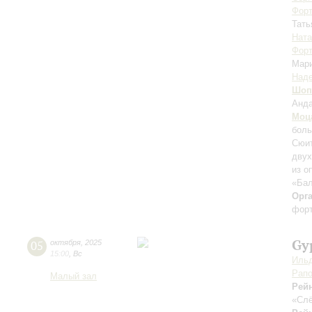
Форт
Тать
Ната
Форт
Мар
Над
Шоп
Анда
Моц
боль
Сюит
двух
из о
«Бал
Орг
форт
Gy
05
октября
,
2025
15:00
,
Вс
Ильд
Рапо
Малый зал
Рей
«Слё