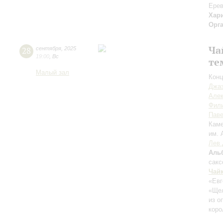
Ерев
Хар
Орг
Ча
28
сентября
,
2025
19:00
,
Вс
те
Малый зал
Конц
Джаз
Але
Фил
Пав
Каме
им. 
Лев 
Аль
сак
Чай
«Евг
«Ще
из о
коро