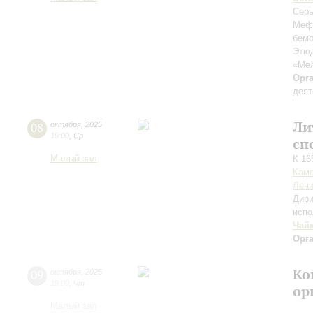
Серь
Меф
бемо
Этюд
«Ме
Орг
деят
Ли
08
октября
,
2025
19:00
,
Ср
сп
Малый зал
К 16
Каме
Лени
Дири
испо
Чай
Орг
Ко
09
октября
,
2025
19:00
,
Чт
ор
Малый зал