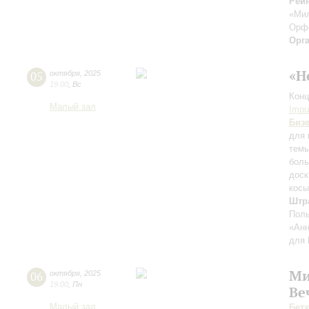
Рейн
«Ми
Орф
Орг
«Н
05
октября
,
2025
19:00
,
Вс
Конц
Малый зал
Impu
Биз
для 
темы
боль
доск
косы
Штр
Поль
«Анн
для 
Ми
06
октября
,
2025
19:00
,
Пн
Ве
Малый зал
Бет