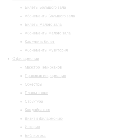
Билеты Большого зала
Абонементы Большого зала
Билеты Малого зала
Абонементы Малого зала
Как купить билет
Абонементы Музитория
О филармонии
Маэстро Темирканов
Правовая информация
Оркестры
Планы залов
Структура
Как добраться
Визит в филармонию
История
Библиотека