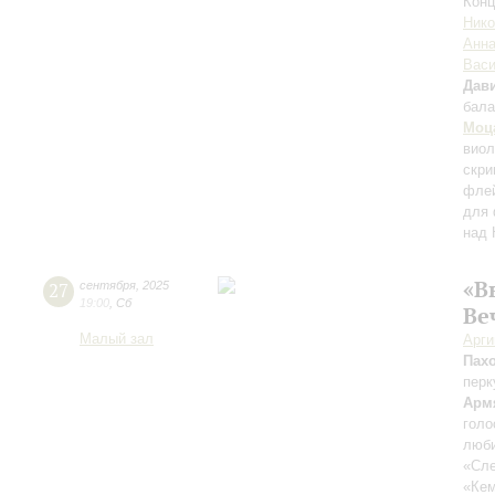
Конц
Нико
Анна
Вас
Дави
бала
Моц
вио
скри
флей
для 
над 
«В
27
сентября
,
2025
19:00
,
Сб
Ве
Малый зал
Арг
Пах
перк
Арм
голо
люби
«Сле
«Ке