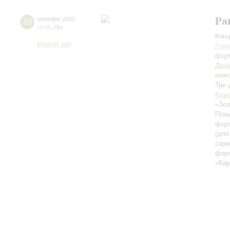
Ра
10
октября
,
2025
19:00
,
Пт
Конц
Малый зал
Рав
фор
Дво
маж
Три 
Кор
«Зол
Поэм
форт
(для
скри
фор
«Ка