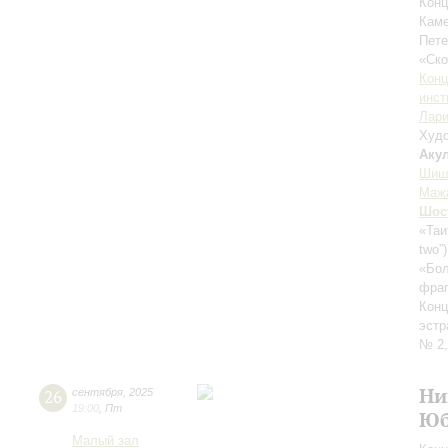
Конц
Каме
Пете
«Ск
Конц
инст
Лари
Худо
Аку
Шиш
Маж
Шос
«Таи
two”
«Бол
фраг
Конц
эстр
№ 2,
Ни
26
сентября
,
2025
19:00
,
Пт
Юб
Малый зал