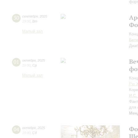
форт
Ар
30
сентября
,
2025
19:00
,
Вт
Фо
Малый зал
Конц
Бет
Диа
Ве
01
октября
,
2025
19:00
,
Ср
фо
Малый зал
Конц
Рю 
Коре
И.С.
Фант
для 
Мен
Фо
04
октября
,
2025
19:00
,
Сб
Ше