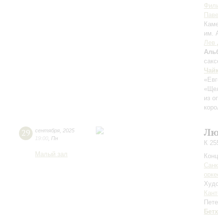
Фил
Пав
Каме
им. 
Лев 
Аль
сак
Чай
«Евг
«Ще
из о
коро
Лю
29
сентября
,
2025
19:00
,
Пн
К 25
Малый зал
Конц
Санк
орке
Худо
Кант
Пете
Бет