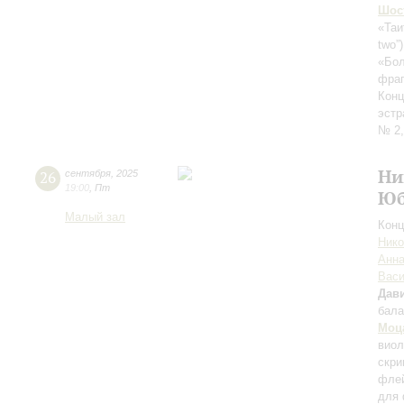
Шос
«Таи
two”
«Бол
фраг
Конц
эстр
№ 2,
Ни
26
сентября
,
2025
19:00
,
Пт
Юб
Малый зал
Конц
Нико
Анна
Вас
Дави
бала
Моц
вио
скри
флей
для 