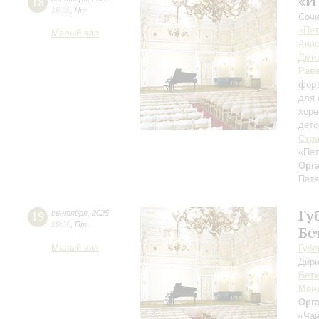
«И
18
19:00
,
Чт
Сочи
«Пет
Малый зал
Анас
Дмит
Рав
форт
для 
хоре
детс
Стр
«Пет
Орг
Пете
Гу
19
сентября
,
2025
19:00
,
Пт
Бе
Малый зал
Губе
Дири
Бет
Мен
Орг
«Чай