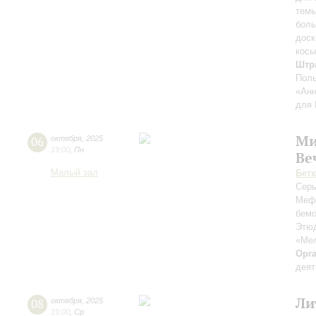
темы
боль
доск
косы
Штр
Поль
«Анн
для 
Ми
06
октября
,
2025
19:00
,
Пн
Ве
Малый зал
Бет
Серь
Меф
бемо
Этюд
«Ме
Орг
деят
Ли
08
октября
,
2025
19:00
,
Ср