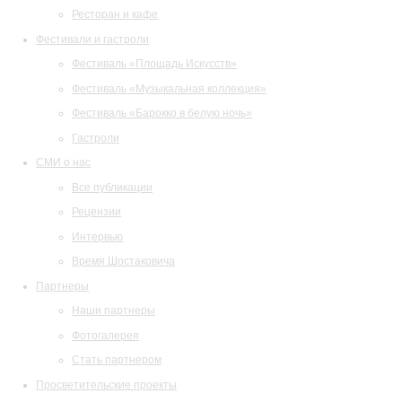
Ресторан и кафе
Фестивали и гастроли
Фестиваль «Площадь Искусств»
Фестиваль «Музыкальная коллекция»
Фестиваль «Барокко в белую ночь»
Гастроли
СМИ о нас
Все публикации
Рецензии
Интервью
Время Шостаковича
Партнеры
Наши партнеры
Фотогалерея
Стать партнером
Просветительские проекты