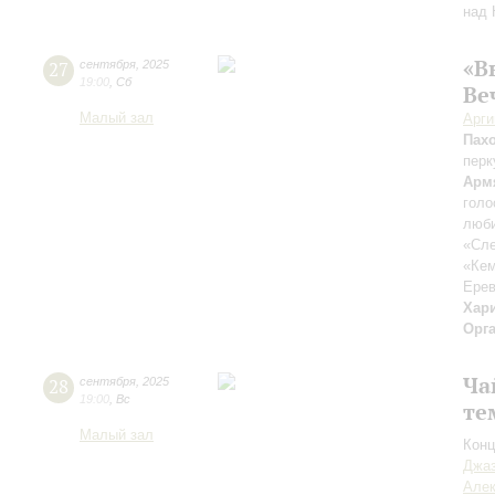
над 
«В
27
сентября
,
2025
19:00
,
Сб
Ве
Малый зал
Арг
Пах
перк
Арм
голо
люби
«Сле
«Ке
Ерев
Хар
Орг
Ча
28
сентября
,
2025
19:00
,
Вс
те
Малый зал
Конц
Джаз
Але