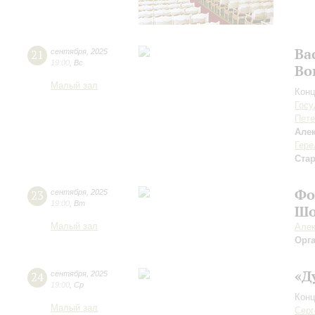
Ва
21
сентября
,
2025
19:00
,
Вс
Во
Малый зал
Конц
Госу
Пете
Але
Гере
Ста
Фо
23
сентября
,
2025
19:00
,
Вт
Шо
Малый зал
Алек
Орг
«Д
24
сентября
,
2025
19:00
,
Ср
Конц
Малый зал
Серг