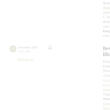
фор
Фра
(тра
С. К
фор
сакс
Кап
сакс
Ве
25
сентября
,
2025
19:00
,
Чт
Шо
Малый зал
Конц
Каме
Пете
«Ск
Конц
инст
Лари
Худо
Аку
Шиш
Маж