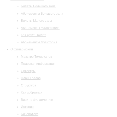
Билеты Большого зала
Абонементы Большого зала
Билеты Малого зала
Абонементы Малого зала
Как купить билет
Абонементы Музитория
О филармонии
Маэстро Темирканов
Правовая информация
Оркестры
Планы залов
Структура
Как добраться
Визит в филармонию
История
Библиотека