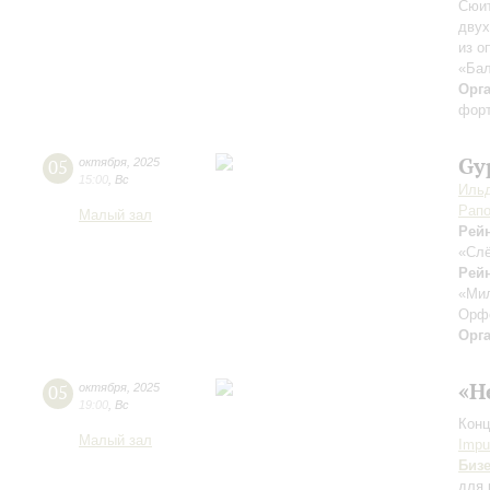
Сюит
двух
из о
«Бал
Орг
форт
Gy
05
октября
,
2025
15:00
,
Вс
Ильд
Рапо
Малый зал
Рей
«Слё
Рейн
«Ми
Орф
Орг
«Н
05
октября
,
2025
19:00
,
Вс
Конц
Малый зал
Impu
Биз
для 