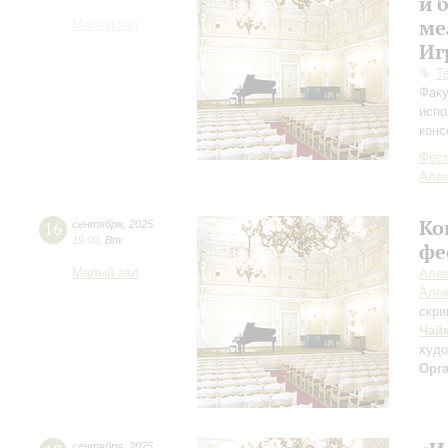
и 
ме
Малый зал
Иг
Т
Факу
испо
конс
Фест
Але
Ко
16
сентября
,
2025
19:00
,
Вт
фе
Малый зал
Алек
Алек
скри
Чай
худ
Орг
сентября
,
2025