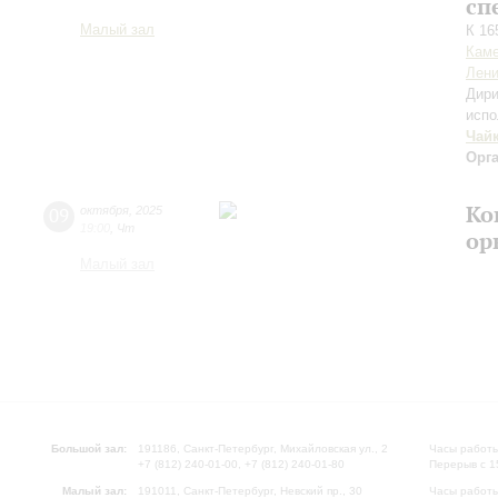
сп
Малый зал
К 16
Каме
Лени
Дири
испо
Чай
Орг
Ко
09
октября
,
2025
19:00
,
Чт
ор
Малый зал
Большой зал:
191186, Санкт-Петербург, Михайловская ул., 2
Часы работы
+7 (812) 240-01-00, +7 (812) 240-01-80
Перерыв с 1
Малый зал:
191011, Санкт-Петербург, Невский пр., 30
Часы работы