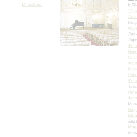
Малый зал
К 50
"Duo
Али
Вла
Форт
Лил
Лари
Форт
Ирин
Ольг
Форт
Мари
Серг
Форт
Тать
Ната
Форт
Мар
Над
Шоп
Анда
Моц
боль