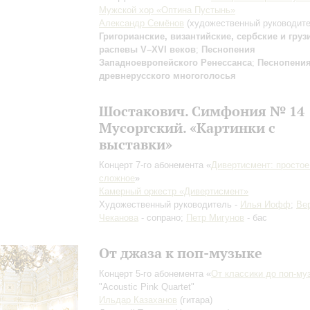
Мужской хор «Оптина Пустынь»
Александр Семёнов
(художественный руководите
Григорианские, византийские, сербские и груз
распевы V–XVI веков
;
Песнопения
Западноевропейского Ренессанса
;
Песнопени
древнерусского многоголосья
Шостакович. Симфония № 14
Мусоргский. «Картинки с
выставки»
Концерт 7-го абонемента «
Дивертисмент: простое
сложное
»
Камерный оркестр «Дивертисмент»
Художественный руководитель -
Илья Иофф
;
Ве
Чеканова
- сопрано;
Петр Мигунов
- бас
От джаза к поп-музыке
Концерт 5-го абонемента «
От классики до поп-му
"Acoustic Pink Quartet"
Ильдар Казаханов
(гитара)