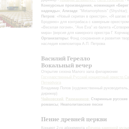
Конкурсные произведения, номинация «Берег
надежды»
;
Ализаде
: "Metamorphosis" (Shyshtar);
Петров
: «Новый скрипач в оркестре», «Я шагаю 
Бродвею» для контрабаса с камерным оркестром
«Веселая погоня», "Ave Eva" из балета «Сотворе
мира» (версия для камерного оркестра Г. Корчма
Организаторы:
Фонд сохранения и развития твор
наследия композитора А.П. Петрова
Василий Герелло
Вокальный вечер
Открытие сезона Малого зала филармонии
Государственный Русский концертный оркестр Са
Петербурга
Владимир Попов
(художественный руководитель,
дирижер)
Чайковский
,
Рахманинов
;
Старинные русские
романсы
;
Неаполитанские песни
Пение древней церкви
Концерт 2-го абонемента «
Вечера камерной музы