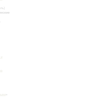
ль)
инские
я
 и
ра
зыки
»