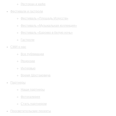
Ресторан и кафе
Фестивали и гастроли
Фестиваль «Площадь Искусств»
Фестиваль «Музыкальная коллекция»
Фестиваль «Барокко в белую ночь»
Гастроли
СМИ о нас
Все публикации
Рецензии
Интервью
Время Шостаковича
Партнеры
Наши партнеры
Фотогалерея
Стать партнером
Просветительские проекты