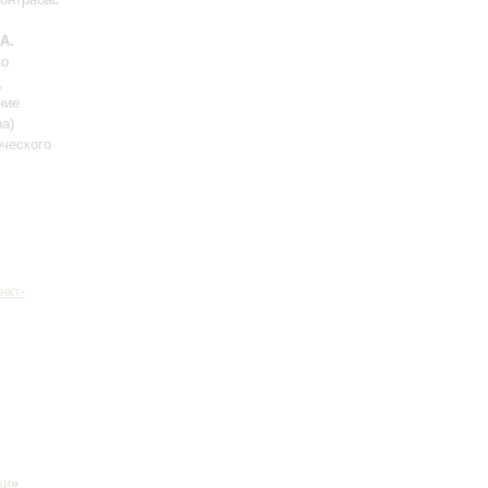
А.
по
,
ние
ра)
ческого
нкт-
ки
»