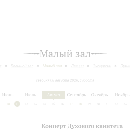
Малый зал
я
Большой зал
Малый зал
Лекции
Экскурсии
Пушк
сегодня 08 августа 2026, суббота
Июнь
Июль
Август
Сентябрь
Октябрь
Ноябрь
9
10
11
12
13
14
15
16
17
18
19
20
21
22
23
Концерт Духового квинтета