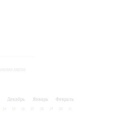
инская карта
Декабрь
Январь
Февраль
24
25
26
27
28
29
30
31