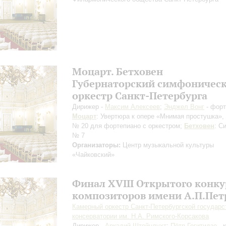
Моцарт. Бетховен
Губернаторский симфоничес
оркестр Санкт-Петербурга
Дирижер -
Максим Алексеев
;
Энджел Вонг
- форт
Моцарт
: Увертюра к опере «Мнимая простушка»,
№ 20 для фортепиано с оркестром;
Бетховен
: С
№ 7
Организаторы:
Центр музыкальной культуры
«Чайковский»
Финал XVIII Открытого конку
композиторов имени А.П.Пет
Камерный оркестр Санкт-Петербургской государс
консерватории им. Н.А. Римского-Корсакова
Дирижер -
Аркадий Штейнлухт
;
Пётр Гогитидзе
- 