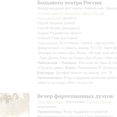
Большого театра России
Международный фестиваль «Чайковский. Переза
Духовой квинтет Большого театра России
Николай Попов
(флейта)
Сергей Лысенко
(гобой)
Сергей Петров
(аккордеон)
Андрей Рудомёткин
(фагот)
Алексей Раев
(валторна)
Чайковский
: Вступление к балету «Щелкунчик»
Дивертисмент си бемоль мажор, KV 270, Ария Д
Эльвиры из оперы «Дон Жуан»
«Mi tradi quell`alm
, Ария Донны Анны из оперы «Дон Жуан»
«Non mi
Чайковский – Лысенко
: Фантазия на темы из о
«Пиковая дама»;
Ковач
: Посвящение Й. Штраусу
Клугхардт
: Духовой квинтет до мажор, соч. 79
Организаторы:
Фонд поддержки развития проект
области культуры «Мост искусств»
Вечер фортепианных дуэтов
Анна Шелудько
- фортепиано;
Евгений Изотов
-
фортепиано
Организаторы:
Фонд поддержки и развития
Филармонического общества Санкт-Петербурга