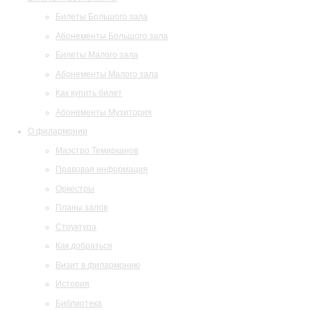
Билеты Большого зала
Абонементы Большого зала
Билеты Малого зала
Абонементы Малого зала
Как купить билет
Абонементы Музитория
О филармонии
Маэстро Темирканов
Правовая информация
Оркестры
Планы залов
Структура
Как добраться
Визит в филармонию
История
Библиотека