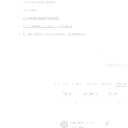
Творческие встречи
Выставки
Издания филармонии
Образовательные программы
Инклюзивные и специальные проекты
Все событи
2019/20
2020/21
2021/22
2022/23
2023/24
2024/25
2025/26
2026/27
Март
Апрель
Май
1
2
3
4
5
6
7
8
17
сентября
,
2024
19:00
,
Вт