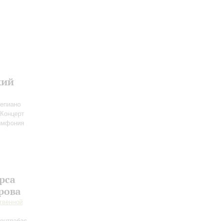
кий
епиано
 Концерт
имфония
рса
рова
твенной
контрабас