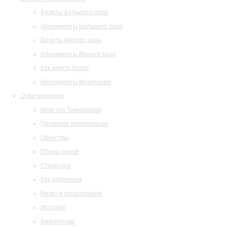
Билеты Большого зала
Абонементы Большого зала
Билеты Малого зала
Абонементы Малого зала
Как купить билет
Абонементы Музитория
О филармонии
Маэстро Темирканов
Правовая информация
Оркестры
Планы залов
Структура
Как добраться
Визит в филармонию
История
Библиотека