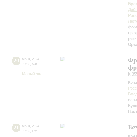
Бра
Деб
Рав
Лют
фор
прек
руки
Орг
Фр
20
июня
,
2024
19:00
,
Чт
фр
Малый зал
К 35
Конц
Росс
Вла
соли
Куп
Вока
Ве
21
июня
,
2024
19:00
,
Пт
Конц