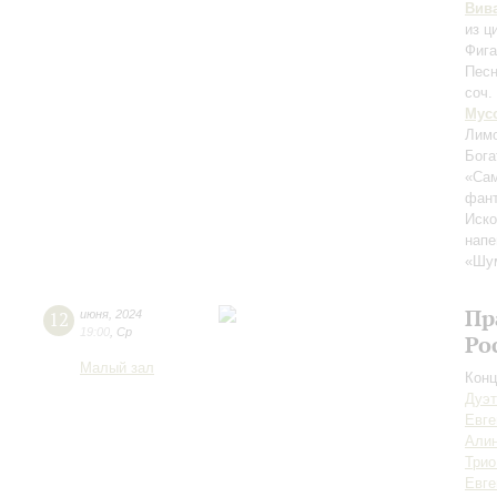
Вив
из ц
Фига
Песн
соч.
Мус
Лимо
Бога
«Сам
фан
Иско
нап
«Шум
Пр
12
июня
,
2024
19:00
,
Ср
Ро
Малый зал
Конц
Дуэт
Евге
Алин
Трио
Евге