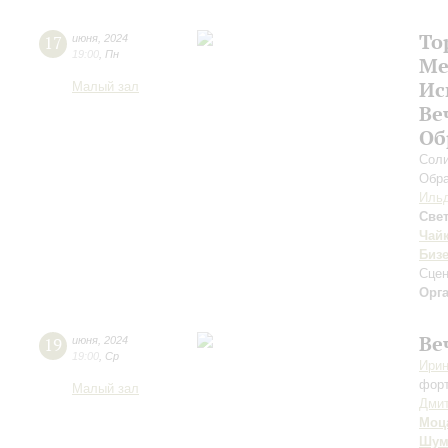
То
17
июня
,
2024
19:00
,
Пн
Ме
Ис
Малый зал
Ве
Об
Соли
Обра
Ильд
Све
Чай
Биз
Сцен
Орг
Ве
19
июня
,
2024
19:00
,
Ср
Ирин
фор
Малый зал
Дмит
Моц
Шум