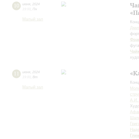
Ча
10
июня
,
2024
19:00
,
Пн
«П
Малый зал
Конц
Дмит
фор
Фра
фуга
Чай
худо
«К
11
июня
,
2024
19:00
,
Вт
Конц
Малый зал
Моло
стру
А.И.
Худо
Афа
Шал
Григ
Над
Гли