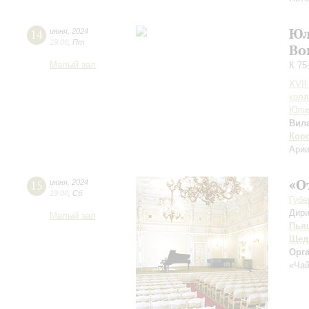
Юл
14
июня
,
2024
19:00
,
Пт
Во
Малый зал
К 75
XVII
колл
Юли
Вил
Кор
Арии
«О
15
июня
,
2024
19:00
,
Сб
Губе
Дири
Малый зал
Пья
Щед
Орг
«Чай