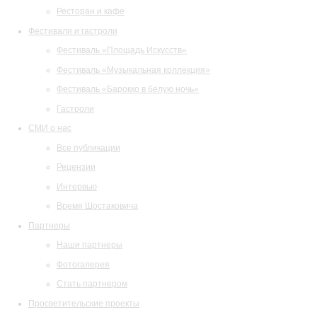
Ресторан и кафе
Фестивали и гастроли
Фестиваль «Площадь Искусств»
Фестиваль «Музыкальная коллекция»
Фестиваль «Барокко в белую ночь»
Гастроли
СМИ о нас
Все публикации
Рецензии
Интервью
Время Шостаковича
Партнеры
Наши партнеры
Фотогалерея
Стать партнером
Просветительские проекты