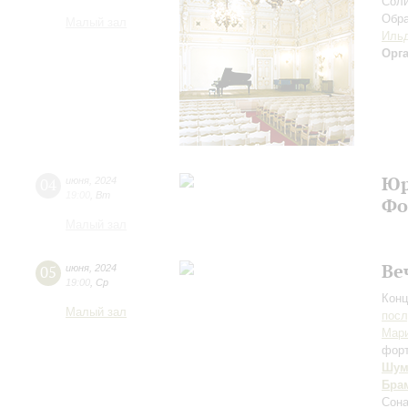
Соли
Обра
Малый зал
Ильд
Орг
Юр
04
июня
,
2024
19:00
,
Вт
Фо
Малый зал
Ве
05
июня
,
2024
19:00
,
Ср
Конц
Малый зал
пос
Мари
фор
Шум
Бра
Сона