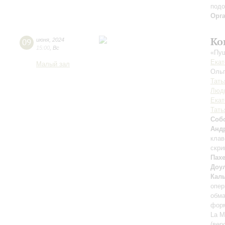
подо
Орг
Ко
09
июня
,
2024
15:00
,
Вс
«Пуш
Екат
Малый зал
Оль
Тать
Люд
Екат
Тать
Соб
Анд
клав
скри
Пах
Доу
Кал
опер
обм
форм
La M
(вер