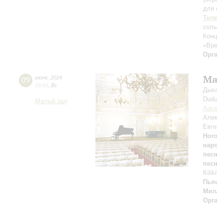
для 
Тел
сол
Конц
«Вре
Орг
Ма
09
июня
,
2024
19:00
,
Вс
Дыха
Dudu
Малый зал
Арсе
Але
Евге
Horo
нар
пес
пес
Kilik
Пья
Мил
Орг