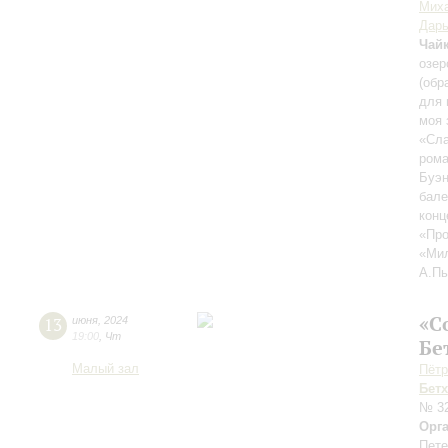
Мих
Дарь
Чай
озер
(обр
для 
моя 
«Сла
рома
Буэн
бале
конц
«Про
«Ми
А.Пь
«С
13
июня
,
2024
19:00
,
Чт
Бе
Малый зал
Пётр
Бет
№ 3
Орг
Пете