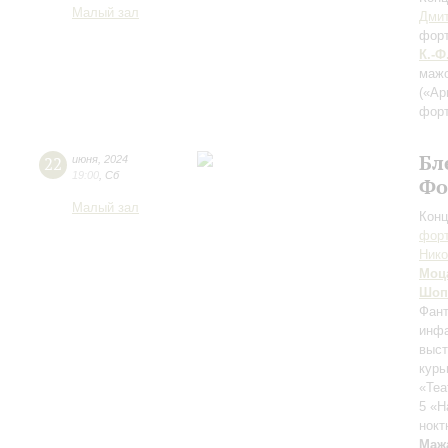
Малый зал
Дми
фор
К.-Ф
маж
(«Ар
фор
Бл
22
июня
,
2024
19:00
,
Сб
Фо
Малый зал
Конц
форт
Ник
Моц
Шоп
Фант
инфа
выс
курь
«Теа
5 «Н
нокт
Маж