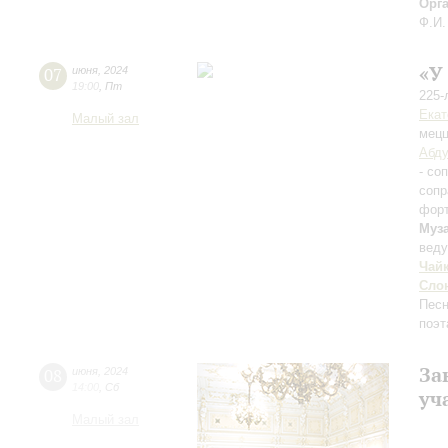
Орг
Ф.И.
«У
07
июня
,
2024
19:00
,
Пт
225-
Екат
Малый зал
мецц
Абд
- со
сопр
фор
Муз
вед
Чай
Сло
Песн
поэт
За
08
июня
,
2024
14:00
,
Сб
уч
Малый зал