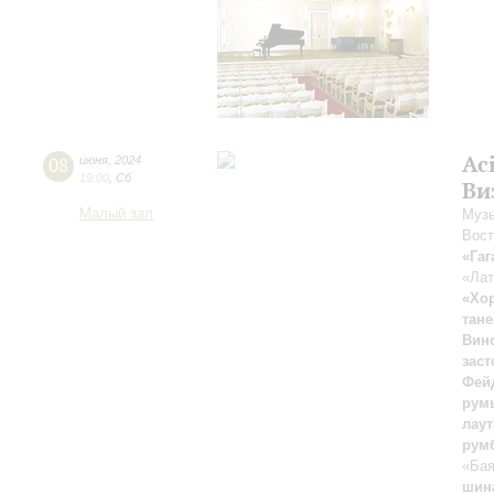
Ac
08
июня
,
2024
19:00
,
Сб
Ви
Малый зал
Музы
Вост
«Гаг
«Лат
«Хо
тане
Вин
зас
Фей
рум
лаут
румб
«Ба
шина