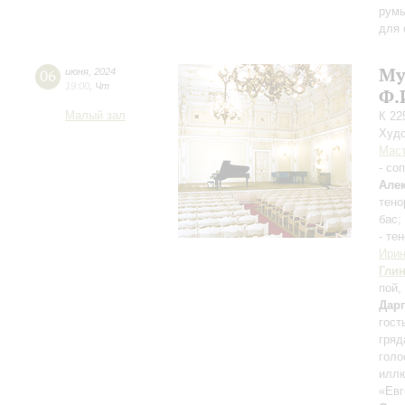
румы
для 
Му
06
июня
,
2024
19:00
,
Чт
Ф.
Малый зал
К 22
Худо
Мас
- со
Але
тено
бас;
- те
Ирин
Гли
пой,
Дар
гост
гряд
голо
иллю
«Евг