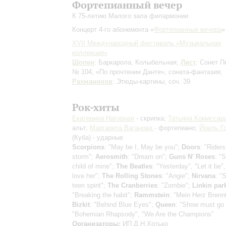
Фортепианный вечер
К 75-летию Малого зала филармонии
Концерт 4-го абонемента «
Фортепианные вечера
»
XVII Международный фестиваль «Музыкальная
коллекция»
Шопен
: Баркарола, Колыбельная;
Лист
: Сонет П
№ 104, «По прочтении Данте», соната-фантазия;
Рахманинов
: Этюды-картины, соч. 39
Рок-хиты
Екатерина Нагорная
- скрипка;
Татьяна Комиссар
альт;
Маргарита Ваганова
- фортепиано;
Йоель Г
(Куба) - ударные
Scorpions
: "May be I, May be you";
Doors
: "Riders
storm";
Aerosmith
: "Dream on";
Guns N' Roses
: "
child of mine";
The Beatles
: "Yesterday", "Let it be"
love her";
The Rolling Stones
: "Angie";
Nirvana
: "
teen spirit";
The Cranberries
: "Zombie";
Linkin par
"Breaking the habit";
Rammstein
: "Mein Herz Brenn
Bizkit
: "Behind Blue Eyes";
Queen
: "Show must go 
"Bohemian Rhapsody", "We Are the Champions"
Организаторы:
ИП Д.Н.Хотько