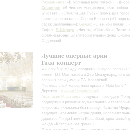
Рахманинов
: «В молчаньи ночи тайной», «Диссо
Свиридов
: «В Нижнем Новгороде», «Как небеса 
блистает», «Отчалившая Русь», поэма для голос
фортепиано на слова Сергея Есенина
(«Отвори м
страж заоблачный»)
;
Брамс
: «О вечной любви»,
Сафо»;
Р. Штраус
: «Ничто», «Сентябрь»;
Тости
:
Организаторы:
Благотворительный фонд Оксан
Федоровой
Лучшие оперные арии
Гала-концерт
Финалы 3-го Междунар­одного конкурса опер­ных 
имени Н.П. Охотникова и 2-го Международн­ого к
оперных певиц име­ни Г.А. Ковалёвой
Фестивальный концертный оркестр "Nota bene!"
Дирижёр -
Михаил Черниговский
Анастасия Мазанкина
- ведущая, президент Фон
поддержки и развития музыкального и театральн
искусства «Классика без границ»;
Татьяна Чухр
ведущая церемонии награждения, исполнительн
директор Фонда Галины Ковалёвой, креативный д
Фонда «Классика без границ»
Организаторы:
Фонд поддержки и развития музы