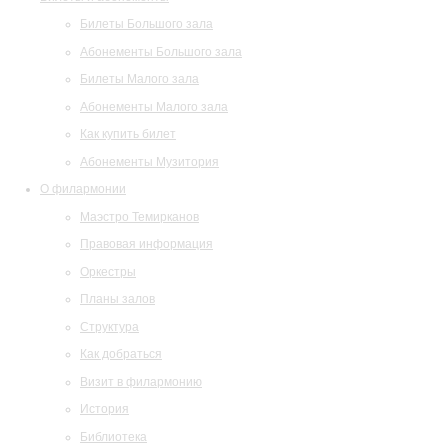
Билеты Большого зала
Абонементы Большого зала
Билеты Малого зала
Абонементы Малого зала
Как купить билет
Абонементы Музитория
О филармонии
Маэстро Темирканов
Правовая информация
Оркестры
Планы залов
Структура
Как добраться
Визит в филармонию
История
Библиотека