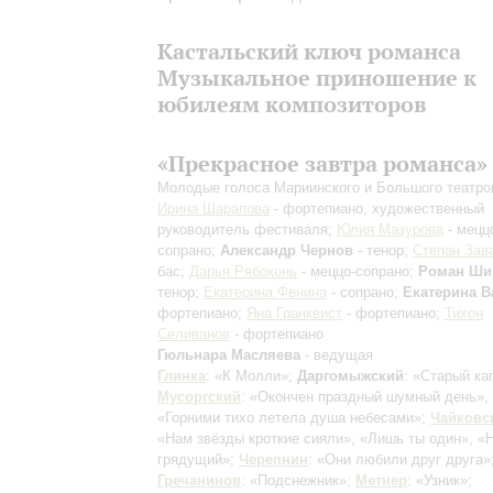
Кастальский ключ романса
Музыкальное приношение к
юбилеям композиторов
«Прекрасное завтра романса»
Молодые голоса Мариинского и Большого театро
Ирина Шарапова
- фортепиано, художественный
руководитель фестиваля;
Юлия Мазурова
- мецц
сопрано;
Александр Чернов
- тенор;
Степан Зав
бас;
Дарья Рябоконь
- меццо-сопрано;
Роман Ши
тенор;
Екатерина Фенина
- сопрано;
Екатерина 
фортепиано;
Яна Гранквист
- фортепиано;
Тихон
Селиванов
- фортепиано
Гюльнара Масляева
- ведущая
Глинка
: «К Молли»;
Даргомыжский
: «Старый ка
Мусоргский
: «Окончен праздный шумный день»,
«Горними тихо летела душа небесами»;
Чайковс
«Нам звёзды кроткие сияли», «Лишь ты один», «
грядущий»;
Черепнин
: «Они любили друг друга»
Гречанинов
: «Подснежник»;
Метнер
: «Узник»;