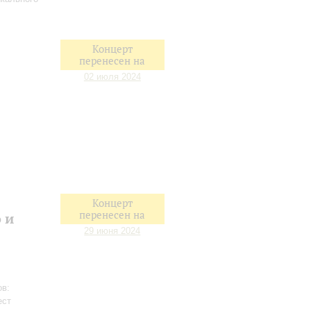
Концерт
перенесен на
02 июля 2024
Концерт
перенесен на
 и
29 июня 2024
ов:
ест