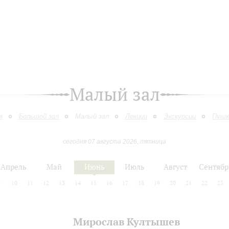
Малый зал
я
Большой зал
Малый зал
Лекции
Экскурсии
Пушк
сегодня 07 августа 2026, пятница
Апрель
Май
Июнь
Июль
Август
Сентябр
9
10
11
12
13
14
15
16
17
18
19
20
21
22
23
Мирослав Култышев