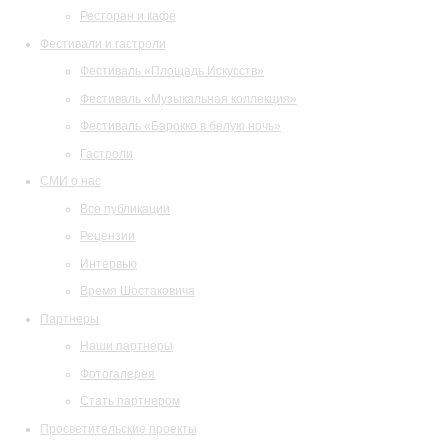
Ресторан и кафе
Фестивали и гастроли
Фестиваль «Площадь Искусств»
Фестиваль «Музыкальная коллекция»
Фестиваль «Барокко в белую ночь»
Гастроли
СМИ о нас
Все публикации
Рецензии
Интервью
Время Шостаковича
Партнеры
Наши партнеры
Фотогалерея
Стать партнером
Просветительские проекты