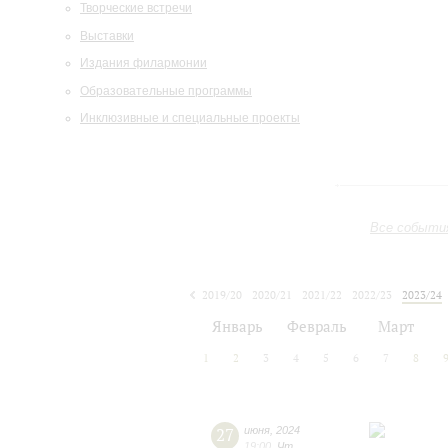
Творческие встречи
Выставки
Издания филармонии
Образовательные программы
Инклюзивные и специальные проекты
Все событи
2019/20
2020/21
2021/22
2022/23
2023/24
2024/25
2025/26
2026/27
Январь
Февраль
Март
1
2
3
4
5
6
7
8
27
июня
,
2024
19:00
,
Чт