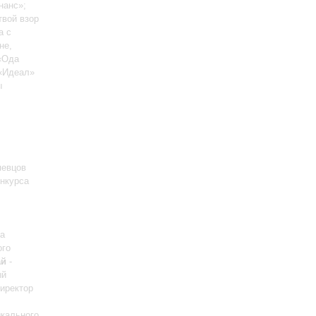
нанс»;
твой взор
а с
не,
 «Ода
 «Идеал»
ы
певцов
онкурса
да
ого
ай
-
ый
иректор
кального