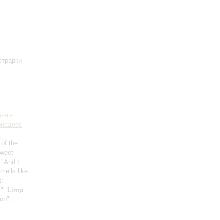
етрарки
ова
-
онсалес
 of the
Sweet
, "And I
Smells like
k
:
t";
Limp
on",