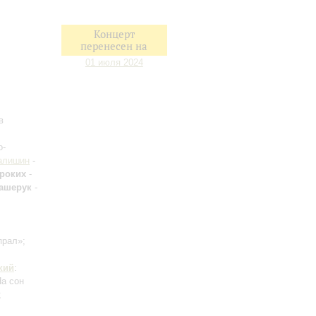
Концерт
перенесен на
01 июля 2024
в
о-
алишин
-
роких
-
Вашерук
-
прал»;
кий
:
На сон
;