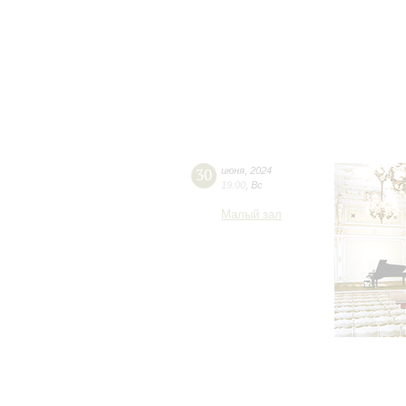
30
июня
,
2024
19:00
,
Вс
Малый зал