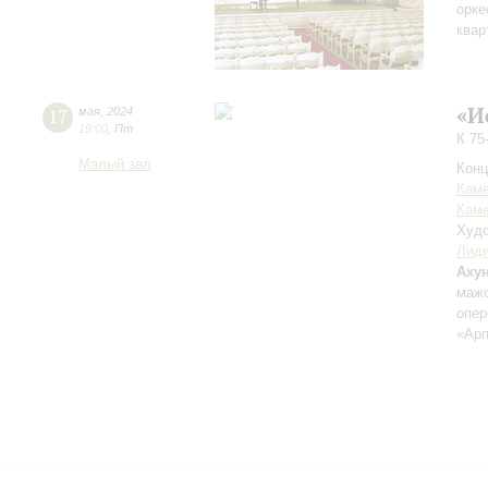
орке
квар
«И
17
мая
,
2024
19:00
,
Пт
К 75
Малый зал
Конц
Каме
Каме
Худо
Лиди
Аху
мажо
опер
«Ар