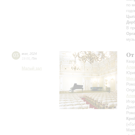
по м
годо
Цыга
Дерб
В пр
Орг
музы
От
03
мая
,
2024
19:00
,
Пт
Квар
Алек
Малый зал
Юри
Мих
Ром
Orig
Алек
Игор
Дмит
Ром
Кре
(«Го
Март