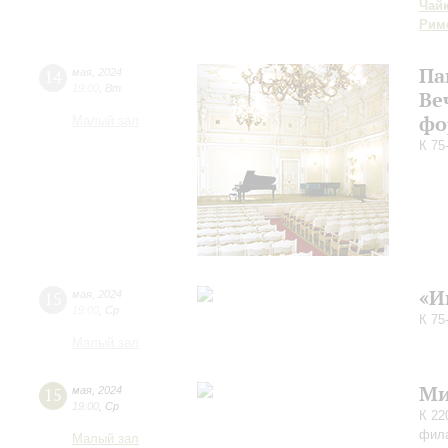
Чай
Рим
Па
14
мая
,
2024
19:00
,
Вт
Ве
фо
Малый зал
К 75
«И
15
мая
,
2024
19:00
,
Ср
К 75
Малый зал
Ми
15
мая
,
2024
19:00
,
Ср
К 22
фил
Малый зал