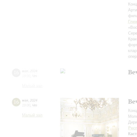
Конц
Арти
фил
Гли
«Вос
Сере
Крак
форт
клар
опе
Ве
16
мая
,
2024
19:00
,
Чт
Малый зал
Ве
16
мая
,
2024
19:00
,
Чт
Конц
Малый зал
Моло
Дири
Рес
Каст