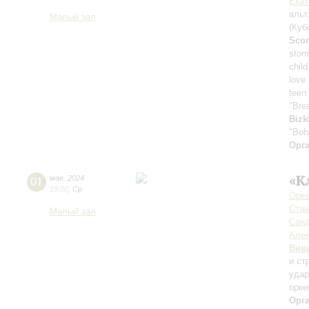
Екат
альт
Малый зал
(Куб
Scor
stor
child
love
teen 
"Bre
Bizk
"Boh
Орг
«К
01
мая
,
2024
19:00
,
Ср
Орке
Стан
Малый зал
Сан
Але
Вив
и ст
удар
орке
Орг