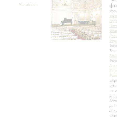
фо
Малый зал
Музы
Форт
Над
Оле
Форт
Дарь
Фёдо
Форт
Вер
Алек
Форт
Анн
Евге
Рав
форт
руки
четы
для 
Алле
для 
для 
фор