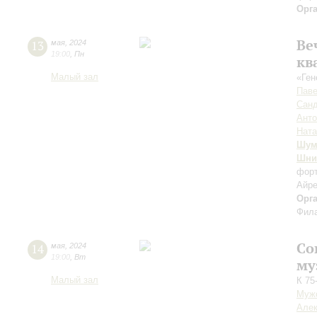
Орг
Ве
13
мая
,
2024
19:00
,
Пн
кв
Малый зал
«Ген
Паве
Санд
Анто
Ната
Шум
Шни
фор
Айре
Орг
Фила
Со
14
мая
,
2024
19:00
,
Вт
му
Малый зал
К 75
Мужс
Алек