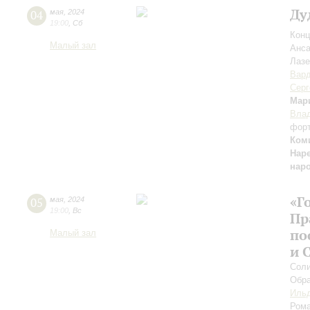
Ду
04
мая
,
2024
19:00
,
Сб
Конц
Малый зал
Анса
Лазе
Вар
Серг
Мар
Влад
фор
Ком
Нар
нар
«Г
05
мая
,
2024
19:00
,
Вс
Пр
по
Малый зал
и 
Соли
Обра
Ильд
Рома