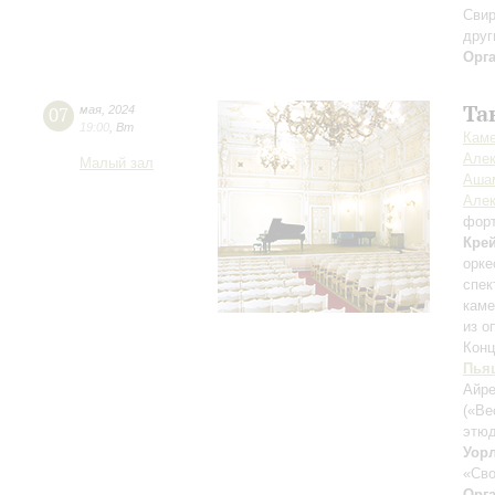
Свир
друг
Орг
Та
07
мая
,
2024
19:00
,
Вт
Каме
Алек
Малый зал
Аша
Алек
фор
Кре
орке
спек
каме
из о
Конц
Пья
Айре
(«Ве
этюд
Уор
«Сво
Орг