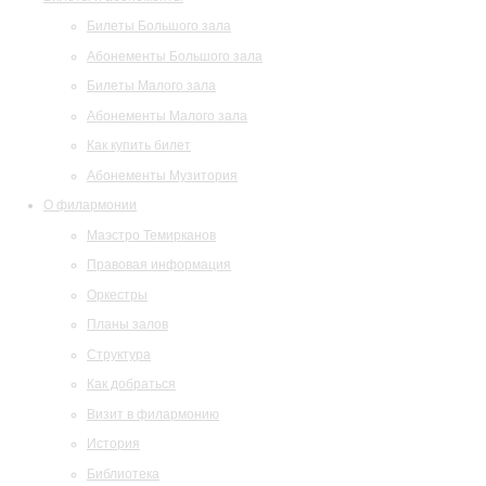
Билеты Большого зала
Абонементы Большого зала
Билеты Малого зала
Абонементы Малого зала
Как купить билет
Абонементы Музитория
О филармонии
Маэстро Темирканов
Правовая информация
Оркестры
Планы залов
Структура
Как добраться
Визит в филармонию
История
Библиотека