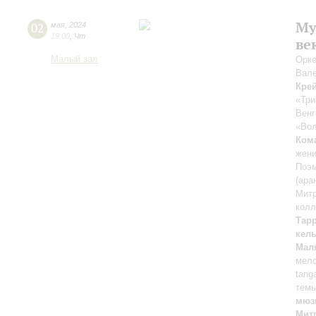
Му
02
мая
,
2024
19:00
,
Чт
ве
Малый зал
Орке
Вал
Кре
«Три
Венг
«Вол
Ком
жени
Поэ
(ара
Мит
колл
Тар
кель
Мал
мел
tang
темы
мюзи
Мит