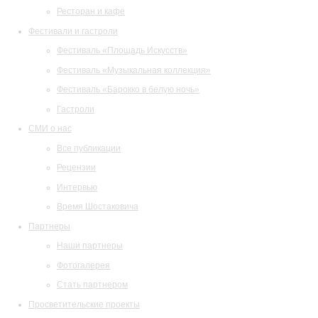
Ресторан и кафе
Фестивали и гастроли
Фестиваль «Площадь Искусств»
Фестиваль «Музыкальная коллекция»
Фестиваль «Барокко в белую ночь»
Гастроли
СМИ о нас
Все публикации
Рецензии
Интервью
Время Шостаковича
Партнеры
Наши партнеры
Фотогалерея
Стать партнером
Просветительские проекты