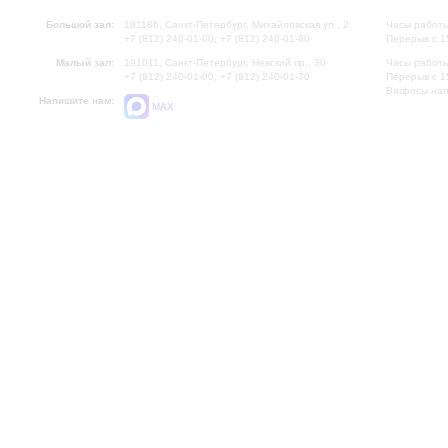
Большой зал:
191186, Санкт-Петербург, Михайловская ул., 2
Часы работы
+7 (812) 240-01-00, +7 (812) 240-01-80
Перерыв с 1
Малый зал:
191011, Санкт-Петербург, Невский пр., 30
Часы работы
+7 (812) 240-01-00, +7 (812) 240-01-70
Перерыв с 1
Вопросы на
Напишите нам:
MAX