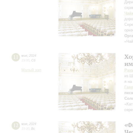
Дири
скри
Чай
доро
Сере
орке
Орг
«Чай
Хо
11
мая
,
2024
19:00
,
Сб
им
Малый зал
Рах
из Ш
я на
Гав
пес
Сол
«Ка
сере
«Ф
12
мая
,
2024
19:00
,
Вс
Че