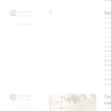
Пр
09
мая
,
2024
19:00
,
Чт
79-о
пос
Малый зал
Госу
Пете
Конц
инст
Лари
Але
Серг
Дири
Чер
Бас
Сол
Орг
конц
Ча
10
мая
,
2024
19:00
,
Пт
ор
Малый зал
Губе