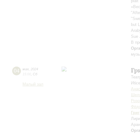
plai
«Вес
"Aft
"Swe
but 
Arab
Sue 
В пр
Орг
музы
Гр
04
мая
,
2024
15:00
,
Сб
Теат
Ибс
Малый зал
Анас
Шел
Розо
Фёд
Григ
Лири
Аран
Орг