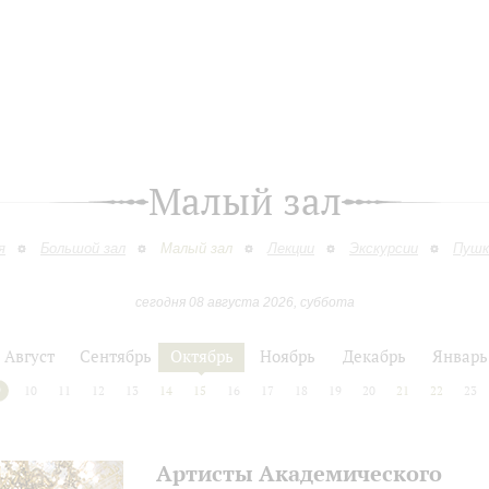
Малый зал
я
Большой зал
Малый зал
Лекции
Экскурсии
Пушк
сегодня 08 августа 2026, суббота
Август
Сентябрь
Октябрь
Ноябрь
Декабрь
Январь
9
10
11
12
13
14
15
16
17
18
19
20
21
22
23
Артисты Академического