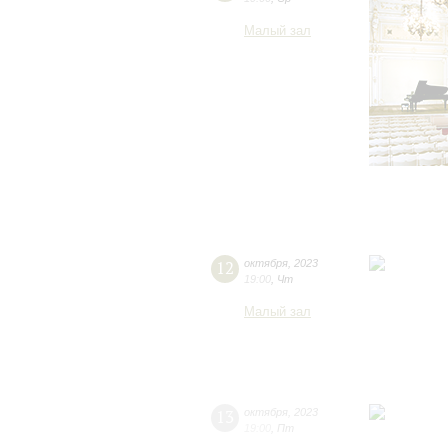
Малый зал
12
октября
,
2023
19:00
,
Чт
Малый зал
13
октября
,
2023
19:00
,
Пт