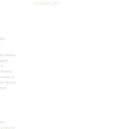
08 ноября 2023
еры
мы оперы
 двух
 и
епиано,
фильму
(к
ые пьесы
руки
ано
окофьев
: