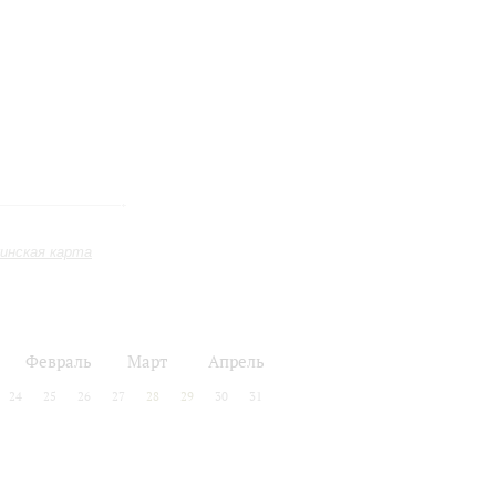
инская карта
Февраль
Март
Апрель
24
25
26
27
28
29
30
31