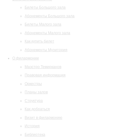
Билеты Большого зала
Абонементы Большого зала
Билеты Малого зала
Абонементы Малого зала
Как купить билет
Абонементы Музитория
О филармонии
Маэстро Темирканов
Правовая информация
Оркестры
Планы залов
Структура
Как добраться
Визит в филармонию
История
Библиотека