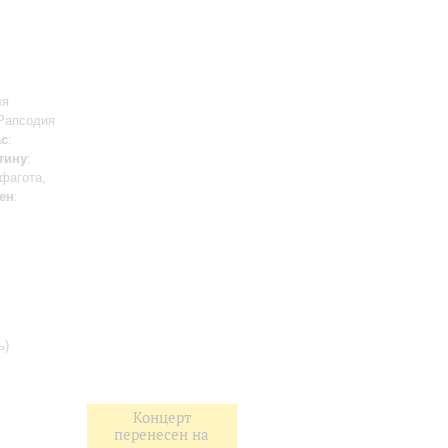
ля
 Рапсодия
ас
:
тину
:
фагота,
ен
:
ь)
Концерт
перенесен на