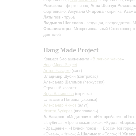
Ремезова
- фортепиано;
Анна Шевчук-Роскошн
фортепиано;
Амулана Очирова
- скрипка;
Азама
Латыпов
- труба
Людмила Шепелева
- ведущая, председатель 
Организаторы:
Межрегиональный Союз концерт
деятелей
Hang Made Project
Концерт 6-го абонемента «
В легком жанре
»
Hang Made Project
Антон Назарко
(ханг)
Владимир Шубин
(контрабас)
Александр Шалимов
(перкуссия)
Струнный квартет
Вера Васильева
(скрипка)
Елизавета Петрова
(скрипка)
Александр Чижов
(альт)
Никита Зубарев
(виолончель)
А. Назарко
: «Медитация», «Нет проблем», «Патт
«Глубина», «Тропическая река», «Курд», «Берёзк
«Вращение», «Ночной поезд», «Босса-Нов’город»
«Океан», «Нино»;
А.Шалимов
: «Соло»;
Н.Живко