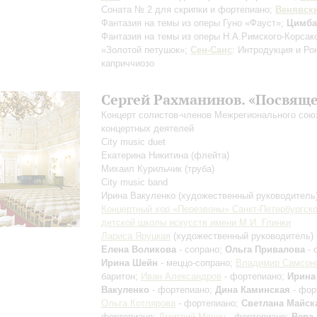
Соната № 2 для скрипки и фортепиано;
Венявск
Фантазия на темы из оперы Гуно «Фауст»;
Цимба
Фантазия на темы из оперы Н.А.Римского-Корсак
«Золотой петушок»;
Сен-Санс
: Интродукция и Ро
каприччиозо
Сергей Рахманинов. «Посвящ
Концерт солистов-членов Межрегионального сою
концертных деятелей
City music duet
Екатерина Никитина
(флейта)
Михаил Курильчик
(труба)
City music band
Ирина Вакуленко
(художественный руководитель
Концертный хор «Перезвоны» Санкт-Петербургск
детской школы искусств имени М.И. Глинки
Лариса Яруцкая
(художественный руководитель)
Елена Воликова
- сопрано;
Ольга Привалова
- 
Ирина Шейн
- меццо-сопрано;
Владимир Самсон
баритон;
Иван Александров
- фортепиано;
Ирина
Вакуленко
- фортепиано;
Дина Каминская
- фор
Ольга Котлярова
- фортепиано;
Светлана Майск
фортепиано;
Дмитрий Мячин
- фортепиано;
Вера