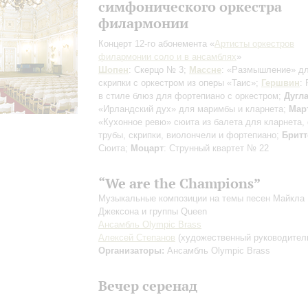
симфонического оркестра
филармонии
Концерт 12-го абонемента «
Артисты оркестров
филармонии соло и в ансамблях
»
Шопен
: Скерцо № 3;
Массне
: «Размышление» д
скрипки с оркестром из оперы «Таис»;
Гершвин
:
в стиле блюз для фортепиано с оркестром;
Дугл
«Ирландский дух» для маримбы и кларнета;
Мар
«Кухонное ревю» сюита из балета для кларнета, 
трубы, скрипки, виолончели и фортепиано;
Бритт
Сюита;
Моцарт
: Струнный квартет № 22
“We are the Champions”
Музыкальные композиции на темы песен Майкла
Джексона и группы Queen
Ансамбль Olympic Brass
Алексей Степанов
(художественный руководител
Организаторы:
Ансамбль Olympic Brass
Вечер серенад