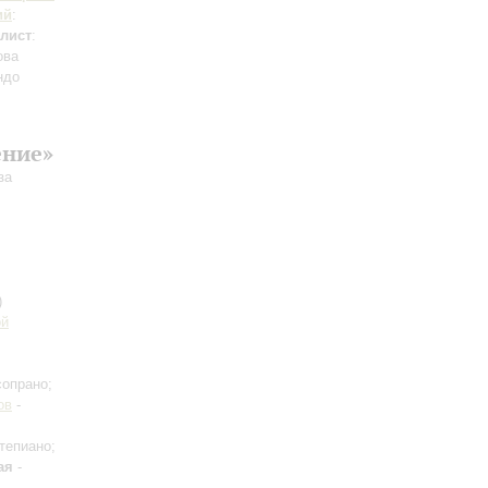
ий
:
лист
:
ова
ндо
ение»
за
)
ой
сопрано;
ов
-
тепиано;
ая
-