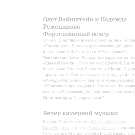
Олег Вайнштейн и Надежда
Реженинова
Фортепианный вечер
Глинка
: Блестящий дивертисмент на темы из оп
«Сомнамбула» Беллини
(переложение для двух
фортепиано О.Вайнштейна и Н.Режениновой)
;
Чайковский–Пабст
: Концертный парафраз на те
«Евгений Онегин»;
Рахманинов
: Сюита № 2 для
фортепиано
Романс и Тарантелла
;
Шварц
: Сцена
тарантелла из балета «Накануне» для двух форт
«Мелодии белой ночи», сюита из музыки к кино
100-летию со дня рождения)
;
Гаврилин
: Избранн
из цикла «Зарисовки» для фортепиано в четыре 
Организаторы:
"Enterpriserusart"
Вечер камерной музыки
Концерт 2-го абонемента «
Musica dа сamera
»
Петр Федотов
- скрипка;
Елена Серова
- фортепи
Григ
: Соната № 3 для скрипки и фортепиано;
Пр