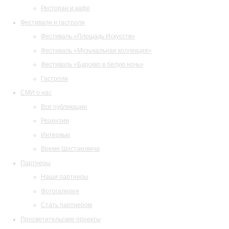
Ресторан и кафе
Фестивали и гастроли
Фестиваль «Площадь Искусств»
Фестиваль «Музыкальная коллекция»
Фестиваль «Барокко в белую ночь»
Гастроли
СМИ о нас
Все публикации
Рецензии
Интервью
Время Шостаковича
Партнеры
Наши партнеры
Фотогалерея
Стать партнером
Просветительские проекты