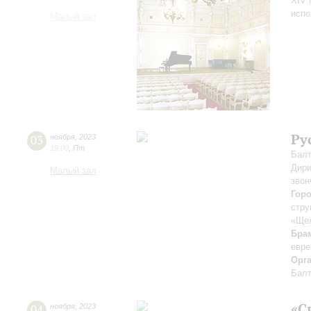
XIV 
испо
Малый зал
Ру
03
ноября
,
2023
19:00
,
Пт
Балт
Дири
Малый зал
звон
Гор
стру
«Ще
Бра
евре
Орг
Балт
«С
04
ноября
,
2023