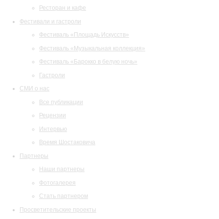
Ресторан и кафе
Фестивали и гастроли
Фестиваль «Площадь Искусств»
Фестиваль «Музыкальная коллекция»
Фестиваль «Барокко в белую ночь»
Гастроли
СМИ о нас
Все публикации
Рецензии
Интервью
Время Шостаковича
Партнеры
Наши партнеры
Фотогалерея
Стать партнером
Просветительские проекты