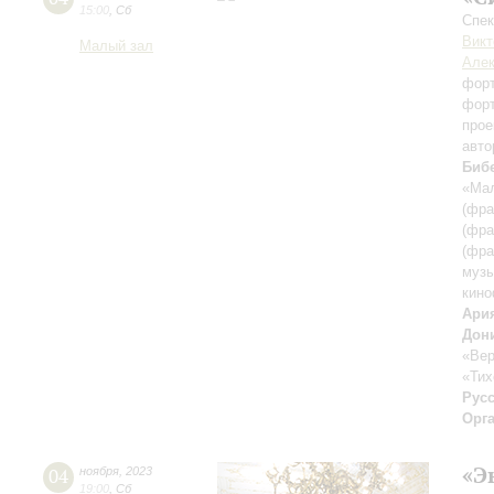
15:00
,
Сб
Спек
Викт
Малый зал
Алек
форт
форт
прое
авто
Биб
«Мал
(фра
(фра
(фра
музы
кино
Ария
Дони
«Вер
«Тих
Русс
Орг
«Э
04
ноября
,
2023
19:00
,
Сб