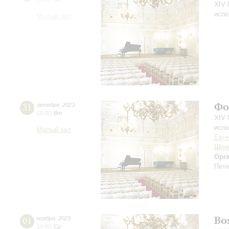
XIV 
испо
Малый зал
Фо
31
октября
,
2023
19:00
,
Вт
XIV 
испо
Малый зал
Евге
Шоп
Орг
Пете
Bo
01
ноября
,
2023
19:00
,
Ср