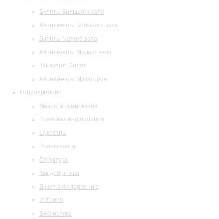
Билеты Большого зала
Абонементы Большого зала
Билеты Малого зала
Абонементы Малого зала
Как купить билет
Абонементы Музитория
О филармонии
Маэстро Темирканов
Правовая информация
Оркестры
Планы залов
Структура
Как добраться
Визит в филармонию
История
Библиотека