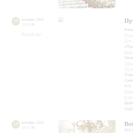
Пу
29
октября
,
2023
15:00
,
Вс
Конц
Малый зал
Музы
Для 
«Пуш
Екат
Нат
Тать
Люд
Учащ
Санк
Н.А.
Мари
Елен
фор
Чай
Во
29
октября
,
2023
19:00
,
Вс
XIV 