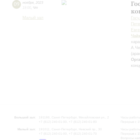
Го
09
ноября
,
2023
19:00
,
Чт
ко
Малый зал
Госу
Пете
Евге
Чай
хара
А.Че
(ара
Орг
конц
Большой зал:
191186, Санкт-Петербург, Михайловская ул., 2
Часы работы
+7 (812) 240-01-00, +7 (812) 240-01-80
Перерыв с 1
Малый зал:
191011, Санкт-Петербург, Невский пр., 30
Часы работы
+7 (812) 240-01-00, +7 (812) 240-01-70
Перерыв с 1
Вопросы на