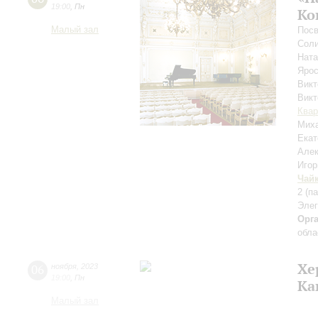
19:00
,
Пн
Ко
Малый зал
Посв
Соли
Нат
Ярос
Викт
Вик
Квар
Мих
Екат
Але
Иго
Чай
2
(п
Элег
Орг
обла
Хе
06
ноября
,
2023
19:00
,
Пн
Ка
Малый зал