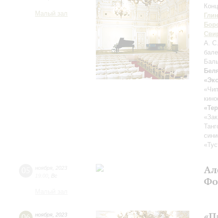
Конц
Малый зал
Гли
Бор
Сви
А. С
бале
Бал
Бел
«Эк
«Чи
кин
«Тер
«Зак
Танг
сини
«Тус
Ал
05
ноября
,
2023
19:00
,
Вс
Фо
Малый зал
«П
06
ноября
,
2023