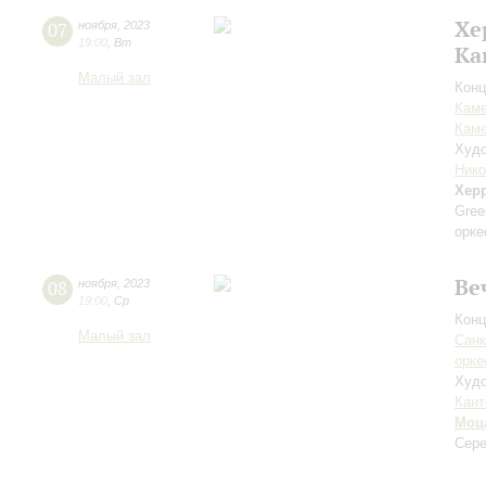
Хе
07
ноября
,
2023
19:00
,
Вт
Ка
Малый зал
Конц
Каме
Каме
Худо
Ник
Хер
Gre
орке
Ве
08
ноября
,
2023
19:00
,
Ср
Конц
Малый зал
Санк
орке
Худо
Кант
Моц
Сер