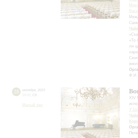
Мих
Васи
Межд
Санк
Чай
«Ска
«То 
ли ц
хара
Сюит
виол
Орг
Ф.И.
Во
28
октября
,
2023
19:00
,
Сб
XIV 
испо
Малый зал
У Ц
Чай
Кор
Орг
Пете