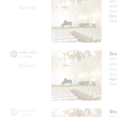
XIV 
испо
Малый зал
Бет
Орг
Пете
Во
02
ноября
,
2023
19:00
,
Чт
XIV 
испо
Малый зал
Мари
Мет
Орг
Пете
Фо
02
ноября
,
2023
19:00
,
Чт