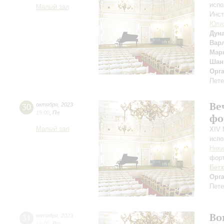
испо
Малый зал
Инст
Юли
Дун
Вар
Мар
Шан
Орг
Пете
Ве
30
октября
,
2023
19:00
,
Пн
фо
Малый зал
XIV 
испо
Ники
фор
Бет
Орг
Пете
Во
31
октября
,
2023
19:00
,
Вт