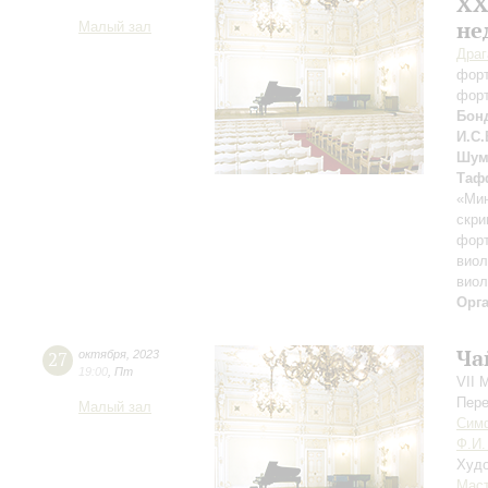
XХ
не
Малый зал
Драг
фор
фор
Бон
И.С.
Шум
Таф
«Ми
скри
форт
виол
виол
Орг
Ча
27
октября
,
2023
19:00
,
Пт
VII 
Пере
Малый зал
Симф
Ф.И.
Худо
Мас