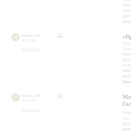
Фра
скри
для 
конц
«В
10
января
,
2024
19:00
,
Ср
Каме
Алек
Малый зал
руко
Вив
и ст
мин
форт
Орг
Ма
11
января
,
2024
19:00
,
Чт
Га
Малый зал
Конц
пос
Шуб
маж