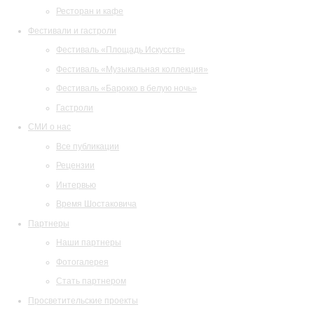
Ресторан и кафе
Фестивали и гастроли
Фестиваль «Площадь Искусств»
Фестиваль «Музыкальная коллекция»
Фестиваль «Барокко в белую ночь»
Гастроли
СМИ о нас
Все публикации
Рецензии
Интервью
Время Шостаковича
Партнеры
Наши партнеры
Фотогалерея
Стать партнером
Просветительские проекты