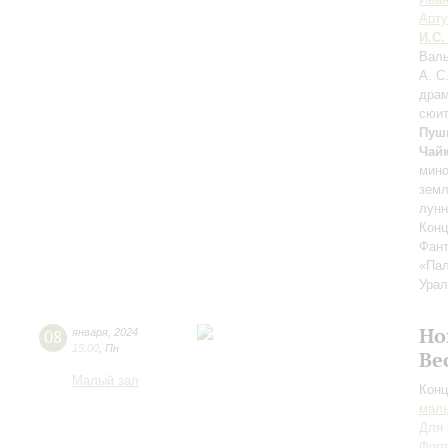
Арт
И.С.
Валь
А. С
драм
сюи
Пуш
Чай
мин
земл
лунн
Конц
Фант
«Па
Урал
Но
08
января
,
2024
15:00
,
Пн
Ве
Малый зал
Конц
маль
Для 
Форт