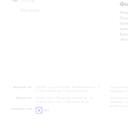
19:00
,
Ср
Фо
Малый зал
Конц
Фра
бал
музы
Конц
«Риг
Большой зал:
191186, Санкт-Петербург, Михайловская ул., 2
Часы работы
+7 (812) 240-01-00, +7 (812) 240-01-80
Перерыв с 1
Малый зал:
191011, Санкт-Петербург, Невский пр., 30
Часы работы
+7 (812) 240-01-00, +7 (812) 240-01-70
Перерыв с 1
Вопросы на
Напишите нам:
MAX