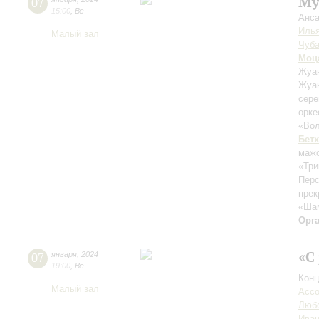
Му
07
15:00
,
Вс
Анса
Илья
Малый зал
Чуба
Моц
Жуан
Жуан
сер
орк
«Вол
Бет
маж
«Три
Перс
прек
«Шам
Орг
«С
07
января
,
2024
19:00
,
Вс
Конц
Малый зал
Acco
Любо
Иван