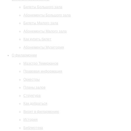
Билеты Большого зала
Абонементы Большого зала
Билеты Малого зала
Абонементы Малого зала
Как купить билет
Абонементы Музитория
О филармонии
Маэстро Темирканов
Правовая информация
Оркестры
Планы залов
Структура
Как добраться
Визит в филармонию
История
Библиотека