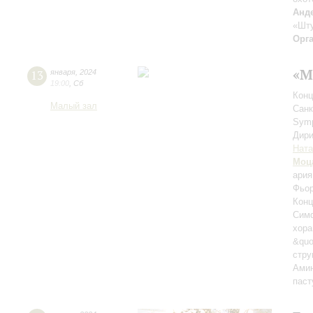
Анд
«Шту
Орг
«М
13
января
,
2024
19:00
,
Сб
Конц
Малый зал
Санк
Sym
Дири
Ната
Моц
ария
Фьор
Конц
Симф
хора
&quo
стру
Амин
паст