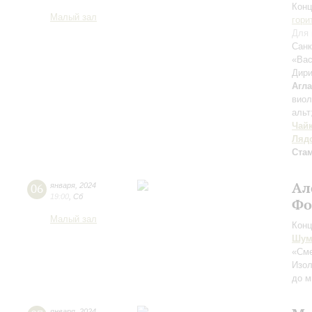
Конц
Малый зал
гори
Для 
Санк
«Вас
Дири
Агл
вио
альт
Чай
Ляд
Ста
Ал
06
января
,
2024
19:00
,
Сб
Фо
Малый зал
Конц
Шум
«Сме
Изо
до м
января
,
2024