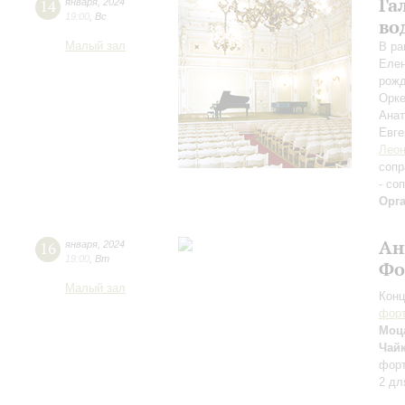
Га
14
января
,
2024
19:00
,
Вс
во
Малый зал
В ра
Елен
рожд
Орке
Ана
Евге
Леон
сопр
- со
Орг
Ан
16
января
,
2024
19:00
,
Вт
Фо
Малый зал
Конц
форт
Моца
Чай
фор
2 дл