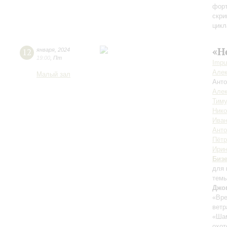
фор
скри
цикл
«Н
12
января
,
2024
19:00
,
Пт
Impu
Алек
Малый зал
Анто
Алек
Тиму
Ник
Иван
Анто
Пётр
Ирин
Биз
для 
тем
Джо
«Вре
ветр
«Шам
охот