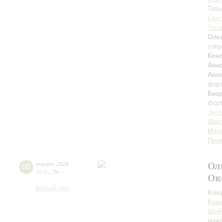
Тать
Свет
Тигр
Ольг
сопр
Кон
Ана
Анн
фор
Бац
фор
Энт
Шос
Мус
Про
Ол
08
января
,
2024
19:00
,
Пн
Ок
Малый зал
Конц
Кор
Шуб
маж