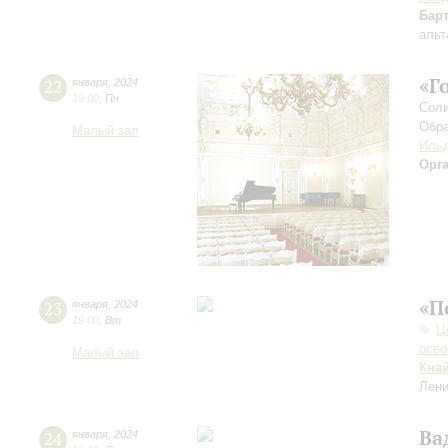
Бар
альт
«Г
22
января
,
2024
19:00
,
Пн
Соли
Обра
Малый зал
Ильд
Орг
«П
23
января
,
2024
19:00
,
Вт
Ц
осво
Малый зал
Кна
Лени
Ва
24
января
,
2024