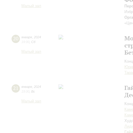
Малый зал
Пер
Изб
Орг
«Цен
Мо
20
января
,
2024
19:00
,
Сб
ст
Бе
Малый зал
Конц
Юри
Тара
Га
21
января
,
2024
19:00
,
Вс
Де
Малый зал
Конц
Каме
Каме
Худо
Лиди
Гай