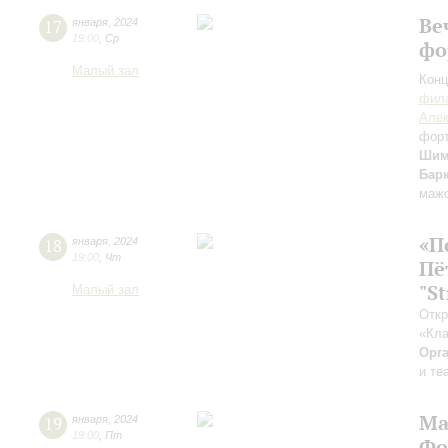
Ве
17
января
,
2024
19:00
,
Ср
фо
Малый зал
Конц
фила
Алек
фор
Шим
Бар
мажо
«П
18
января
,
2024
19:00
,
Чт
Пё
"S
Малый зал
Откр
«Кла
Орг
и те
Ма
19
января
,
2024
19:00
,
Пт
Фо