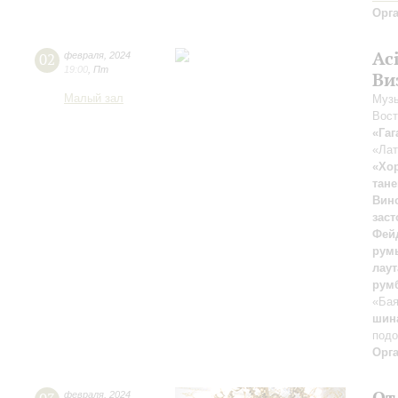
Орг
Ac
02
февраля
,
2024
19:00
,
Пт
Ви
Малый зал
Музы
Вост
«Гаг
«Лат
«Хо
тане
Вин
зас
Фей
рум
лаут
румб
«Ба
шина
подо
Орг
От
февраля
,
2024