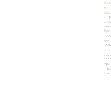
Влад
дири
Алек
сопр
вио
тено
Бри
песе
для 
колы
форт
воде
слов
Ария
"The
Грей