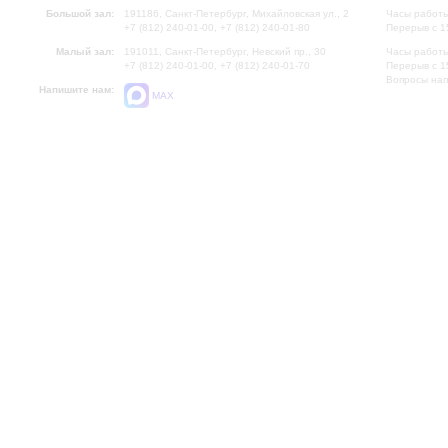
Большой зал:
191186, Санкт-Петербург, Михайловская ул., 2
Часы работы
+7 (812) 240-01-00, +7 (812) 240-01-80
Перерыв с 1
Малый зал:
191011, Санкт-Петербург, Невский пр., 30
Часы работы
+7 (812) 240-01-00, +7 (812) 240-01-70
Перерыв с 1
Вопросы на
Напишите нам:
MAX