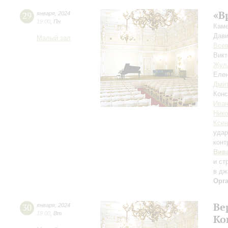
«В
29
января
,
2024
19:00
,
Пн
Каме
Дави
Малый зал
Всев
Викт
Жул
Елен
Дмит
Конс
Иван
Ник
Ксен
уда
конт
Вив
и ст
в дж
Орг
Ве
30
января
,
2024
19:00
,
Вт
Ко