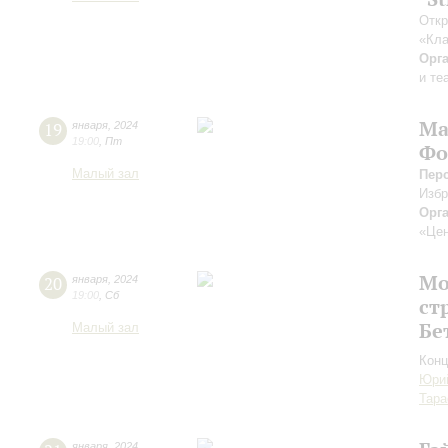
Откр
«Кла
Орг
и те
Ма
19
января
,
2024
19:00
,
Пт
Фо
Малый зал
Пер
Изб
Орг
«Цен
Мо
20
января
,
2024
19:00
,
Сб
ст
Бе
Малый зал
Конц
Юри
Тара
января
,
2024