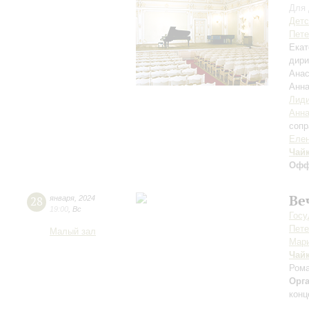
Для 
Детс
Пете
Екат
дири
Анас
Анна
Лиди
Анна
сопр
Елен
Чай
Офф
Ве
28
января
,
2024
19:00
,
Вс
Госу
Пете
Малый зал
Мари
Чай
Ром
Орг
конц