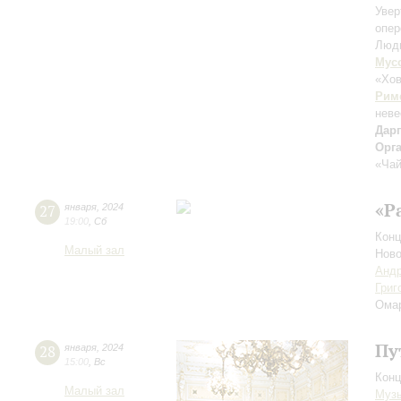
Увер
опер
Люд
Мус
«Хо
Рим
неве
Дар
Орг
«Чай
«Р
27
января
,
2024
19:00
,
Сб
Конц
Малый зал
Ново
Андр
Григ
Ома
Пу
28
января
,
2024
15:00
,
Вс
Конц
Малый зал
Музы