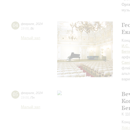
Орг
музы
Ге
04
февраля
,
2024
19:00
,
Вс
Ек
Малый зал
Конц
И.С.
Бет
арф
Сан
фле
альт
вари
Ве
05
февраля
,
2024
19:00
,
Пн
Ко
Бе
Малый зал
К 11
Конц
Хор 