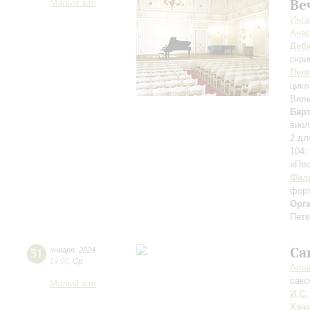
Ве
Малый зал
Инга
Анас
Деб
скри
Пул
цикл
Виль
Бар
виол
2 дл
104;
«Пе
Фал
фор
Орг
Пете
Са
31
января
,
2024
19:00
,
Ср
Алек
сак
Малый зал
И.С.
Хач