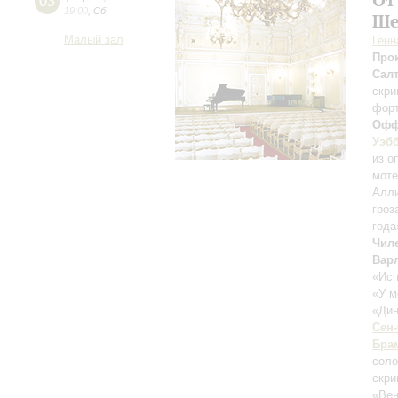
03
19:00
,
Сб
Ше
Малый зал
Генн
Про
Салт
скри
фор
Офф
Уэб
из о
моте
Алли
гроз
года
Чил
Вар
«Исп
«У м
«Ди
Сен
Бра
соло
скри
«Вен