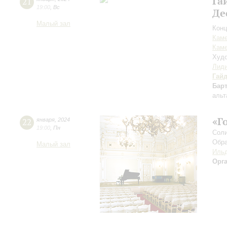
Га
21
19:00
,
Вс
Де
Малый зал
Конц
Каме
Каме
Худо
Лиди
Гай
Бар
альт
«Г
22
января
,
2024
19:00
,
Пн
Соли
Обра
Малый зал
Ильд
Орг