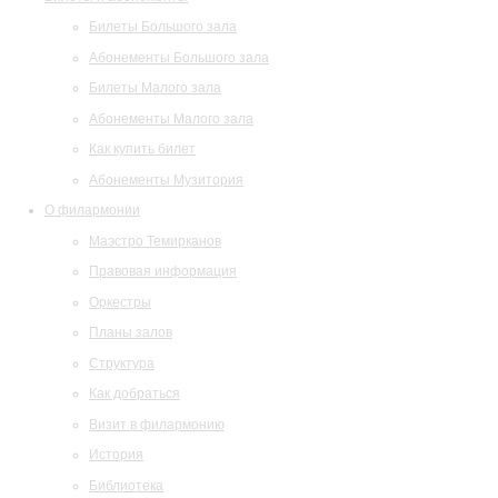
Билеты Большого зала
Абонементы Большого зала
Билеты Малого зала
Абонементы Малого зала
Как купить билет
Абонементы Музитория
О филармонии
Маэстро Темирканов
Правовая информация
Оркестры
Планы залов
Структура
Как добраться
Визит в филармонию
История
Библиотека