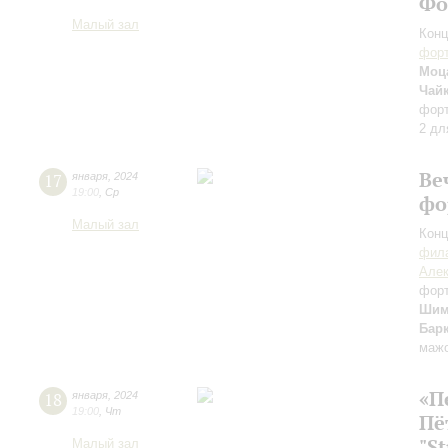
Фо
Малый зал
Конц
форт
Моца
Чай
фор
2 дл
Ве
17
января
,
2024
19:00
,
Ср
фо
Малый зал
Конц
фила
Алек
фор
Шим
Бар
мажо
«П
18
января
,
2024
19:00
,
Чт
Пё
"S
Малый зал