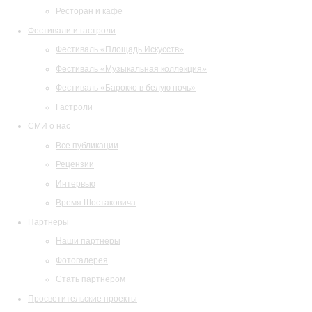
Ресторан и кафе
Фестивали и гастроли
Фестиваль «Площадь Искусств»
Фестиваль «Музыкальная коллекция»
Фестиваль «Барокко в белую ночь»
Гастроли
СМИ о нас
Все публикации
Рецензии
Интервью
Время Шостаковича
Партнеры
Наши партнеры
Фотогалерея
Стать партнером
Просветительские проекты