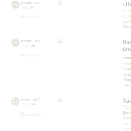
«П
23
января
,
2024
19:00
,
Вт
Ц
осво
Малый зал
Кна
Лени
Ва
24
января
,
2024
19:00
,
Ср
Фо
Малый зал
Конц
Фра
бал
музы
Конц
«Риг
Ув
26
января
,
2024
19:00
,
Пт
Губе
Дири
Малый зал
Мен
орке
Рос