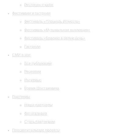
Ресторан и кафе
Фестивали и гастроли
Фестиваль «Площадь Искусств»
Фестиваль «Музыкальная коллекция»
Фестиваль «Барокко в белую ночь»
Гастроли
СМИ о нас
Все публикации
Рецензии
Интервью
Время Шостаковича
Партнеры
Наши партнеры
Фотогалерея
Стать партнером
Просветительские проекты