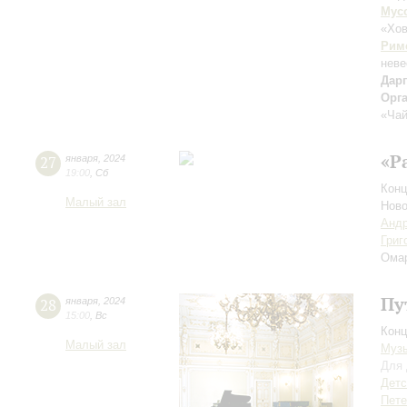
Мус
«Хо
Рим
неве
Дар
Орг
«Чай
«Р
27
января
,
2024
19:00
,
Сб
Конц
Малый зал
Ново
Андр
Григ
Ома
Пу
28
января
,
2024
15:00
,
Вс
Конц
Малый зал
Музы
Для 
Детс
Пете