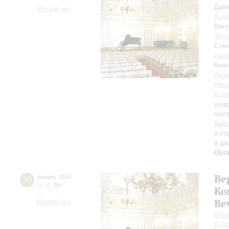
Дави
Малый зал
Всев
Викт
Жул
Елен
Дмит
Конс
Иван
Ник
Ксен
уда
конт
Вив
и ст
в дж
Орг
Ве
30
января
,
2024
19:00
,
Вт
Ко
Ве
Малый зал
Инга
Анас