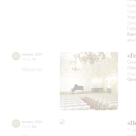
Каме
Каме
Худо
Лиди
Гай
Бар
альт
«Г
22
января
,
2024
19:00
,
Пн
Соли
Обра
Малый зал
Ильд
Орг
«П
23
января
,
2024
19:00
,
Вт
Ц
осво