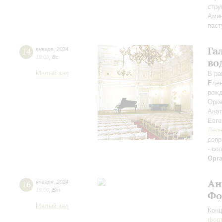
стру
Амин
паст
Га
14
января
,
2024
19:00
,
Вс
во
Малый зал
В ра
Елен
рожд
Орке
Ана
Евге
Леон
сопр
- со
Орг
Ан
16
января
,
2024
19:00
,
Вт
Фо
Малый зал
Конц
форт