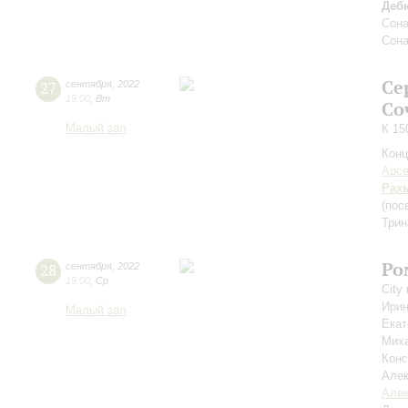
Деб
Сона
Сона
Се
27
сентября
,
2022
19:00
,
Вт
Со
Малый зал
К 15
Конц
Арсе
Рах
(пос
Трин
Ро
28
сентября
,
2022
19:00
,
Ср
City
Ири
Малый зал
Екат
Мих
Конс
Але
Алек