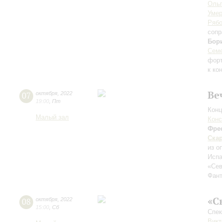
Ольг
Уме
Рябо
сопр
Бор
Семе
фор
к ко
Ве
07
октября
,
2022
19:00
,
Пт
Конц
Малый зал
Конс
Фре
Ска
из о
Испа
«Сев
Фант
«С
08
октября
,
2022
15:00
,
Сб
Спек
Викт