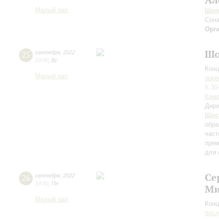
Малый зал
Шоп
Сона
Орг
Шо
25
сентября
,
2022
19:00
,
Вс
Конц
Малый зал
орке
К 30
Каме
Дири
Шос
обра
част
прем
для 
Се
26
сентября
,
2022
19:00
,
Пн
Ми
Малый зал
Конц
пос