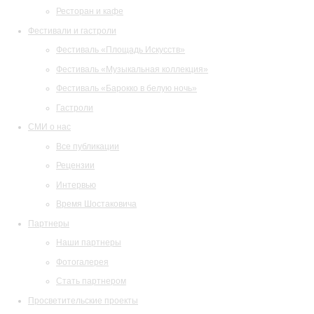
Ресторан и кафе
Фестивали и гастроли
Фестиваль «Площадь Искусств»
Фестиваль «Музыкальная коллекция»
Фестиваль «Барокко в белую ночь»
Гастроли
СМИ о нас
Все публикации
Рецензии
Интервью
Время Шостаковича
Партнеры
Наши партнеры
Фотогалерея
Стать партнером
Просветительские проекты