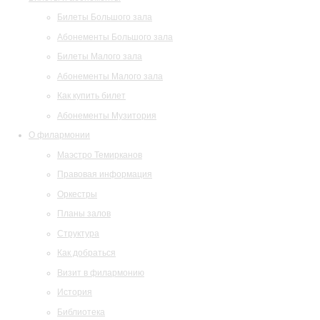
Билеты Большого зала
Абонементы Большого зала
Билеты Малого зала
Абонементы Малого зала
Как купить билет
Абонементы Музитория
О филармонии
Маэстро Темирканов
Правовая информация
Оркестры
Планы залов
Структура
Как добраться
Визит в филармонию
История
Библиотека