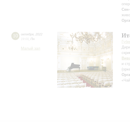
опер
Сен
живо
Орг
Ит
10
октября
,
2022
19:00
,
Пн
Губе
Дири
Малый зал
скри
Вив
и ст
(орк
Орг
«Чай