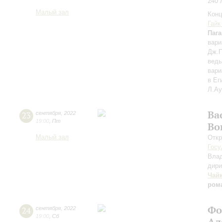
240 
Малый зал
Конц
Гайк
Паг
вари
Дж.П
ведь
вари
в Ег
Л.Ау
Ва
23
сентября
,
2022
19:00
,
Пт
Во
Малый зал
Откр
Госу
Вла
дири
Чай
ром
Фо
24
сентября
,
2022
19:00
,
Сб
Ал