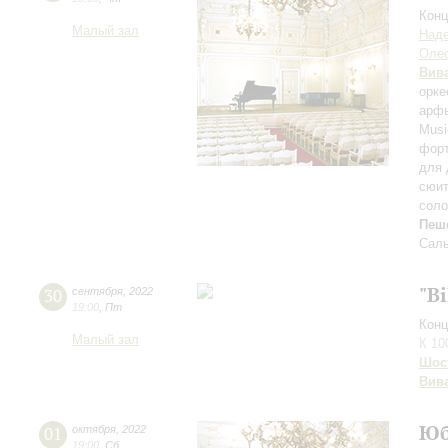
Конц
Малый зал
Наде
Олес
Вив
орке
арфы
Musi
форт
для 
сюи
сол
Пеш
Саль
"B
30
сентября
,
2022
19:00
,
Пт
Конц
Малый зал
К 10
Шос
Вив
Юб
01
октября
,
2022
19:00
,
Сб