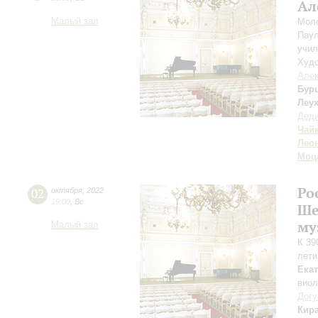
Ал
Малый зал
Моло
Паул
учил
Худо
Алек
Бур
Леу
Дед
Чай
Лео
Моц
Ро
02
октября
,
2022
19:00
,
Вс
Ше
му
Малый зал
К 39
лети
Ека
вио
Дог
Кир