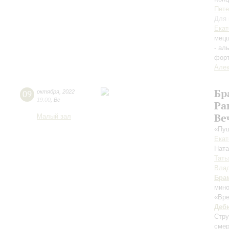
Пете
Для 
Екат
мецц
- ал
фор
Алек
Бр
09
октября
,
2022
19:00
,
Вс
Ра
Ве
Малый зал
«Пуш
Екат
Нат
Тать
Влад
Бра
мин
«Вре
Деб
Стру
смер