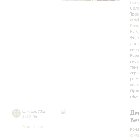
Поп
Сол
Тро
фле
Рах
№ 5
Форт
для 
виол
Ксе
инст
тане
скри
ре м
част
Орг
(Яку
Дм
03
октября
,
2022
19:00
,
Пн
Ве
Малый зал
Конц
фила