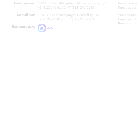
Большой зал:
191186, Санкт-Петербург, Михайловская ул., 2
Часы работы
+7 (812) 240-01-00, +7 (812) 240-01-80
Перерыв с 1
Малый зал:
191011, Санкт-Петербург, Невский пр., 30
Часы работы
+7 (812) 240-01-00, +7 (812) 240-01-70
Перерыв с 1
Вопросы на
Напишите нам:
MAX