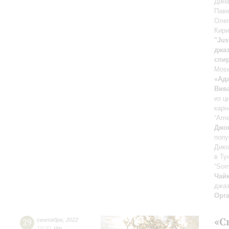
Дин
Пав
Оле
Кири
"Jus
джа
спир
Mose
«Ад
Вив
из ц
карн
“Ame
Джо
попу
Дико
в Ту
“Som
Чай
джаз
Орг
«С
29
сентября
,
2022
19:00
,
Чт