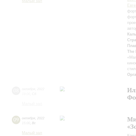
Малый зал
Евге
форт
форт
прое
авто
Кал
Стр
Плав
The 
«Мал
кино
стил
Орг
Ил
08
октября
,
2022
19:00
,
Сб
Фо
Малый зал
Ми
09
октября
,
2022
15:00
,
Вс
«З
Малый зал
Конц