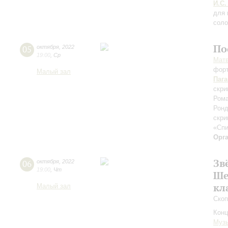
И.С.
для 
соло
По
05
октября
,
2022
19:00
,
Ср
Мат
фор
Малый зал
Паг
скри
Рома
Ронд
скри
«Сп
Орг
Зв
06
октября
,
2022
19:00
,
Чт
Ше
кл
Малый зал
Скоп
Конц
Музы