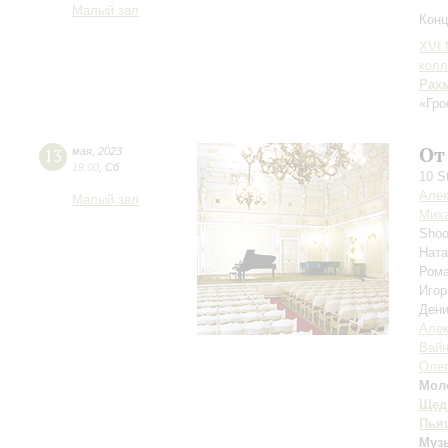
Малый зал
Конц
XVI
колл
Рах
«Гро
От
13
мая
,
2023
19:00
,
Сб
10 S
Алек
Малый зал
Мих
Shoo
Нат
Ром
Игор
Ден
Алек
Вай
Олег
Мол
Щед
Пья
Музы