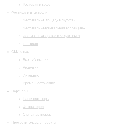
Ресторан и кафе
Фестивали и гастроли
Фестиваль «Площадь Искусств»
Фестиваль «Музыкальная коллекция»
Фестиваль «Барокко в белую ночь»
Гастроли
СМИ о нас
Все публикации
Рецензии
Интервью
Время Шостаковича
Партнеры
Наши партнеры
Фотогалерея
Стать партнером
Просветительские проекты