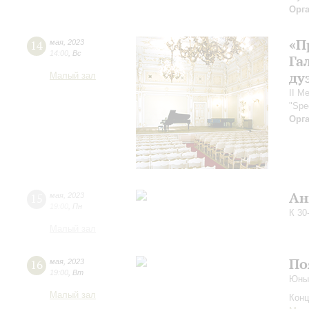
Орг
«П
14
мая
,
2023
14:00
,
Вс
Га
ду
Малый зал
II М
"Spe
Орг
Ан
15
мая
,
2023
19:00
,
Пн
К 30
Малый зал
По
16
мая
,
2023
19:00
,
Вт
Юные
Малый зал
Конц