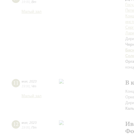
19:00
,
Вт
Госу
Пете
Малый зал
Конц
инст
Серг
Лари
Дири
Чер
Бас
Сол
Орг
конц
В 
11
мая
,
2023
19:00
,
Чт
Конц
Малый зал
Орке
Дири
Кал
Ив
12
мая
,
2023
19:00
,
Пт
Фо