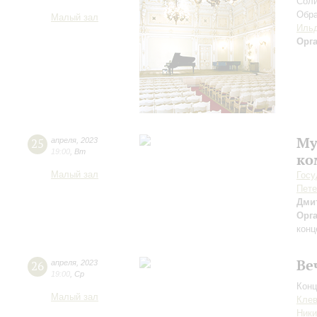
Соли
Обра
Малый зал
Ильд
Орг
Му
25
апреля
,
2023
19:00
,
Вт
ко
Малый зал
Госу
Пете
Дми
Орг
конц
Ве
26
апреля
,
2023
19:00
,
Ср
Конц
Малый зал
Клев
Ник