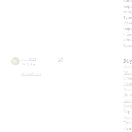
Кав
Сер
молд
Тур
Эль
нар
«Кюр
«Чо
Орг
Му
01
мая
,
2023
19:00
,
Пн
Анса
"Mar
Малый зал
Стан
Кар
Алек
Дмит
Иван
Тихо
Серг
Лиди
Еле
Конс