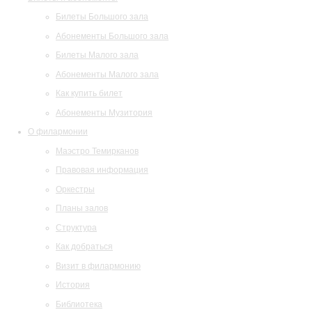
Билеты Большого зала
Абонементы Большого зала
Билеты Малого зала
Абонементы Малого зала
Как купить билет
Абонементы Музитория
О филармонии
Маэстро Темирканов
Правовая информация
Оркестры
Планы залов
Структура
Как добраться
Визит в филармонию
История
Библиотека