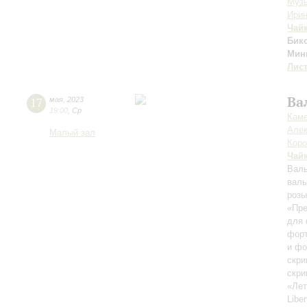
Музы
Ири
Чай
Бик
Мин
Лис
Ва
17
мая
,
2023
19:00
,
Ср
Каме
Алек
Малый зал
Кор
Чай
Валь
вал
роз
«Пре
для 
фор
и фо
скри
скри
«Лет
Libe