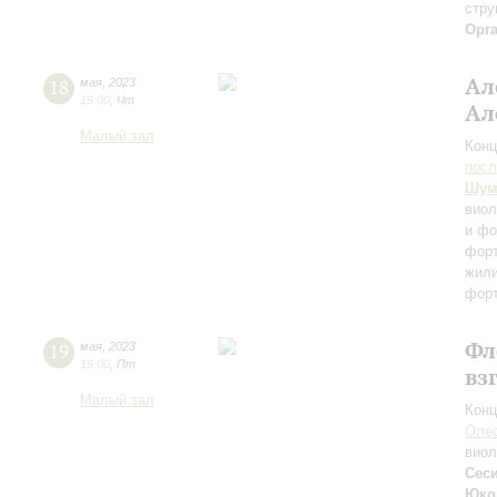
стру
Орг
Ал
18
мая
,
2023
19:00
,
Чт
Ал
Малый зал
Конц
пос
Шум
виол
и фо
фор
жил
фор
Фл
19
мая
,
2023
19:00
,
Пт
вз
Малый зал
Конц
Олес
вио
Сес
Юко