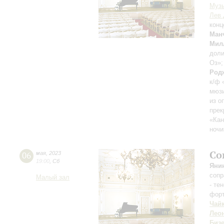
Музы
Лев 
конц
Ман
Мил
дол
Оз»
Род
к/ф 
мюзи
из о
прек
«Ка
ночи
Со
06
мая
,
2023
19:00
,
Сб
Яни
сопр
Малый зал
- те
фор
Чай
Лео
Биз