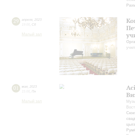
Рах
Ко
29
апреля
,
2023
19:00
,
Сб
Пе
уч
Малый зал
Орг
учил
Ac
01
мая
,
2023
15:00
,
Пн
Ви
Малый зал
Музы
Вост
Сюи
сва
цыг
Рум