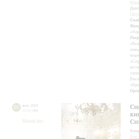
Мари
Дми
Пётр
Сна
Фри
«Хор
Лег
«Выс
нев
мор
«Сл
мсти
свои
Васи
«Бри
Орг
Сц
05
мая
,
2023
19:00
,
Пт
ки
Сп
Малый зал
Конц
Хор 