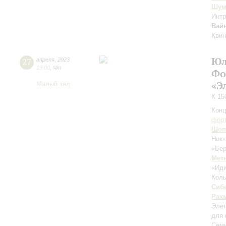
Шум
Интр
Вай
Квин
Юл
27
апреля
,
2023
19:00
,
Чт
Фо
«Э
Малый зал
К 15
Конц
форт
Шоп
Нокт
«Бер
Мет
«Иди
Колы
Сиб
Рах
Элег
для 
Семи