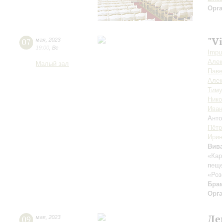
Орг
"V
07
мая
,
2023
19:00
,
Вс
Impu
Алек
Малый зал
Пав
Алек
Тиму
Ник
Иван
Анто
Пётр
Ирин
Вив
«Ка
пеще
«Роз
Бра
Орг
Де
09
мая
,
2023