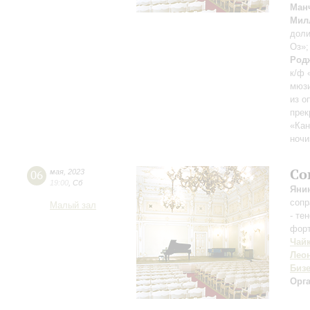
Ман
Мил
дол
Оз»
Род
к/ф 
мюзи
из о
прек
«Ка
ночи
Со
06
мая
,
2023
19:00
,
Сб
Яни
сопр
Малый зал
- те
фор
Чай
Лео
Биз
Орг