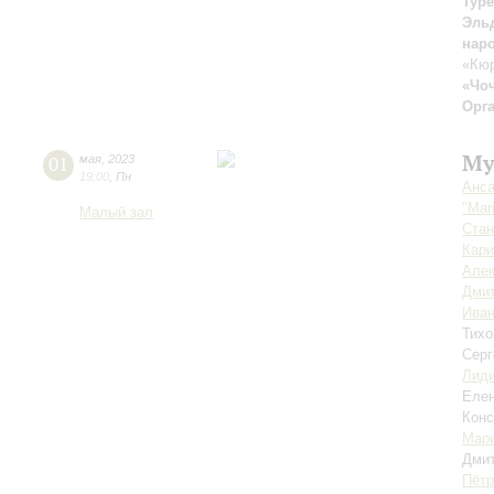
Тур
Эль
нар
«Кюр
«Чо
Орг
Му
01
мая
,
2023
19:00
,
Пн
Анса
"Mar
Малый зал
Стан
Кар
Алек
Дмит
Иван
Тихо
Серг
Лиди
Еле
Конс
Мари
Дми
Пётр