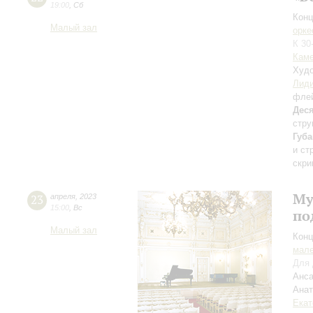
19:00
,
Сб
Конц
Малый зал
орке
К 30
Каме
Худо
Лиди
фле
Дес
стру
Губ
и ст
скри
Му
23
апреля
,
2023
15:00
,
Вс
по
Малый зал
Конц
мале
Для 
Анса
Ана
Екат