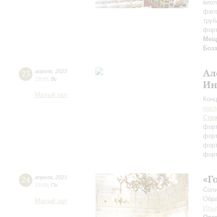
виол
фаг
труб
фор
Мещ
Бозз
Ал
23
апреля
,
2023
19:00
,
Вс
Ин
Малый зал
Конц
пос
Стр
фор
фор
фор
фор
«Г
24
апреля
,
2023
19:00
,
Пн
Соли
Обра
Малый зал
Ильд