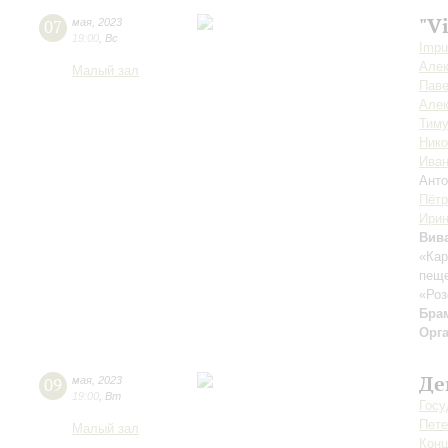
"V
07
мая
,
2023
19:00
,
Вс
Impu
Алек
Малый зал
Пав
Алек
Тиму
Ник
Иван
Анто
Пётр
Ирин
Вив
«Ка
пеще
«Роз
Бра
Орг
Де
09
мая
,
2023
19:00
,
Вт
Госу
Пете
Малый зал
Конц