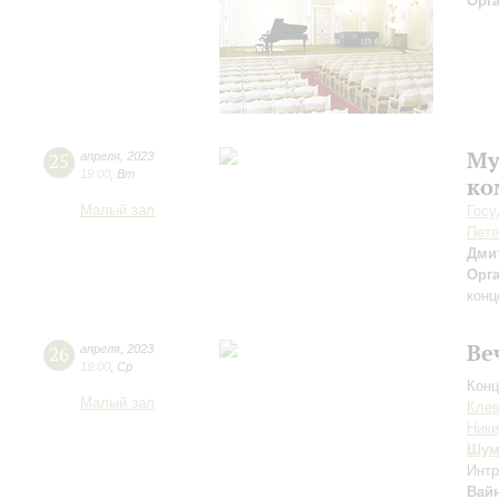
Орг
Му
25
апреля
,
2023
19:00
,
Вт
ко
Малый зал
Госу
Пете
Дми
Орг
конц
Ве
26
апреля
,
2023
19:00
,
Ср
Конц
Малый зал
Клев
Ник
Шум
Интр
Вай