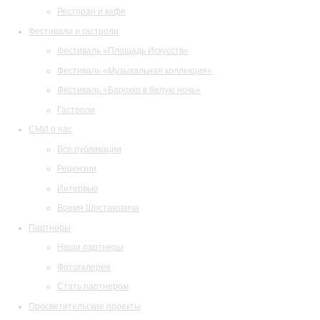
Ресторан и кафе
Фестивали и гастроли
Фестиваль «Площадь Искусств»
Фестиваль «Музыкальная коллекция»
Фестиваль «Барокко в белую ночь»
Гастроли
СМИ о нас
Все публикации
Рецензии
Интервью
Время Шостаковича
Партнеры
Наши партнеры
Фотогалерея
Стать партнером
Просветительские проекты