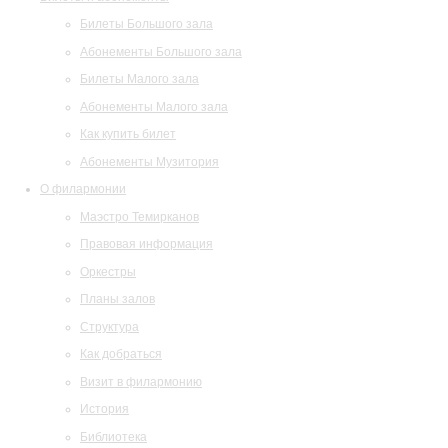
Билеты Большого зала
Абонементы Большого зала
Билеты Малого зала
Абонементы Малого зала
Как купить билет
Абонементы Музитория
О филармонии
Маэстро Темирканов
Правовая информация
Оркестры
Планы залов
Структура
Как добраться
Визит в филармонию
История
Библиотека