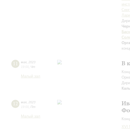
инст
Серг
Лари
Дири
Чер
Бас
Сол
Орг
конц
В 
11
мая
,
2023
19:00
,
Чт
Конц
Малый зал
Орке
Дири
Кал
Ив
12
мая
,
2023
19:00
,
Пт
Фо
Малый зал
Конц
XVI