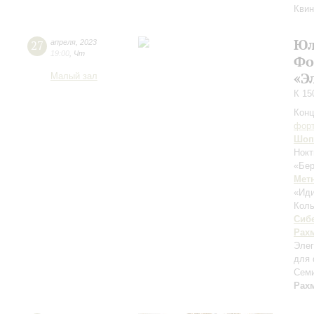
Квин
Юл
27
апреля
,
2023
19:00
,
Чт
Фо
«Э
Малый зал
К 15
Конц
форт
Шоп
Нокт
«Бер
Мет
«Иди
Колы
Сиб
Рах
Элег
для 
Семи
Рах