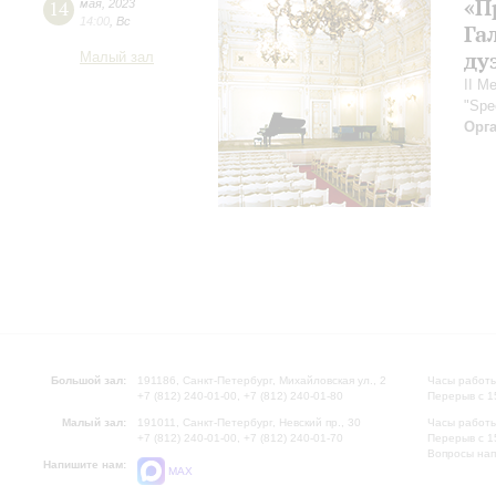
«П
14
мая
,
2023
14:00
,
Вс
Га
ду
Малый зал
II М
"Spe
Орг
Большой зал:
191186, Санкт-Петербург, Михайловская ул., 2
Часы работы
+7 (812) 240-01-00, +7 (812) 240-01-80
Перерыв с 1
Малый зал:
191011, Санкт-Петербург, Невский пр., 30
Часы работы
+7 (812) 240-01-00, +7 (812) 240-01-70
Перерыв с 1
Вопросы на
Напишите нам:
MAX