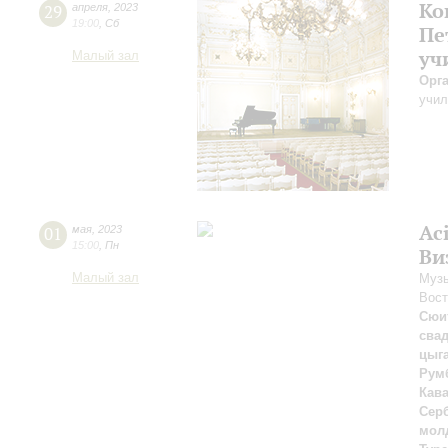
Ко
29
апреля
,
2023
19:00
,
Сб
Пе
уч
Малый зал
Орг
учил
Ac
01
мая
,
2023
15:00
,
Пн
Ви
Малый зал
Музы
Вост
Сюи
сва
цыг
Рум
Кав
Сер
молд