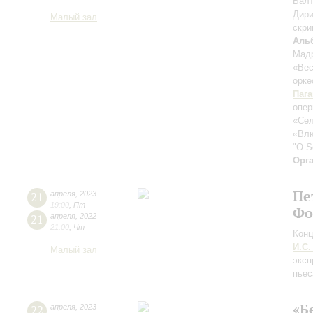
Балт
Дири
Малый зал
скри
Аль
Мадр
«Вес
орке
Паг
опер
«Сел
«Влю
"O S
Орг
Пе
21
апреля
,
2023
19:00
,
Пт
Фо
21
апреля
,
2022
21:00
,
Чт
Конц
И.С.
Малый зал
эксп
пьес
«Б
22
апреля
,
2023