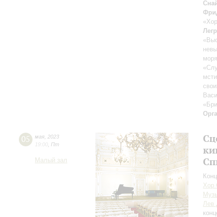
Сна
Фри
«Хор
Лег
«Выс
нев
мор
«Сл
мсти
свои
Васи
«Бри
Орг
Сц
05
мая
,
2023
19:00
,
Пт
ки
Сп
Малый зал
Конц
Хор 
Музы
Лев 
конц