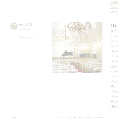
колл
Рах
«Гро
От
13
мая
,
2023
19:00
,
Сб
10 S
Алек
Малый зал
Мих
Shoo
Нат
Ром
Игор
Ден
Алек
Вай
Олег
Мол
Щед
Пья
Музы
Орг