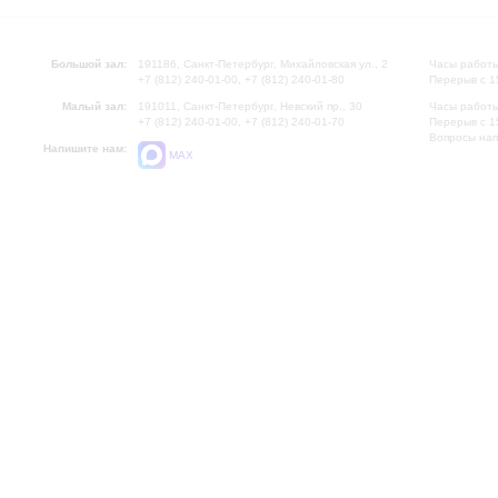
Большой зал:
191186, Санкт-Петербург, Михайловская ул., 2
Часы работы
+7 (812) 240-01-00, +7 (812) 240-01-80
Перерыв с 1
Малый зал:
191011, Санкт-Петербург, Невский пр., 30
Часы работы
+7 (812) 240-01-00, +7 (812) 240-01-70
Перерыв с 1
Вопросы на
Напишите нам:
MAX