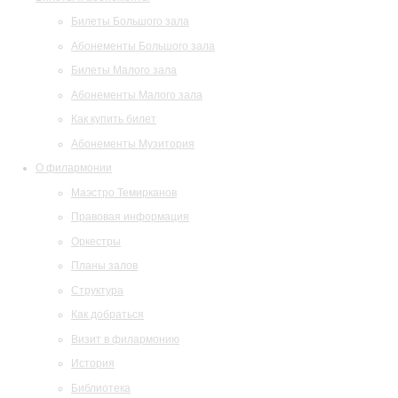
Билеты Большого зала
Абонементы Большого зала
Билеты Малого зала
Абонементы Малого зала
Как купить билет
Абонементы Музитория
О филармонии
Маэстро Темирканов
Правовая информация
Оркестры
Планы залов
Структура
Как добраться
Визит в филармонию
История
Библиотека