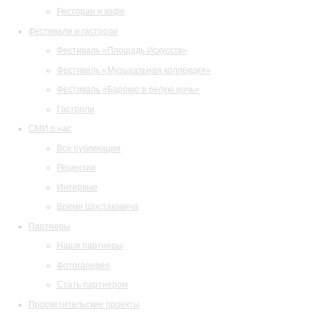
Ресторан и кафе
Фестивали и гастроли
Фестиваль «Площадь Искусств»
Фестиваль «Музыкальная коллекция»
Фестиваль «Барокко в белую ночь»
Гастроли
СМИ о нас
Все публикации
Рецензии
Интервью
Время Шостаковича
Партнеры
Наши партнеры
Фотогалерея
Стать партнером
Просветительские проекты