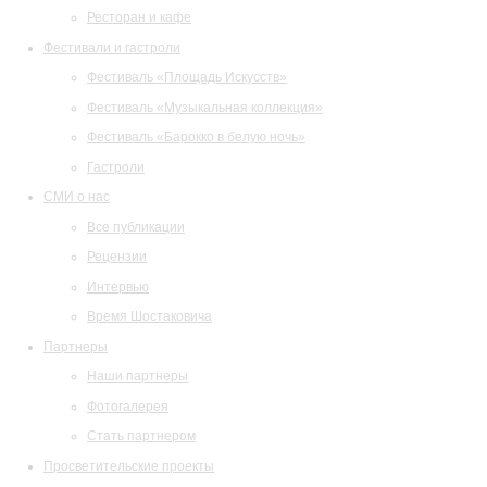
Ресторан и кафе
Фестивали и гастроли
Фестиваль «Площадь Искусств»
Фестиваль «Музыкальная коллекция»
Фестиваль «Барокко в белую ночь»
Гастроли
СМИ о нас
Все публикации
Рецензии
Интервью
Время Шостаковича
Партнеры
Наши партнеры
Фотогалерея
Стать партнером
Просветительские проекты