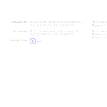
Большой зал:
191186, Санкт-Петербург, Михайловская ул., 2
Часы работы
+7 (812) 240-01-00, +7 (812) 240-01-80
Перерыв с 1
Малый зал:
191011, Санкт-Петербург, Невский пр., 30
Часы работы
+7 (812) 240-01-00, +7 (812) 240-01-70
Перерыв с 1
Вопросы на
Напишите нам:
MAX