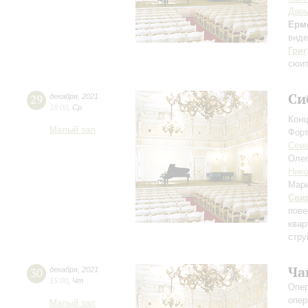
Дарь
Ерм
виде
Григ
сюит
Си
29
декабря
,
2021
19:00
,
Ср
Конц
Малый зал
Форт
Сем
Оле
Нико
Мар
Сви
пове
квар
стру
Ча
30
декабря
,
2021
15:00
,
Чт
Опер
опер
Малый зал