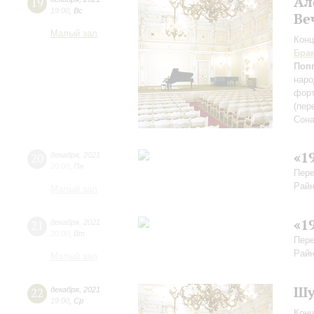
Ал
19
19:00
,
Вс
Ве
Малый зал
Конц
Бра
Поп
нар
форт
(пер
Сона
«1
20
декабря
,
2021
20:00
,
Пн
Пере
Райн
Малый зал
«1
21
декабря
,
2021
20:00
,
Вт
Пере
Райн
Малый зал
Шу
22
декабря
,
2021
19:00
,
Ср
Конц