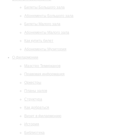
Билеты Большого зала
Абонементы Большого зала
Билеты Малого зала
Абонементы Малого зала
Как купить билет
Абонементы Музитория
О филармонии
Маэстро Темирканов
Правовая информация
Оркестры
Планы залов
Структура
Как добраться
Визит в филармонию
История
Библиотека