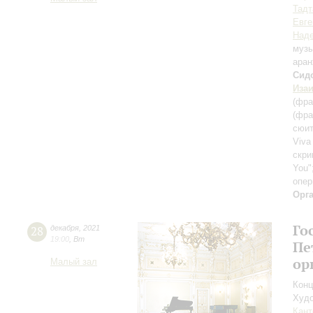
Тадт
Евге
Наде
музы
ара
Сид
Иза
(фра
(фра
сюи
Viva
скри
You"
опер
Орг
Го
28
декабря
,
2021
19:00
,
Вт
Пе
ор
Малый зал
Конц
Худо
Кант