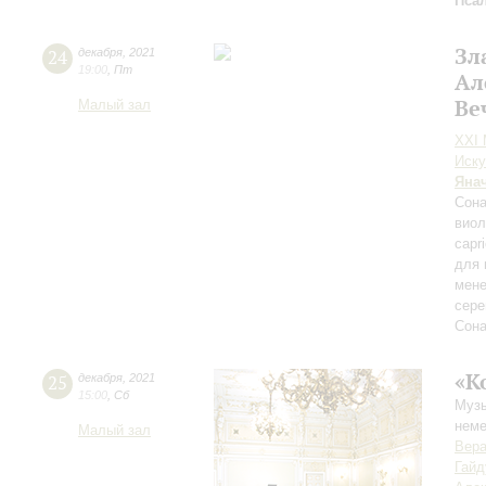
Пса
Зл
24
декабря
,
2021
19:00
,
Пт
Ал
Ве
Малый зал
XXI
Иску
Яна
Сона
виол
capr
для 
мене
сере
Сона
«К
25
декабря
,
2021
15:00
,
Сб
Музы
неме
Малый зал
Вер
Гайд