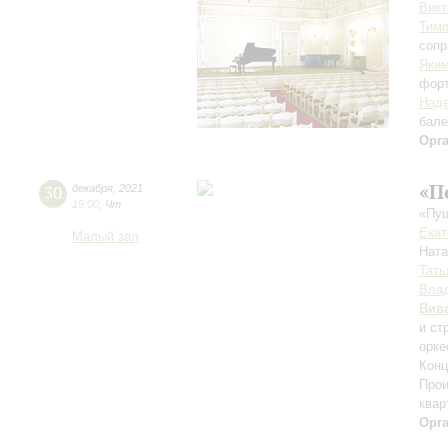
Викт
Тим
сопр
Яки
фор
Наде
бале
Орг
«П
30
декабря
,
2021
19:00
,
Чт
«Пуш
Екат
Малый зал
Нат
Тать
Влад
Вив
и ст
орке
Конц
Прои
квар
Орг