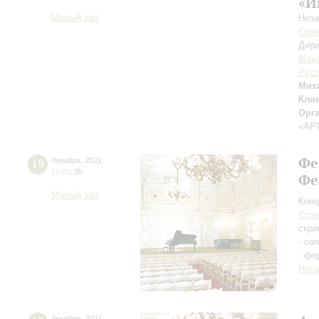
«И
Малый зал
Нез
Орке
Дири
Мак
Русл
Мих
Кли
Орг
«АР
Фе
19
декабря
,
2021
15:00
,
Вс
Фе
Малый зал
Конц
Ста
скри
- со
- фо
Ната
декабря
,
2021