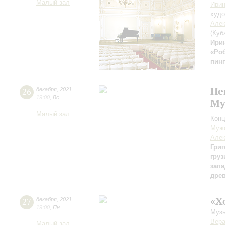
Малый зал
Ирин
худо
Алек
(Куб
Ири
«Ро
пин
Пе
26
декабря
,
2021
19:00
,
Вс
Му
Малый зал
Конц
Мужс
Алек
Григ
груз
зап
дре
«Х
27
декабря
,
2021
19:00
,
Пн
Музы
Вер
Малый зал