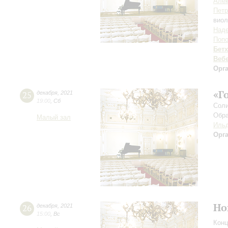
Алек
Петр
виол
Наде
Поп
Бет
Веб
Орг
«Г
25
декабря
,
2021
19:00
,
Сб
Соли
Обра
Малый зал
Ильд
Орг
Но
26
декабря
,
2021
15:00
,
Вс
Конц