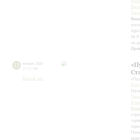
Андр
Вит
Люд
Вив
конт
figl
№ 8 
на д
Орг
«П
13
января
,
2022
19:00
,
Чт
Ст
Малый зал
«Пуш
Екат
Нат
Тать
Влад
Кор
стру
скри
пере
Поль
квар