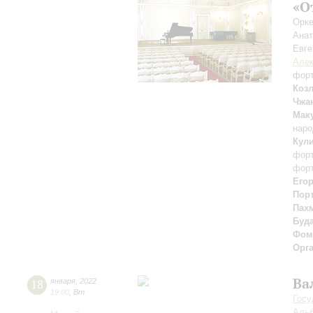
«О
Орке
Ана
Евге
Алек
фор
Коз
Чжа
Мак
наро
Кул
фор
фор
Его
Пор
Пах
Буд
Фом
Орг
Ва
18
января
,
2022
19:00
,
Вт
Госу
Альб