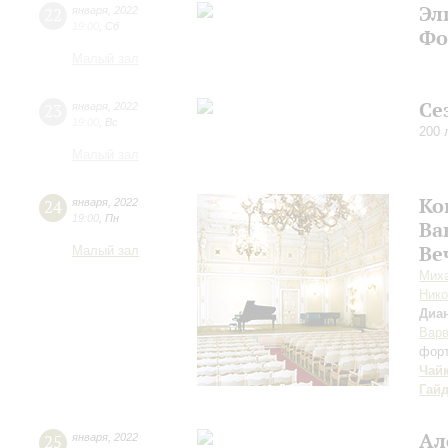
Эл
22
января
,
2022
19:00
,
Сб
Фо
Малый зал
Се
23
января
,
2022
19:00
,
Вс
200 
Малый зал
Ко
24
января
,
2022
19:00
,
Пн
Ва
Ве
Малый зал
Миха
Нико
Диа
Варв
фор
Чай
Гай
Ал
25
января
,
2022