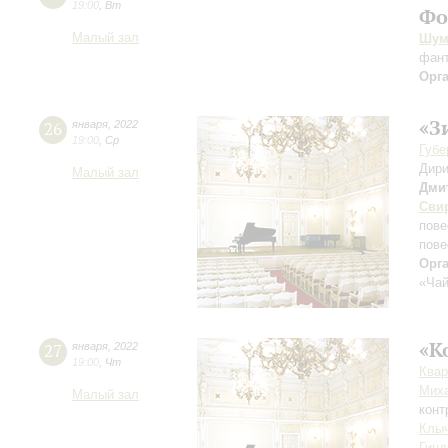
19:00
,
Вт
Фо
Малый зал
Шум
фан
Орг
«З
26
января
,
2022
19:00
,
Ср
Губе
Дири
Малый зал
Дми
Сви
пове
пове
Орг
«Чай
«К
27
января
,
2022
19:00
,
Чт
Квар
Мих
Малый зал
конт
Клы
Гинд