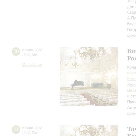
Танц
для 
Ске
А.Пу
Бел
Ген
орке
Ви
20
января
,
2022
19:00
,
Чт
Ро
Малый зал
Конц
вре
Каме
Худо
Вив
и ст
Пуч
Амад
орке
То
21
января
,
2022
19:00
,
Пт