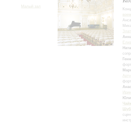
Ко
Малый зал
Конц
вре
Анса
Мих
Злат
Анн
Елиз
Нат
сопр
Ген
фор
Мар
Арту
фор
Ана
Ири
Юли
Чай
Шуб
сцен
инст