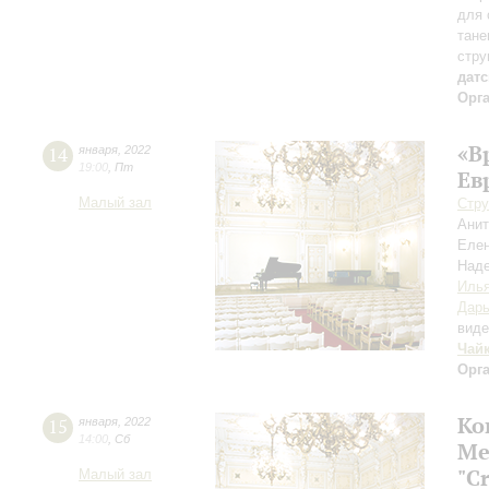
для 
тане
стру
дат
Орг
«В
14
января
,
2022
19:00
,
Пт
Ев
Малый зал
Стру
Ани
Елен
Над
Иль
Дарь
вид
Чай
Орг
Ко
15
января
,
2022
14:00
,
Сб
Ме
"C
Малый зал