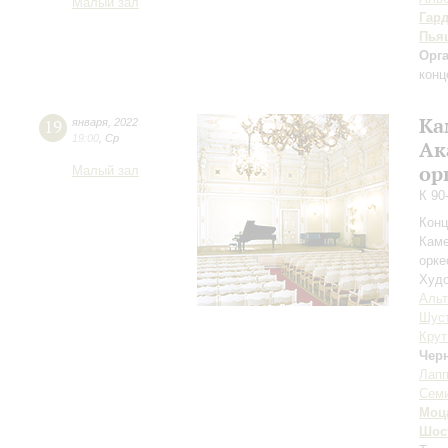
Малый зал
Гар
Пья
Орг
конц
Ка
19
января
,
2022
19:00
,
Ср
Ак
ор
Малый зал
К 90
Конц
Каме
орке
Худо
Аль
Шус
Крут
Чер
Лап
Сем
Моц
Шос