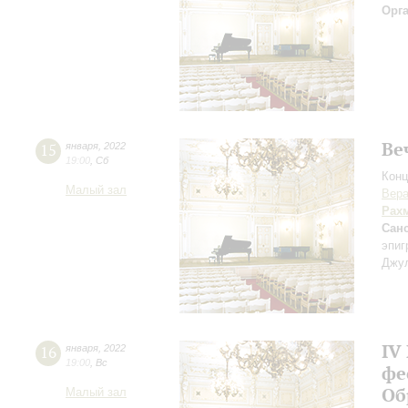
Орг
Ве
15
января
,
2022
19:00
,
Сб
Конц
Малый зал
Вера
Рах
Сан
эпи
Джул
IV
16
января
,
2022
19:00
,
Вс
фе
Об
Малый зал