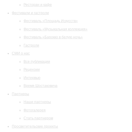
Ресторан и кафе
Фестивали и гастроли
Фестиваль «Площадь Искусств»
Фестиваль «Музыкальная коллекция»
Фестиваль «Барокко в белую ночь»
Гастроли
СМИ о нас
Все публикации
Рецензии
Интервью
Время Шостаковича
Партнеры
Наши партнеры
Фотогалерея
Стать партнером
Просветительские проекты