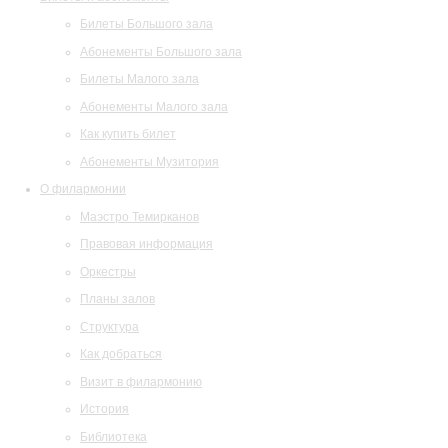
Билеты Большого зала
Абонементы Большого зала
Билеты Малого зала
Абонементы Малого зала
Как купить билет
Абонементы Музитория
О филармонии
Маэстро Темирканов
Правовая информация
Оркестры
Планы залов
Структура
Как добраться
Визит в филармонию
История
Библиотека