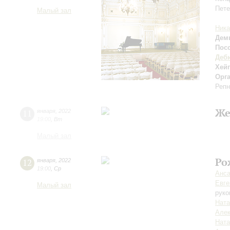
Пете
Малый зал
Ника
Дем
Пос
Деб
Хей
Орг
Репн
Же
11
января
,
2022
19:00
,
Вт
Малый зал
Ро
12
января
,
2022
19:00
,
Ср
Анса
Евге
Малый зал
руко
Ната
Алек
Ната