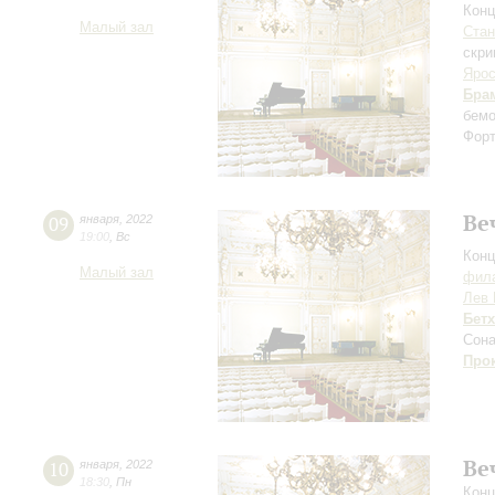
Конц
Малый зал
Ста
скри
Ярос
Бра
бемо
Форт
Ве
09
января
,
2022
19:00
,
Вс
Конц
Малый зал
фила
Лев 
Бет
Сона
Про
Ве
10
января
,
2022
18:30
,
Пн
Конц