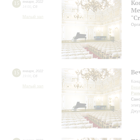
Ко
15
января
,
2022
14:00
,
Сб
Ме
"C
Малый зал
Орг
Ве
15
января
,
2022
19:00
,
Сб
Конц
Малый зал
Вера
Рах
Сан
эпи
Джул