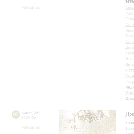
ин
Малый зал
Анса
"Mar
Стан
Алек
Иван
Тиму
Алек
Дмит
Кар
Мак
Вив
и ст
Гуно
пеще
Инди
Мон
Орг
Дж
05
января
,
2022
19:00
,
Ср
Конц
Малый зал
Трио