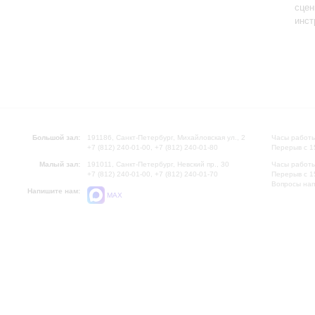
сцен
инст
Большой зал:
191186, Санкт-Петербург, Михайловская ул., 2
Часы работы
+7 (812) 240-01-00, +7 (812) 240-01-80
Перерыв с 1
Малый зал:
191011, Санкт-Петербург, Невский пр., 30
Часы работы
+7 (812) 240-01-00, +7 (812) 240-01-70
Перерыв с 1
Вопросы на
Напишите нам:
MAX