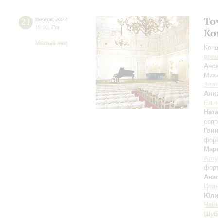
То
21
января
,
2022
19:00
,
Пт
Ко
Малый зал
Конц
вре
Анса
Мих
Злат
Анн
Елиз
Нат
сопр
Ген
фор
Мар
Арту
фор
Ана
Ири
Юли
Чай
Шуб