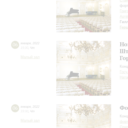
Стан
форт
Григ
Арт
Гил
Гер
Но
06
января
,
2022
15:00
,
Чт
Шт
Го
Малый зал
Конц
Госу
Ната
Фо
06
января
,
2022
19:00
,
Чт
Конц
Малый зал
форт
Оле