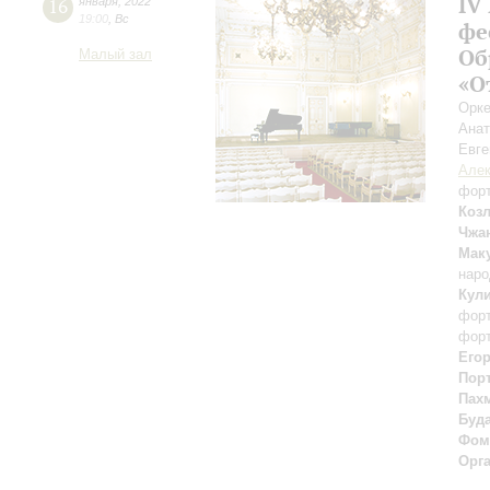
IV
16
января
,
2022
19:00
,
Вс
фе
Об
Малый зал
«О
Орке
Ана
Евге
Алек
фор
Коз
Чжа
Мак
наро
Кул
фор
фор
Его
Пор
Пах
Буд
Фом
Орг