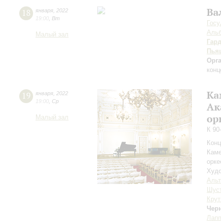
Ва
18
января
,
2022
19:00
,
Вт
Госу
Альб
Малый зал
Гар
Пья
Орг
конц
Ка
19
января
,
2022
19:00
,
Ср
Ак
ор
Малый зал
К 90
Конц
Каме
орке
Худо
Аль
Шус
Крут
Чер
Лап