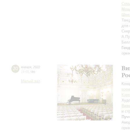
Сем
Моц
Шос
Танц
для 
Ске
А.Пу
Бел
Ген
орке
Ви
20
января
,
2022
19:00
,
Чт
Ро
Малый зал
Конц
вре
Каме
Худо
Вив
и ст
Пуч
Амад
орке