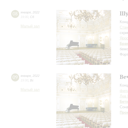
Шу
08
января
,
2022
19:00
,
Сб
Конц
Малый зал
Ста
скри
Ярос
Бра
бемо
Форт
Ве
09
января
,
2022
19:00
,
Вс
Конц
Малый зал
фила
Лев 
Бет
Сона
Про