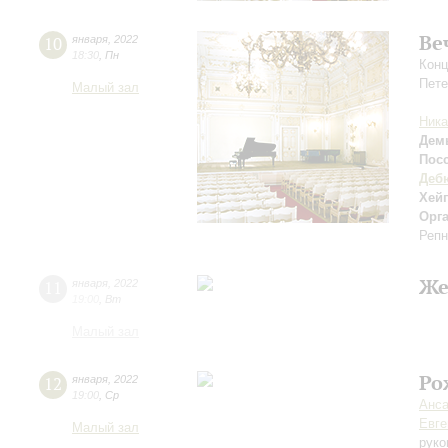
Ве
10
января
,
2022
18:30
,
Пн
Конц
Пете
Малый зал
Ника
Дем
Пос
Деб
Хей
Орг
Репн
Же
11
января
,
2022
19:00
,
Вт
Малый зал
Ро
12
января
,
2022
19:00
,
Ср
Анса
Евге
Малый зал
руко