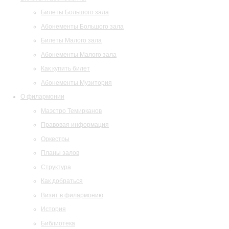
Билеты Большого зала
Абонементы Большого зала
Билеты Малого зала
Абонементы Малого зала
Как купить билет
Абонементы Музитория
О филармонии
Маэстро Темирканов
Правовая информация
Оркестры
Планы залов
Структура
Как добраться
Визит в филармонию
История
Библиотека