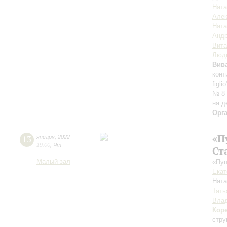
Ната
Алек
Ната
Андр
Вит
Люд
Вив
конт
figl
№ 8 
на д
Орг
«П
13
января
,
2022
19:00
,
Чт
Ст
Малый зал
«Пуш
Екат
Нат
Тать
Влад
Кор
стру