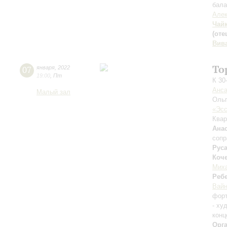
бала
Алек
Чай
(оте
Вив
То
07
января
,
2022
19:00
,
Пт
К 30
Анса
Малый зал
Оль
«Эсс
Квар
Ана
сопр
Рус
Коч
Мих
Реб
Вай
фор
- ху
конц
Орг