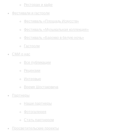
Ресторан и кафе
Фестивали и гастроли
Фестиваль «Площадь Искусств»
Фестиваль «Музыкальная коллекция»
Фестиваль «Барокко в белую ночь»
Гастроли
СМИ о нас
Все публикации
Рецензии
Интервью
Время Шостаковича
Партнеры
Наши партнеры
Фотогалерея
Стать партнером
Просветительские проекты