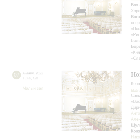
Бах 
Хора
Вагн
опер
«По
«Риг
Боль
Бор
«Кня
«Сла
Но
07
января
,
2022
15:00
,
Пт
Конц
Малый зал
созд
Санк
«Вас
Дири
Анто
Алек
Щул
Кож
Нико