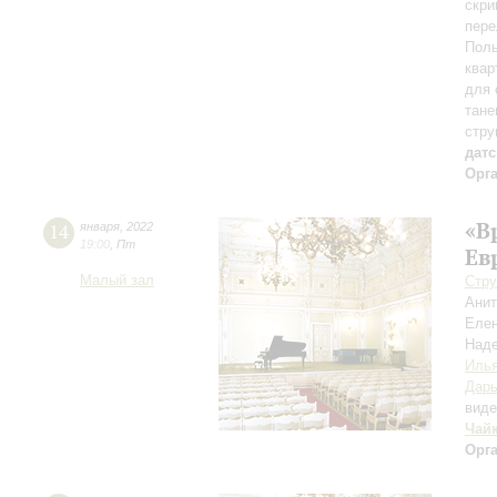
скри
пере
Поль
квар
для 
тане
стру
дат
Орг
«В
14
января
,
2022
19:00
,
Пт
Ев
Малый зал
Стру
Ани
Елен
Над
Иль
Дарь
вид
Чай
Орг