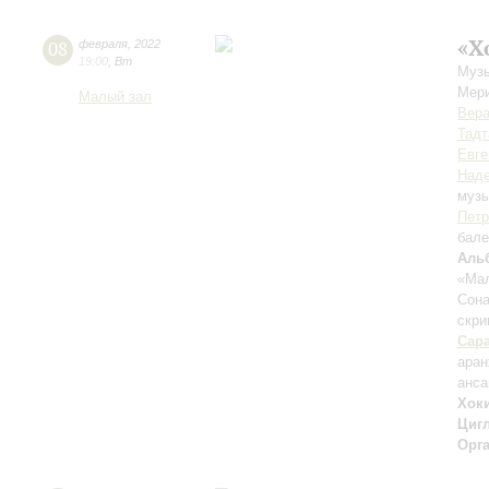
«Х
08
февраля
,
2022
19:00
,
Вт
Музы
Мер
Малый зал
Вер
Тадт
Евге
Наде
музы
Петр
бале
Аль
«Мал
Сона
скри
Сара
аран
анс
Хок
Циг
Орг