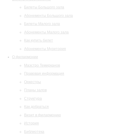
Билеты Большого зала
Абонементы Большого зала
Билеты Малого зала
Абонементы Малого зала
Как купить билет
Абонементы Музитория
О филармонии
Маэстро Темирканов
Правовая информация
Оркестры
Планы залов
Структура
Как добраться
Визит в филармонию
История
Библиотека