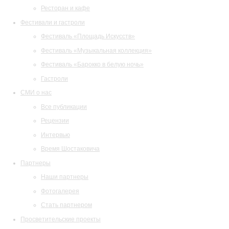
Ресторан и кафе
Фестивали и гастроли
Фестиваль «Площадь Искусств»
Фестиваль «Музыкальная коллекция»
Фестиваль «Барокко в белую ночь»
Гастроли
СМИ о нас
Все публикации
Рецензии
Интервью
Время Шостаковича
Партнеры
Наши партнеры
Фотогалерея
Стать партнером
Просветительские проекты