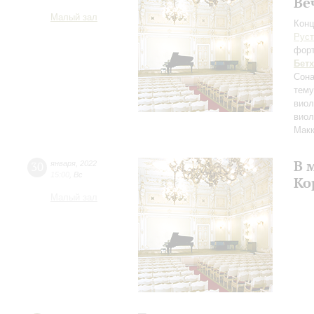
Ве
Малый зал
Конц
Руст
фор
Бет
Сона
тему
виол
виол
Макк
В 
30
января
,
2022
15:00
,
Вс
Ко
Малый зал