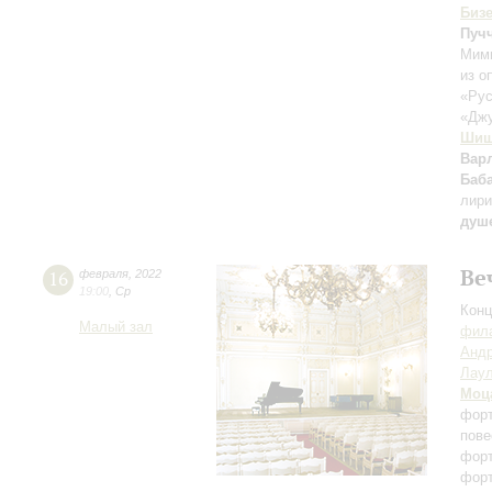
Биз
Пуч
Мими
из о
«Ру
«Дж
Шиш
Вар
Баб
лири
душ
Ве
16
февраля
,
2022
19:00
,
Ср
Конц
Малый зал
фила
Андр
Лау
Моц
форт
пове
фор
фор