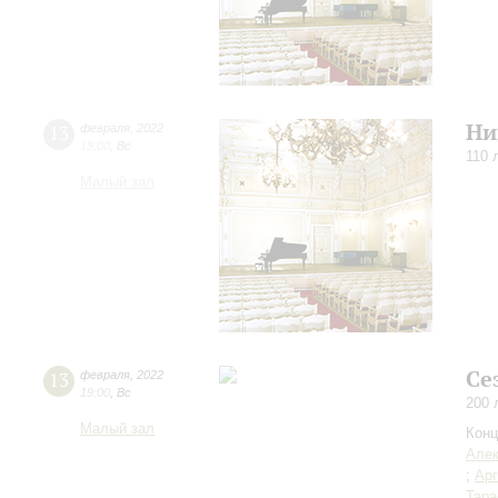
Ни
13
февраля
,
2022
19:00
,
Вс
110 
Малый зал
Се
13
февраля
,
2022
19:00
,
Вс
200 
Малый зал
Конц
Але
;
Арг
Тара