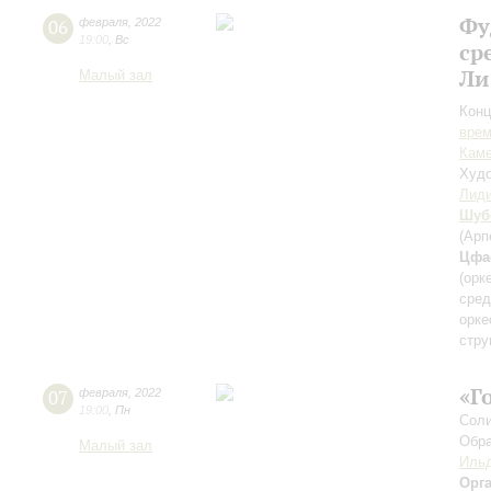
Фу
06
февраля
,
2022
19:00
,
Вс
ср
Ли
Малый зал
Конц
вре
Каме
Худо
Лиди
Шуб
(Арп
Цфа
(орк
сред
орке
стру
«Г
07
февраля
,
2022
19:00
,
Пн
Соли
Обра
Малый зал
Ильд
Орг