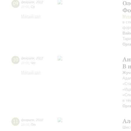
Ол
09
февраля
,
2022
19:00
,
Ср
Фо
Малый зал
Мус
в ст
форт
Вай
Тари
Орг
Ан
10
февраля
,
2022
19:00
,
Чт
В 
Малый зал
Жуч
Адал
«Ста
«Ицз
«Сли
в тё
Орг
Ал
11
февраля
,
2022
19:00
,
Пт
Шест