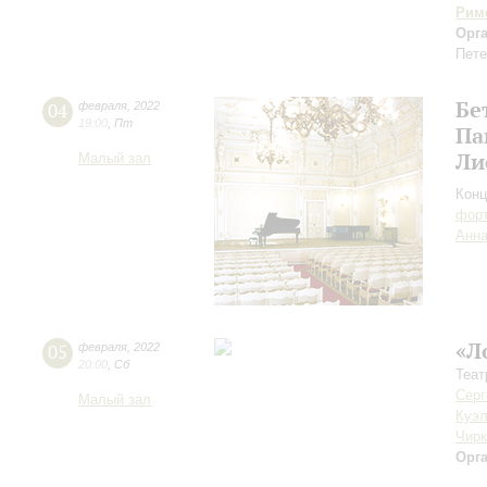
Рим
Орг
Пете
Бе
04
февраля
,
2022
19:00
,
Пт
Па
Ли
Малый зал
Конц
форт
Анна
«Л
05
февраля
,
2022
20:00
,
Сб
Теат
Серг
Малый зал
Куэ
Чирк
Орг