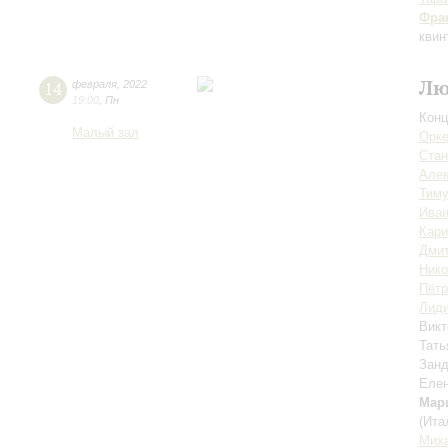
Фра
квин
Лю
14
февраля
,
2022
19:00
,
Пн
Конц
Малый зал
Орке
Стан
Алек
Тиму
Иван
Кар
Дмит
Ник
Пётр
Лиди
Викт
Тать
Зан
Елен
Мар
(Ита
Миха