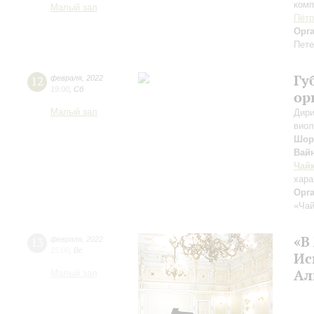
комп
Малый зал
Пётр
Орг
Пете
Гу
12
февраля
,
2022
19:00
,
Сб
ор
Малый зал
Дири
виол
Шор
Вай
Чай
хара
Орг
«Чай
«В
13
февраля
,
2022
15:00
,
Вс
Ис
Ал
Малый зал