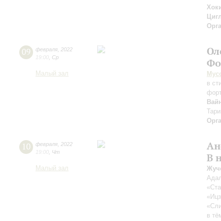
Хок
Циг
Орг
Ол
09
февраля
,
2022
19:00
,
Ср
Фо
Малый зал
Мус
в ст
форт
Вай
Тари
Орг
Ан
10
февраля
,
2022
19:00
,
Чт
В 
Малый зал
Жуч
Адал
«Ста
«Ицз
«Сли
в тё