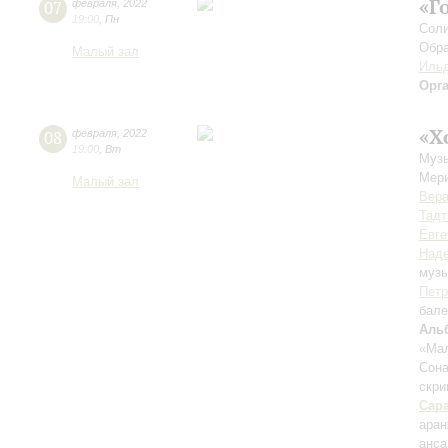
«Г
07
февраля
,
2022
19:00
,
Пн
Соли
Обра
Малый зал
Ильд
Орг
«Х
08
февраля
,
2022
19:00
,
Вт
Музы
Мер
Малый зал
Вер
Тадт
Евге
Наде
музы
Петр
бале
Аль
«Мал
Сона
скри
Сара
аран
анс