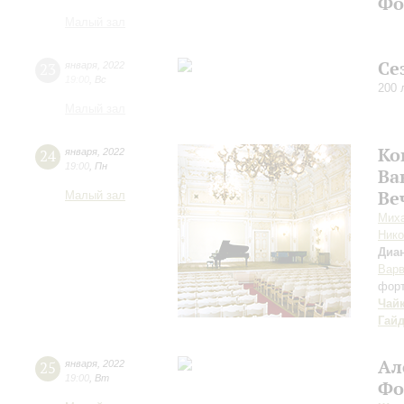
Фо
Малый зал
Се
23
января
,
2022
19:00
,
Вс
200 
Малый зал
Ко
24
января
,
2022
19:00
,
Пн
Ва
Ве
Малый зал
Миха
Нико
Диа
Варв
фор
Чай
Гай
Ал
25
января
,
2022
19:00
,
Вт
Фо