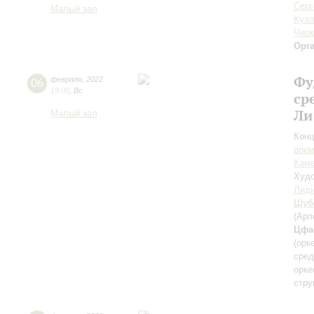
Серг
Малый зал
Куэ
Чирк
Орг
Фу
06
февраля
,
2022
19:00
,
Вс
ср
Ли
Малый зал
Конц
вре
Каме
Худо
Лиди
Шуб
(Арп
Цфа
(орк
сред
орке
стру