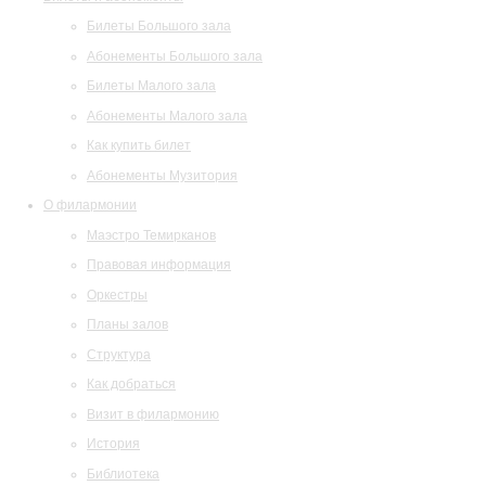
Билеты Большого зала
Абонементы Большого зала
Билеты Малого зала
Абонементы Малого зала
Как купить билет
Абонементы Музитория
О филармонии
Маэстро Темирканов
Правовая информация
Оркестры
Планы залов
Структура
Как добраться
Визит в филармонию
История
Библиотека