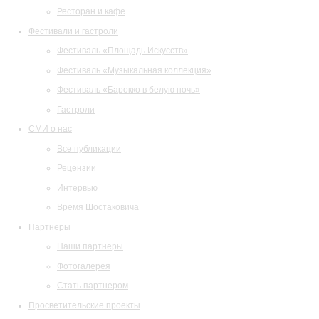
Ресторан и кафе
Фестивали и гастроли
Фестиваль «Площадь Искусств»
Фестиваль «Музыкальная коллекция»
Фестиваль «Барокко в белую ночь»
Гастроли
СМИ о нас
Все публикации
Рецензии
Интервью
Время Шостаковича
Партнеры
Наши партнеры
Фотогалерея
Стать партнером
Просветительские проекты