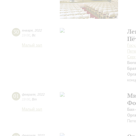
Ле
30
января
,
2022
19:00
,
Вс
Пё
Малый зал
Госу
Пете
Серг
Бог
Бра
Орг
конц
Ми
01
февраля
,
2022
19:00
,
Вт
Фо
Малый зал
Бах
Орг
Пете
февраля
,
2022