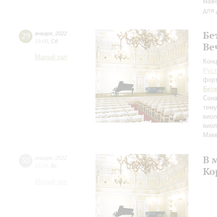
маж
для 
Бе
29
января
,
2022
19:00
,
Сб
Ве
Малый зал
Конц
Руст
фор
Бет
Сона
тему
виол
виол
Макк
В 
30
января
,
2022
15:00
,
Вс
Ко
Малый зал