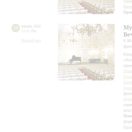
Чай
Бру
Орг
Му
28
января
,
2022
19:00
,
Пт
Ве
Малый зал
К 90
фил
Конц
«Хол
орке
Варв
Рена
Юри
Андр
Дми
Алек
скри
альт
Оле
фор
Бра