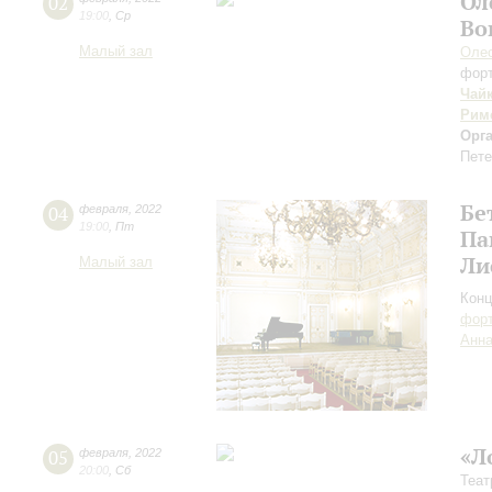
Ол
02
19:00
,
Ср
Во
Малый зал
Оле
фор
Чай
Рим
Орг
Пете
Бе
04
февраля
,
2022
19:00
,
Пт
Па
Ли
Малый зал
Конц
форт
Анна
«Л
05
февраля
,
2022
20:00
,
Сб
Теат