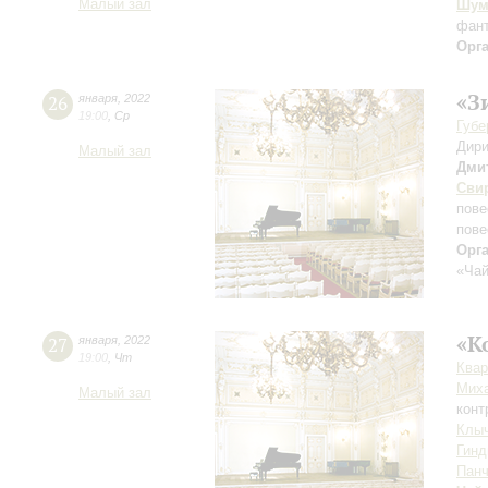
Малый зал
Шум
фан
Орг
«З
26
января
,
2022
19:00
,
Ср
Губе
Дири
Малый зал
Дми
Сви
пове
пове
Орг
«Чай
«К
27
января
,
2022
19:00
,
Чт
Квар
Мих
Малый зал
конт
Клы
Гинд
Панч