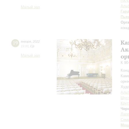
Госу
Альб
Малый зал
Гар
Пья
Орг
конц
Ка
19
января
,
2022
19:00
,
Ср
Ак
ор
Малый зал
К 90
Конц
Каме
орке
Худо
Аль
Шус
Крут
Чер
Лап
Сем
Моц