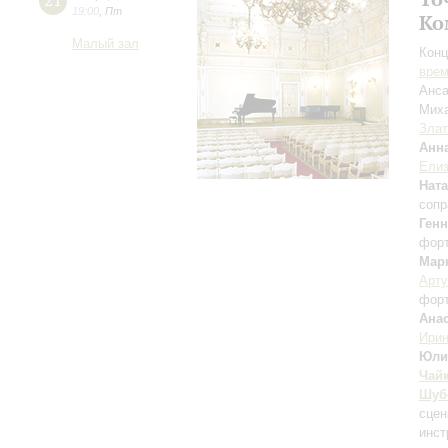
21
19:00
,
Пт
Ко
Малый зал
Конц
вре
Анса
Мих
Злат
Анн
Елиз
Нат
сопр
Ген
фор
Мар
Арту
фор
Ана
Ири
Юли
Чай
Шуб
сцен
инст