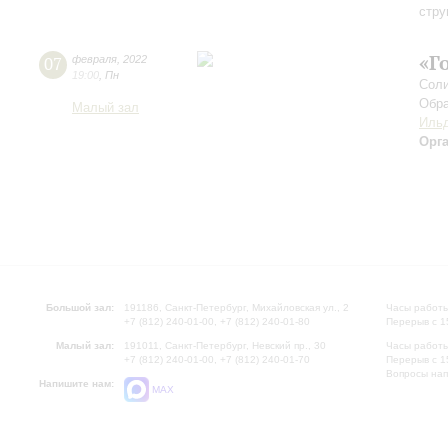
стру
«Г
07
февраля
,
2022
19:00
,
Пн
Соли
Обра
Малый зал
Ильд
Орг
Большой зал:
191186, Санкт-Петербург, Михайловская ул., 2
Часы работы
+7 (812) 240-01-00, +7 (812) 240-01-80
Перерыв с 1
Малый зал:
191011, Санкт-Петербург, Невский пр., 30
Часы работы
+7 (812) 240-01-00, +7 (812) 240-01-70
Перерыв с 1
Вопросы на
Напишите нам:
MAX