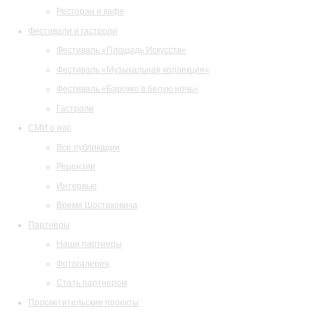
Ресторан и кафе
Фестивали и гастроли
Фестиваль «Площадь Искусств»
Фестиваль «Музыкальная коллекция»
Фестиваль «Барокко в белую ночь»
Гастроли
СМИ о нас
Все публикации
Рецензии
Интервью
Время Шостаковича
Партнеры
Наши партнеры
Фотогалерея
Стать партнером
Просветительские проекты