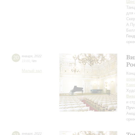
Шос
Танц
для 
Ске
А.Пу
Бел
Ген
орке
Ви
20
января
,
2022
19:00
,
Чт
Ро
Малый зал
Конц
вре
Каме
Худо
Вив
и ст
Пуч
Амад
орке
То
января
,
2022