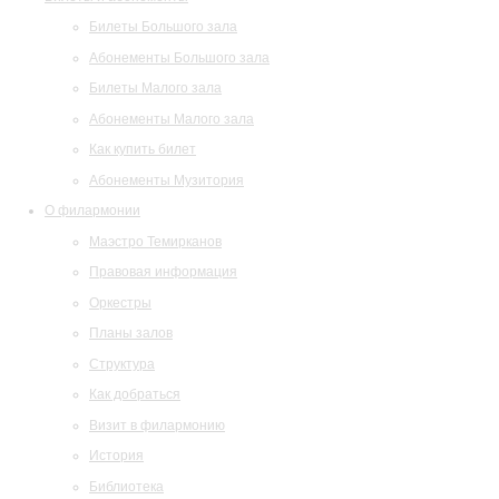
Билеты Большого зала
Абонементы Большого зала
Билеты Малого зала
Абонементы Малого зала
Как купить билет
Абонементы Музитория
О филармонии
Маэстро Темирканов
Правовая информация
Оркестры
Планы залов
Структура
Как добраться
Визит в филармонию
История
Библиотека