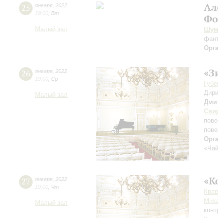
Ал
25
января
,
2022
19:00
,
Вт
Фо
Малый зал
Шум
фан
Орг
«З
26
января
,
2022
19:00
,
Ср
Губе
Дири
Малый зал
Дми
Сви
пове
пове
Орг
«Чай
«К
27
января
,
2022
19:00
,
Чт
Квар
Мих
Малый зал
конт