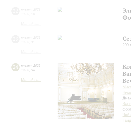
Эл
22
января
,
2022
19:00
,
Сб
Фо
Малый зал
Се
23
января
,
2022
19:00
,
Вс
200 
Малый зал
Ко
24
января
,
2022
19:00
,
Пн
Ва
Ве
Малый зал
Миха
Нико
Диа
Варв
фор
Чай
Гай