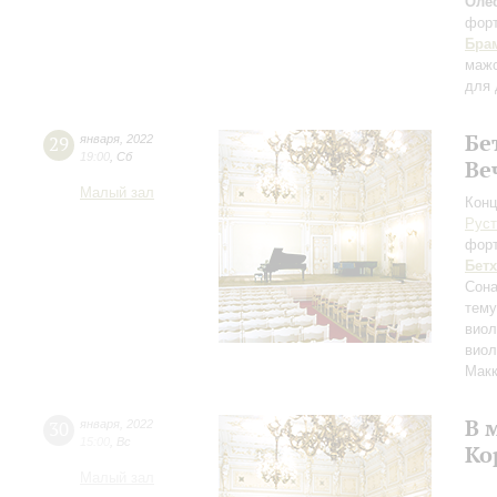
Оле
фор
Бра
маж
для 
Бе
29
января
,
2022
19:00
,
Сб
Ве
Малый зал
Конц
Руст
фор
Бет
Сона
тему
виол
виол
Макк
В 
30
января
,
2022
15:00
,
Вс
Ко
Малый зал