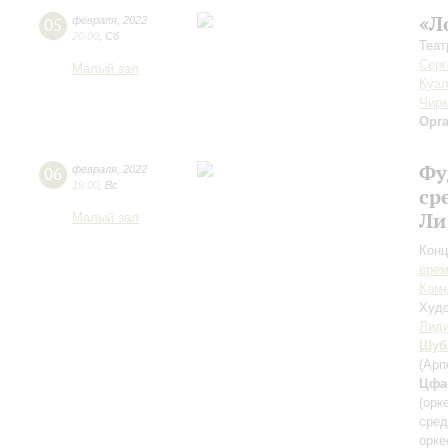
«Л
05
февраля
,
2022
20:00
,
Сб
Теат
Серг
Малый зал
Куэ
Чирк
Орг
Фу
06
февраля
,
2022
19:00
,
Вс
ср
Ли
Малый зал
Конц
вре
Каме
Худо
Лиди
Шуб
(Арп
Цфа
(орк
сред
орке