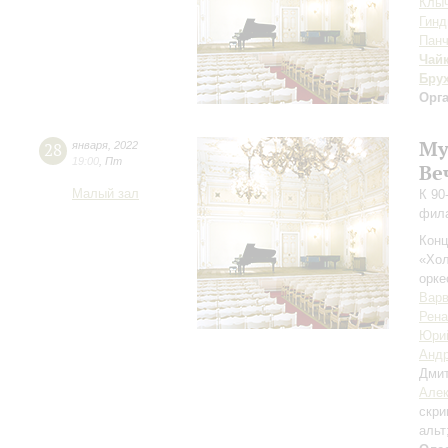
Клы
Гинд
Панч
Чай
Бру
Орг
Му
28
января
,
2022
19:00
,
Пт
Ве
Малый зал
К 90
фил
Конц
«Хол
орке
Варв
Рена
Юри
Андр
Дми
Алек
скри
альт