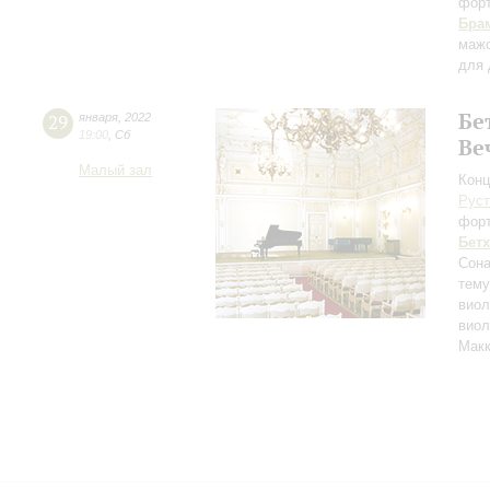
фор
Бра
маж
для 
Бе
29
января
,
2022
19:00
,
Сб
Ве
Малый зал
Конц
Руст
фор
Бет
Сона
тему
виол
виол
Макк