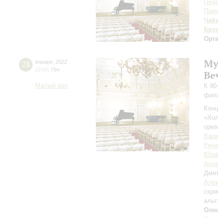
Гинд
Панч
Чай
Бру
Орг
Му
28
января
,
2022
19:00
,
Пт
Ве
Малый зал
К 90
фил
Конц
«Хол
орке
Варв
Рена
Юри
Андр
Дми
Алек
скри
альт
Оле