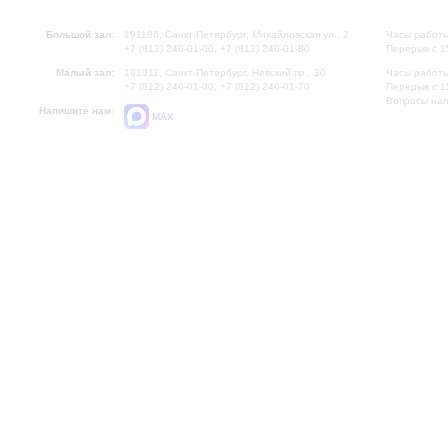
Большой зал:
191186, Санкт-Петербург, Михайловская ул., 2
Часы работы
+7 (812) 240-01-00, +7 (812) 240-01-80
Перерыв с 1
Малый зал:
191011, Санкт-Петербург, Невский пр., 30
Часы работы
+7 (812) 240-01-00, +7 (812) 240-01-70
Перерыв с 1
Вопросы на
Напишите нам:
MAX