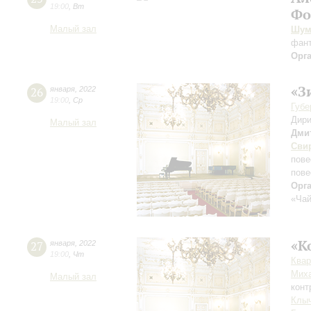
19:00
,
Вт
Фо
Малый зал
Шум
фан
Орг
«З
26
января
,
2022
19:00
,
Ср
Губе
Дири
Малый зал
Дми
Сви
пове
пове
Орг
«Чай
«К
27
января
,
2022
19:00
,
Чт
Квар
Мих
Малый зал
конт
Клы