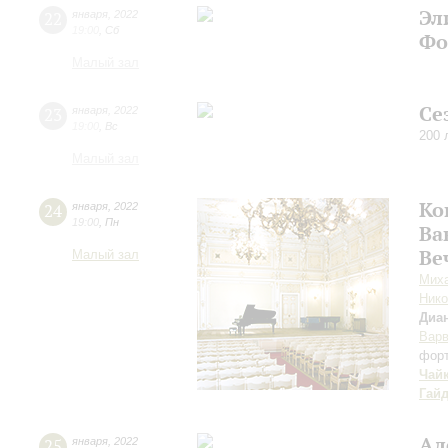
Эл
22
января
,
2022
19:00
,
Сб
Фо
Малый зал
Се
23
января
,
2022
19:00
,
Вс
200 
Малый зал
Ко
24
января
,
2022
19:00
,
Пн
Ва
Ве
Малый зал
Миха
Нико
Диа
Варв
фор
Чай
Гай
Ал
25
января
,
2022