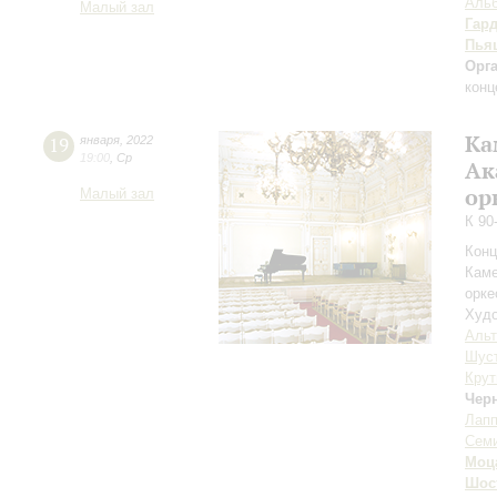
Альб
Малый зал
Гар
Пья
Орг
конц
Ка
19
января
,
2022
19:00
,
Ср
Ак
ор
Малый зал
К 90
Конц
Каме
орке
Худо
Аль
Шус
Крут
Чер
Лап
Сем
Моц
Шос