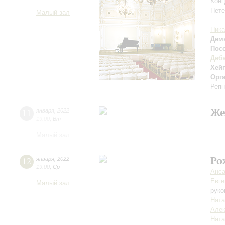
Конц
Пете
Малый зал
Ника
Дем
Пос
Деб
Хей
Орг
Репн
Же
11
января
,
2022
19:00
,
Вт
Малый зал
Ро
12
января
,
2022
19:00
,
Ср
Анса
Евге
Малый зал
руко
Ната
Алек
Ната