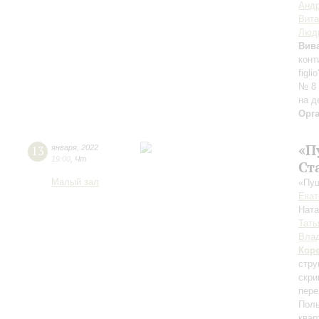
Андр
Вит
Люд
Вив
конт
figl
№ 8 
на д
Орг
«П
13
января
,
2022
19:00
,
Чт
Ст
Малый зал
«Пуш
Екат
Нат
Тать
Влад
Кор
стру
скри
пере
Поль
квар