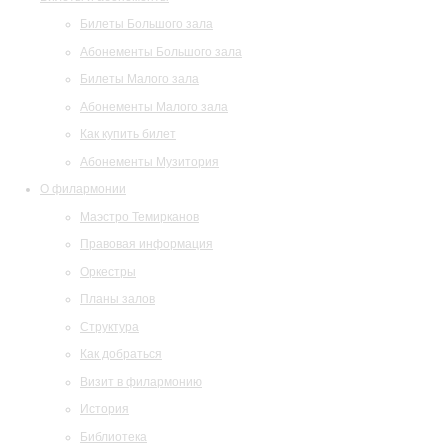
Билеты Большого зала
Абонементы Большого зала
Билеты Малого зала
Абонементы Малого зала
Как купить билет
Абонементы Музитория
О филармонии
Маэстро Темирканов
Правовая информация
Оркестры
Планы залов
Структура
Как добраться
Визит в филармонию
История
Библиотека