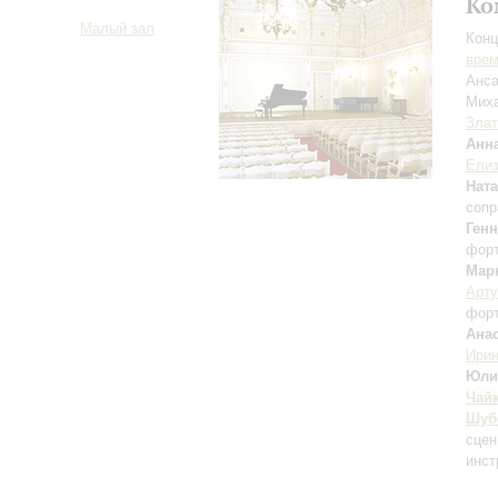
Ко
Малый зал
Конц
вре
Анса
Мих
Злат
Анн
Елиз
Нат
сопр
Ген
фор
Мар
Арту
фор
Ана
Ири
Юли
Чай
Шуб
сцен
инст