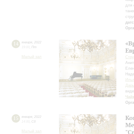
для 
тане
стру
дат
Орг
«В
14
января
,
2022
19:00
,
Пт
Ев
Малый зал
Стру
Ани
Елен
Над
Иль
Дарь
вид
Чай
Орг
Ко
15
января
,
2022
14:00
,
Сб
Ме
"C
Малый зал