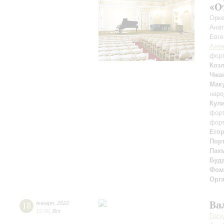
«О
Орке
Ана
Евге
Алек
фор
Коз
Чжа
Мак
наро
Кул
фор
фор
Его
Пор
Пах
Буд
Фом
Орг
Ва
18
января
,
2022
19:00
,
Вт
Госу