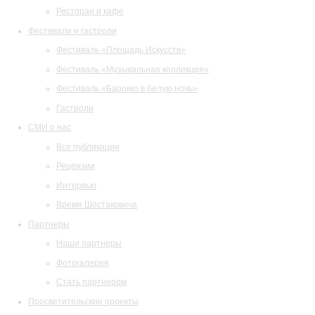
Ресторан и кафе
Фестивали и гастроли
Фестиваль «Площадь Искусств»
Фестиваль «Музыкальная коллекция»
Фестиваль «Барокко в белую ночь»
Гастроли
СМИ о нас
Все публикации
Рецензии
Интервью
Время Шостаковича
Партнеры
Наши партнеры
Фотогалерея
Стать партнером
Просветительские проекты