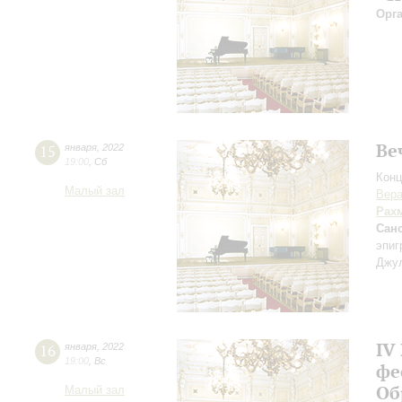
Орг
Ве
15
января
,
2022
19:00
,
Сб
Конц
Малый зал
Вера
Рах
Сан
эпи
Джул
IV
16
января
,
2022
19:00
,
Вс
фе
Об
Малый зал