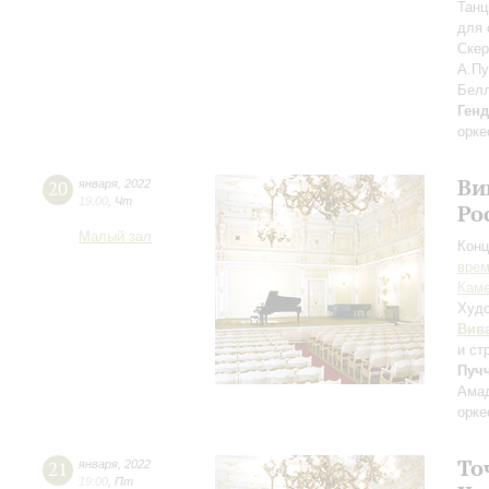
Танц
для 
Ске
А.Пу
Бел
Ген
орке
Ви
20
января
,
2022
19:00
,
Чт
Ро
Малый зал
Конц
вре
Каме
Худо
Вив
и ст
Пуч
Амад
орке
То
21
января
,
2022
19:00
,
Пт