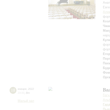
Ана
Евге
Алек
фор
Коз
Чжа
Мак
наро
Кул
фор
фор
Его
Пор
Пах
Буд
Фом
Орг
Ва
18
января
,
2022
19:00
,
Вт
Госу
Альб
Малый зал
Гар
Пья