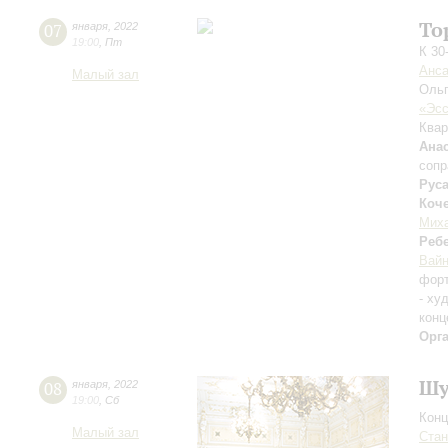
То
07
января
,
2022
19:00
,
Пт
К 30
Анса
Малый зал
Оль
«Эсс
Квар
Ана
сопр
Рус
Коч
Мих
Реб
Вай
фор
- ху
конц
Орг
Шу
08
января
,
2022
19:00
,
Сб
Конц
Малый зал
Ста