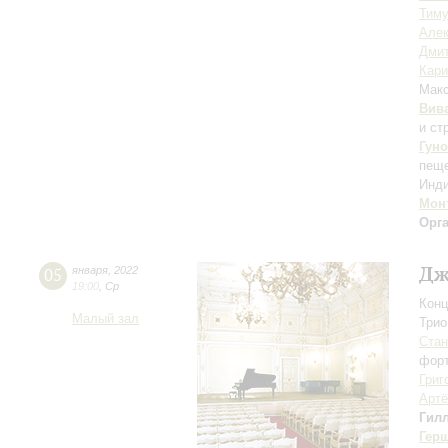
Тиму
Алек
Дмит
Кар
Мак
Вив
и ст
Гуно
пеще
Инди
Мон
Орг
Дж
05
января
,
2022
19:00
,
Ср
Конц
Малый зал
Трио
Стан
форт
Григ
Арт
Гил
Гер