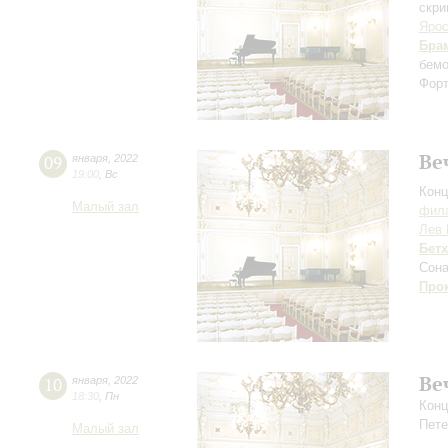
скри
Ярос
Бра
бемо
Форт
Ве
09
января
,
2022
19:00
,
Вс
Конц
Малый зал
фила
Лев 
Бет
Сона
Про
Ве
10
января
,
2022
18:30
,
Пн
Конц
Пете
Малый зал