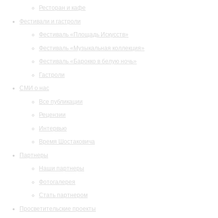
Ресторан и кафе
Фестивали и гастроли
Фестиваль «Площадь Искусств»
Фестиваль «Музыкальная коллекция»
Фестиваль «Барокко в белую ночь»
Гастроли
СМИ о нас
Все публикации
Рецензии
Интервью
Время Шостаковича
Партнеры
Наши партнеры
Фотогалерея
Стать партнером
Просветительские проекты