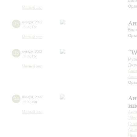
Балк
Орг
Малый зал
Ан
03
января
,
2022
15:00
,
Пн
Балк
Орг
Малый зал
“W
03
января
,
2022
19:00
,
Пн
Музы
Джек
Малый зал
Анса
Алек
Орг
Ан
04
января
,
2022
19:00
,
Вт
ин
Малый зал
Анса
"Mar
Стан
Алек
Иван