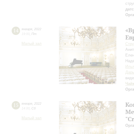
стру
дат
Орг
«В
14
января
,
2022
19:00
,
Пт
Ев
Малый зал
Стру
Ани
Елен
Над
Иль
Дарь
вид
Чай
Орг
Ко
15
января
,
2022
14:00
,
Сб
Ме
"C
Малый зал
Орг