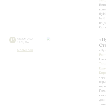
Люд
Вив
конт
figl
№ 8 
на д
Орг
«П
13
января
,
2022
19:00
,
Чт
Ст
Малый зал
«Пуш
Екат
Нат
Тать
Влад
Кор
стру
скри
пере
Поль
квар
для 
тане