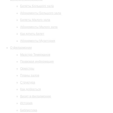
Билеты Большого зала
Абонементы Большого зала
Билеты Малого зала
Абонементы Малого зала
Как купить билет
Абонементы Музитория
О филармонии
Маэстро Темирканов
Правовая информация
Оркестры
Планы залов
Структура
Как добраться
Визит в филармонию
История
Библиотека