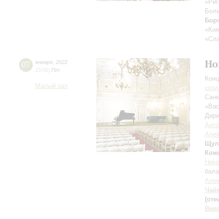
«Риг
Боль
Бор
«Кня
«Сла
Но
07
января
,
2022
15:00
,
Пт
Конц
Малый зал
созд
Санк
«Вас
Дири
Анто
Алек
Щул
Кож
Нико
бала
Алек
Чай
(оте
Вив