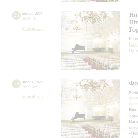
Но
06
января
,
2022
15:00
,
Чт
Шт
Го
Малый зал
Конц
Госу
Ната
Фо
06
января
,
2022
19:00
,
Чт
Конц
Малый зал
форт
Оле
Бах 
Хора
Вагн
опер
«По