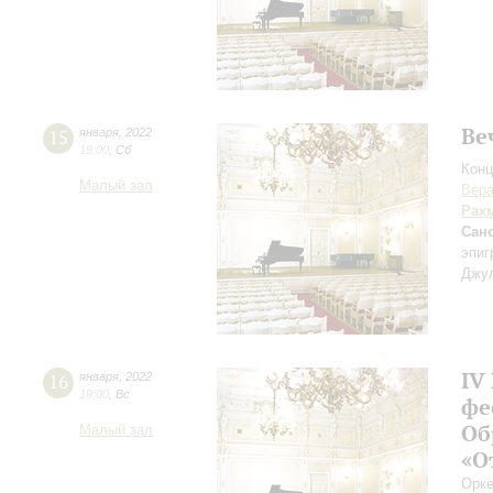
Ве
15
января
,
2022
19:00
,
Сб
Конц
Малый зал
Вера
Рах
Сан
эпи
Джул
IV
16
января
,
2022
19:00
,
Вс
фе
Об
Малый зал
«О
Орке