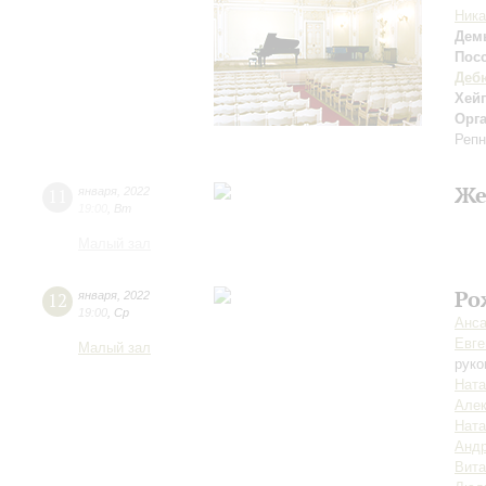
Ника
Дем
Пос
Деб
Хей
Орг
Репн
Же
11
января
,
2022
19:00
,
Вт
Малый зал
Ро
12
января
,
2022
19:00
,
Ср
Анса
Евге
Малый зал
руко
Ната
Алек
Ната
Андр
Вит