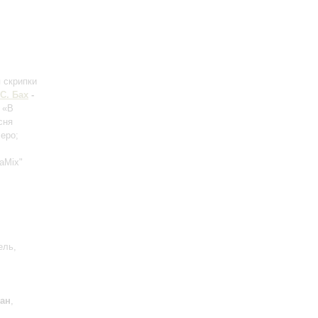
 скрипки
.С. Бах
-
: «В
сня
леро;
aMix"
ель,
ран
,