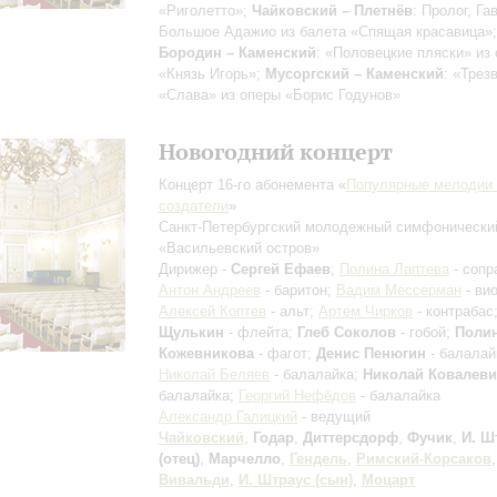
«Риголетто»;
Чайковский – Плетнёв
: Пролог, Га
Большое Адажио из балета «Спящая красавица»;
Бородин – Каменский
: «Половецкие пляски» из
«Князь Игорь»;
Мусоргский – Каменский
: «Трез
«Слава» из оперы «Борис Годунов»
Новогодний концерт
Концерт 16-го абонемента «
Популярные мелодии 
создатели
»
Санкт-Петербургский молодежный симфонически
«Васильевский остров»
Дирижер -
Сергей Ефаев
;
Полина Лаптева
- сопр
Антон Андреев
- баритон;
Вадим Мессерман
- ви
Алексей Коптев
- альт;
Артем Чирков
- контрабас
Щулькин
- флейта;
Глеб Соколов
- гобой;
Поли
Кожевникова
- фагот;
Денис Пенюгин
- балалай
Николай Беляев
- балалайка;
Николай Ковалев
балалайка;
Георгий Нефёдов
- балалайка
Александр Галицкий
- ведущий
Чайковский
,
Годар
,
Диттерсдорф
,
Фучик
,
И. Ш
(отец)
,
Марчелло
,
Гендель
,
Римский-Корсаков
Вивальди
,
И. Штраус (сын)
,
Моцарт