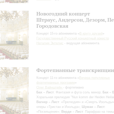
Новогодний концерт
Штраус, Андерсон, Дезорм, Пе
Городовская
Концерт 15-го абонемента «
В кругу друзей
»
Государственный Русский концертный оркестр
Наталия Энтелис
- ведущая абонемента
Фортепианные транскрипции
Концерт 11-го абонемента «
Вечера популярных
фортепианных программ
»
Олег Вайнштейн
- фортепиано
Бах – Лист
: Фантазия и фуга соль минор;
Бах – 
Хоральная прелюдия "Nun komm der Heiden Heila
Вагнер – Лист
: «Прелюдия» и «Смерть Изольды»
оперы «Тристан и Изольда»;
Шуман – Лист
:
«Посвящение»;
Верди – Лист
: Парафраз на тем