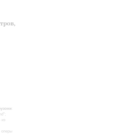
тров,
Бузони
:
nd";
 из
ы оперы