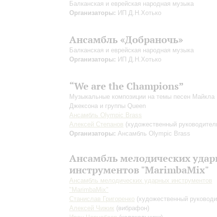
Балканская и еврейская народная музыка
Организаторы:
ИП Д.Н.Хотько
Ансамбль «Добраночь»
Балканская и еврейская народная музыка
Организаторы:
ИП Д.Н.Хотько
“We are the Champions”
Музыкальные композиции на темы песен Майкла
Джексона и группы Queen
Ансамбль Olympic Brass
Алексей Степанов
(художественный руководител
Организаторы:
Ансамбль Olympic Brass
Ансамбль мелодических уда
инструментов "MarimbaMix"
Ансамбль мелодических ударных инструментов
"MarimbaMix"
Станислав Григоренко
(художественный руководи
Алексей Чижик
(вибрафон)