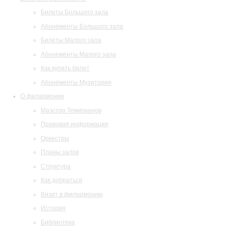
Билеты Большого зала
Абонементы Большого зала
Билеты Малого зала
Абонементы Малого зала
Как купить билет
Абонементы Музитория
О филармонии
Маэстро Темирканов
Правовая информация
Оркестры
Планы залов
Структура
Как добраться
Визит в филармонию
История
Библиотека