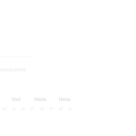
инская карта
Май
Июнь
Июль
24
25
26
27
28
29
30
31