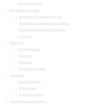
Ресторан и кафе
Фестивали и гастроли
Фестиваль «Площадь Искусств»
Фестиваль «Музыкальная коллекция»
Фестиваль «Барокко в белую ночь»
Гастроли
СМИ о нас
Все публикации
Рецензии
Интервью
Время Шостаковича
Партнеры
Наши партнеры
Фотогалерея
Стать партнером
Просветительские проекты