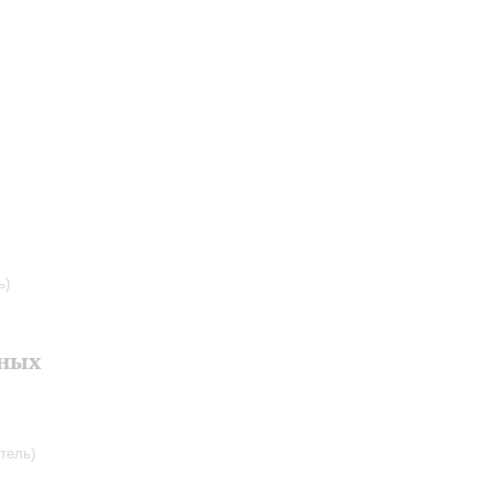
ь)
рных
тель)