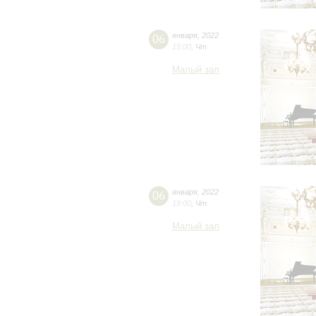
06
января
,
2022
15:00
,
Чт
Малый зал
06
января
,
2022
19:00
,
Чт
Малый зал