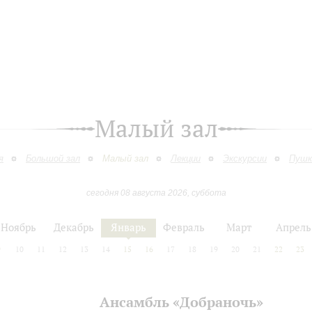
Малый зал
я
Большой зал
Малый зал
Лекции
Экскурсии
Пушк
сегодня 08 августа 2026, суббота
Ноябрь
Декабрь
Январь
Февраль
Март
Апрель
9
10
11
12
13
14
15
16
17
18
19
20
21
22
23
Ансамбль «Добраночь»