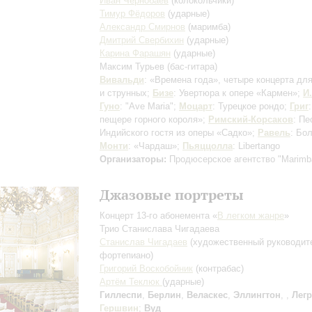
Иван Чернобаев
(колокольчики)
Тимур Фёдоров
(ударные)
Александр Смирнов
(маримба)
Дмитрий Свербихин
(ударные)
Карина Фарашян
(ударные)
Максим Турьев
(бас-гитара)
Вивальди
: «Времена года», четыре концерта для
и струнных;
Бизе
: Увертюра к опере «Кармен»;
И
Гуно
: "Ave Maria";
Моцарт
: Турецкое рондо;
Григ
пещере горного короля»;
Римский-Корсаков
: Пе
Индийского гостя из оперы «Садко»;
Равель
: Бо
Монти
: «Чардаш»;
Пьяццолла
: Libertango
Организаторы:
Продюсерское агентство "Marimb
Джазовые портреты
Концерт 13-го абонемента «
В легком жанре
»
Трио Станислава Чигадаева
Станислав Чигадаев
(художественный руководит
фортепиано)
Григорий Воскобойник
(контрабас)
Артём Теклюк
(ударные)
Гиллеспи
,
Берлин
,
Веласкес
,
Эллингтон
,
,
Лег
Гершвин
;
Вуд