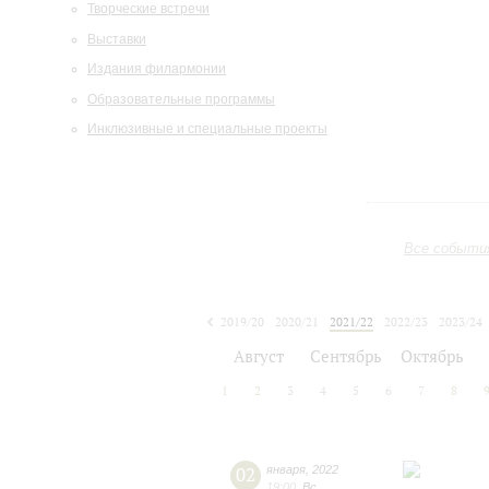
Творческие встречи
Выставки
Издания филармонии
Образовательные программы
Инклюзивные и специальные проекты
Все событи
2019/20
2020/21
2021/22
2022/23
2023/24
2024/25
2025/26
2026/27
Август
Сентябрь
Октябрь
1
2
3
4
5
6
7
8
02
января
,
2022
19:00
,
Вс