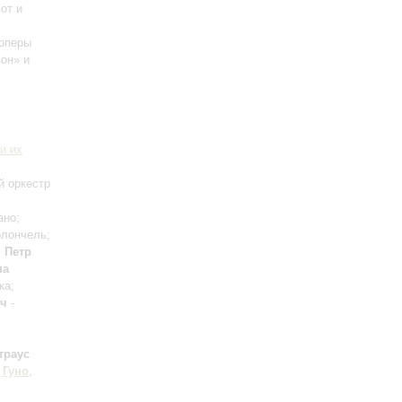
вот и
 оперы
вон» и
и их
й оркестр
ано;
олончель;
;
Петр
на
ка;
ич
-
траус
,
Гуно
,