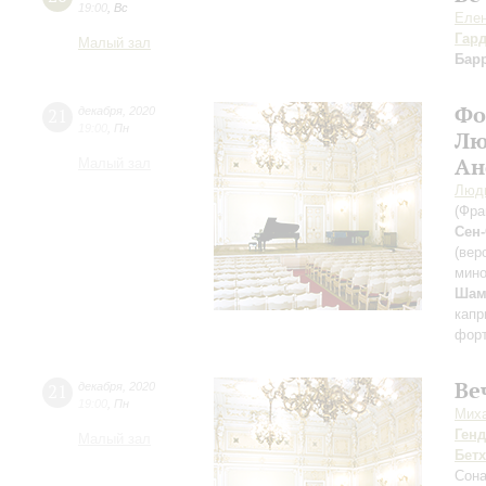
19:00
,
Вс
Еле
Гар
Малый зал
Бар
Фо
21
декабря
,
2020
19:00
,
Пн
Лю
Ан
Малый зал
Люд
(Фра
Сен
(вер
мин
Шам
капр
форт
Ве
21
декабря
,
2020
19:00
,
Пн
Миха
Ген
Малый зал
Бет
Сона