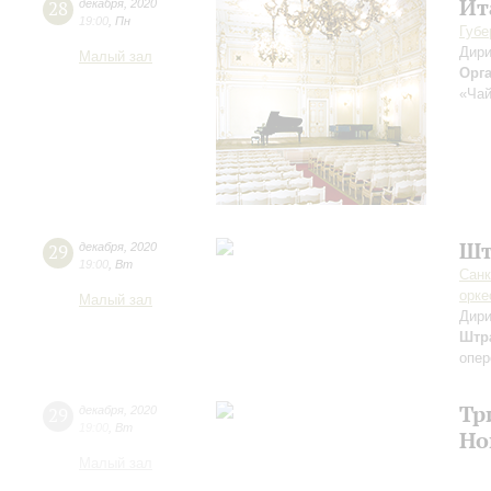
Ит
28
декабря
,
2020
19:00
,
Пн
Губе
Дири
Малый зал
Орг
«Чай
Шт
29
декабря
,
2020
19:00
,
Вт
Санк
орке
Малый зал
Дири
Штр
опер
Тр
29
декабря
,
2020
19:00
,
Вт
Но
Малый зал