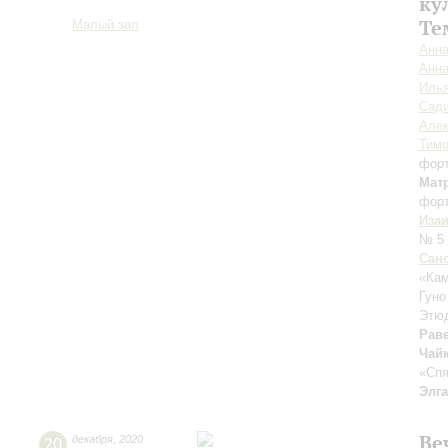
ку
Те
Малый зал
Анн
Анн
Илья
Сад
Алек
Тим
фор
Мат
фор
Иза
№ 5 
Сан
«Ка
Гуно
Этюд
Рав
Чай
«Спя
Элг
Ве
20
декабря
,
2020