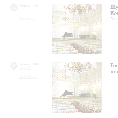
Шу
30
декабря
,
2020
15:00
,
Ср
Ко
Малый зал
Посв
Го
30
декабря
,
2020
19:00
,
Ср
ко
Малый зал