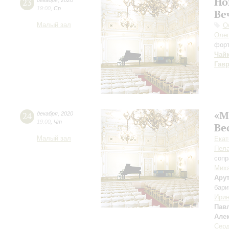
Но
23
декабря
,
2020
19:00
,
Ср
Ве
Малый зал
О
Оле
фор
Чай
Гав
«М
24
декабря
,
2020
19:00
,
Чт
Ве
Малый зал
Екат
Пела
сопр
Мих
Ару
бари
Ири
Пав
Але
Серд