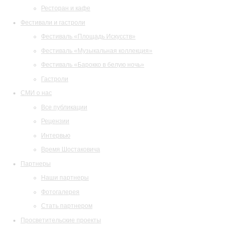
Ресторан и кафе
Фестивали и гастроли
Фестиваль «Площадь Искусств»
Фестиваль «Музыкальная коллекция»
Фестиваль «Барокко в белую ночь»
Гастроли
СМИ о нас
Все публикации
Рецензии
Интервью
Время Шостаковича
Партнеры
Наши партнеры
Фотогалерея
Стать партнером
Просветительские проекты