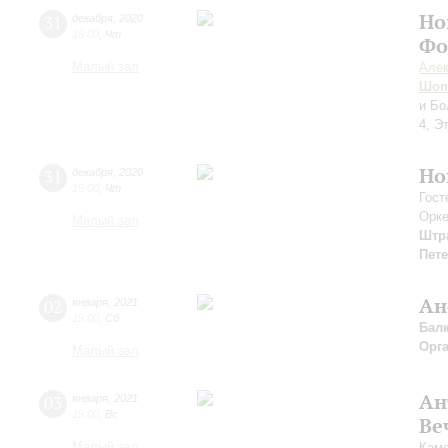
Но
31
декабря
,
2020
15:00
,
Чт
Фо
Малый зал
Алек
Шоп
и Бо
4, Э
Но
31
декабря
,
2020
19:00
,
Чт
Гост
Орке
Малый зал
Штр
Пет
Ан
02
января
,
2021
19:00
,
Сб
Бал
Орг
Малый зал
Ан
03
января
,
2021
19:00
,
Вс
Ве
Малый зал
Каме