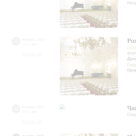
Импр
Ро
22
декабря
,
2020
19:00
,
Вт
Гали
фор
Малый зал
Дун
Гер
Орг
Ча
22
декабря
,
2020
19:00
,
Вт
Опе
Малый зал