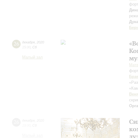
фор
Дин
режи
Дун
Бер
«В
26
декабря
,
2020
15:00
,
Сб
Ко
му
Малый зал
Мат
фор
Бра
«Раз
«Ка
Вен
скри
Орг
Си
26
декабря
,
2020
19:00
,
Сб
ко
ду
Малый зал