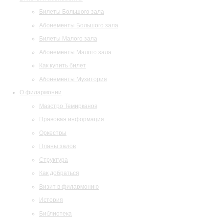
Билеты Большого зала
Абонементы Большого зала
Билеты Малого зала
Абонементы Малого зала
Как купить билет
Абонементы Музитория
О филармонии
Маэстро Темирканов
Правовая информация
Оркестры
Планы залов
Структура
Как добраться
Визит в филармонию
История
Библиотека