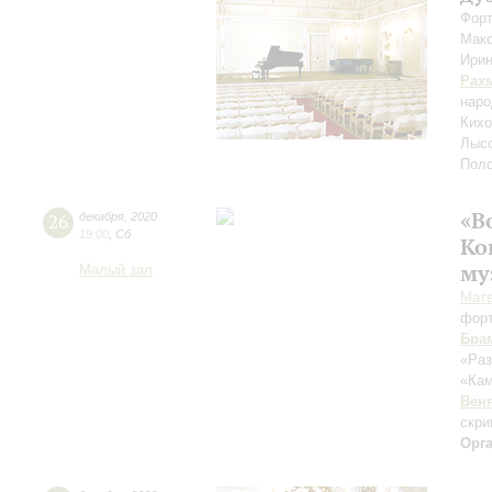
Форт
Мак
Ири
Рах
наро
Кихо
Лысо
Поло
«В
26
декабря
,
2020
19:00
,
Сб
Ко
му
Малый зал
Мат
фор
Бра
«Раз
«Ка
Вен
скри
Орг