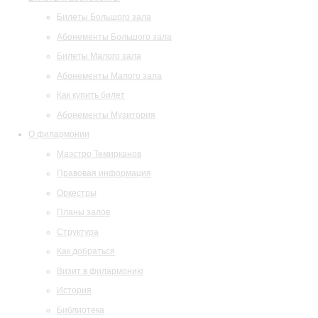
Билеты Большого зала
Абонементы Большого зала
Билеты Малого зала
Абонементы Малого зала
Как купить билет
Абонементы Музитория
О филармонии
Маэстро Темирканов
Правовая информация
Оркестры
Планы залов
Структура
Как добраться
Визит в филармонию
История
Библиотека