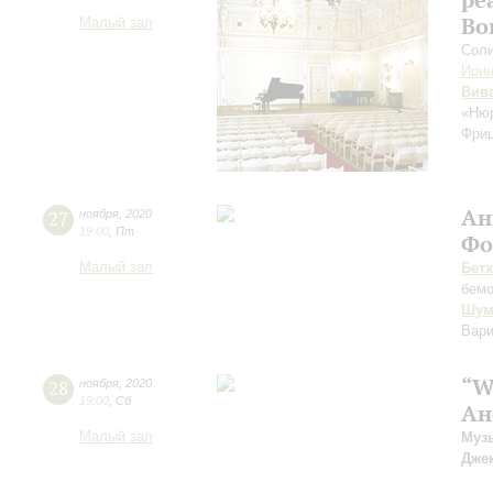
Во
Малый зал
Соли
Ири
Вив
«Нюр
Фри
Ан
27
ноября
,
2020
19:00
,
Пт
Фо
Малый зал
Бет
бем
Шум
Вари
“W
28
ноября
,
2020
19:00
,
Сб
Ан
Малый зал
Муз
Джек