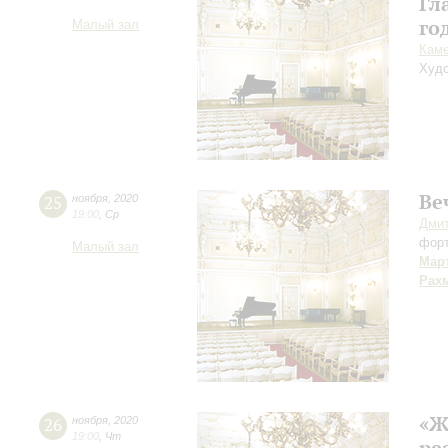
Гл
го
Малый зал
Каме
Худо
Ве
25
ноября
,
2020
19:00
,
Ср
Дми
фор
Малый зал
Мар
Рах
«Ж
26
ноября
,
2020
19:00
,
Чт
ре