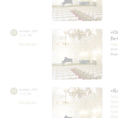
«О
11
декабря
,
2020
19:00
,
Пт
Ве
Малый зал
Дмит
фор
Вор
«К
13
декабря
,
2020
19:00
,
Вс
Анса
Гаса
Малый зал
Фил
Але
Мар