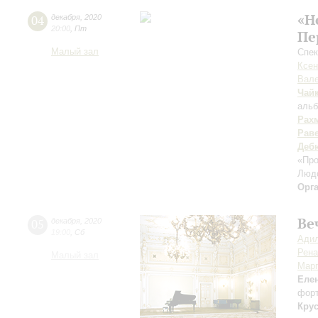
«Н
04
декабря
,
2020
20:00
,
Пт
Пе
Малый зал
Спек
Ксен
Вале
Чай
альб
Рах
Рав
Деб
«Пр
Люд
Орг
Ве
05
декабря
,
2020
19:00
,
Сб
Ади
Рена
Малый зал
Марг
Елен
фор
Кру