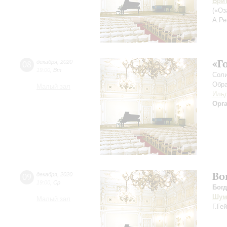
Бри
(«Оз
А.Р
«Г
08
декабря
,
2020
19:00
,
Вт
Соли
Обра
Малый зал
Ильд
Орг
Во
09
декабря
,
2020
19:00
,
Ср
Бог
Шум
Малый зал
Г.Ге