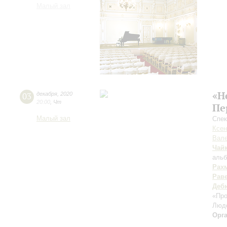
Малый зал
«Н
03
декабря
,
2020
20:00
,
Чт
Пе
Малый зал
Спек
Ксен
Вале
Чай
альб
Рах
Рав
Деб
«Пр
Люд
Орг