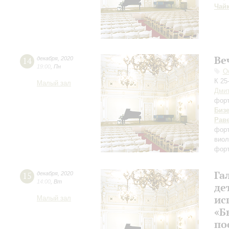
Чай
Ве
14
декабря
,
2020
19:00
,
Пн
О
К 25
Малый зал
Дмит
фор
Биз
Рав
фор
виол
форт
Га
15
декабря
,
2020
14:00
,
Вт
де
ис
Малый зал
«Б
по