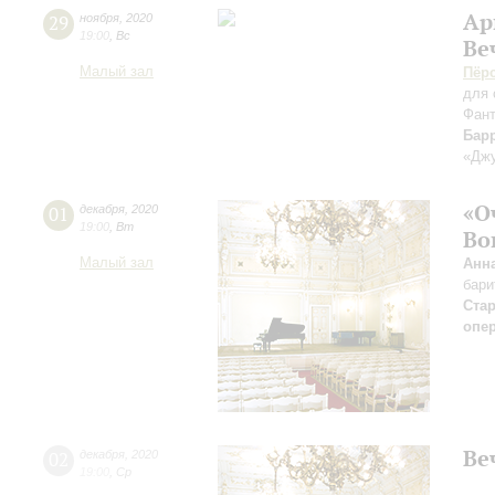
Ар
29
ноября
,
2020
19:00
,
Вс
Ве
Малый зал
Пёр
для 
Фан
Бар
«Джу
«О
01
декабря
,
2020
19:00
,
Вт
Во
Малый зал
Анн
бари
Ста
опе
Ве
02
декабря
,
2020
19:00
,
Ср