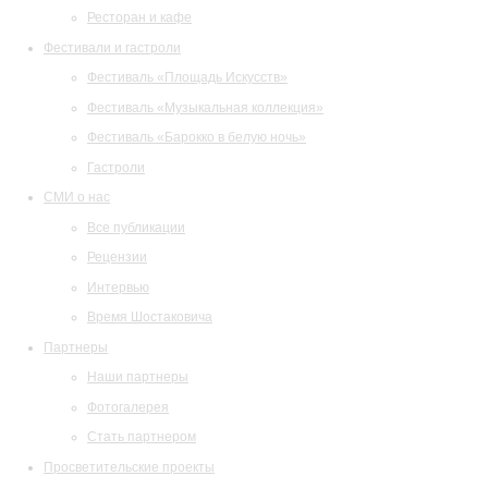
Ресторан и кафе
Фестивали и гастроли
Фестиваль «Площадь Искусств»
Фестиваль «Музыкальная коллекция»
Фестиваль «Барокко в белую ночь»
Гастроли
СМИ о нас
Все публикации
Рецензии
Интервью
Время Шостаковича
Партнеры
Наши партнеры
Фотогалерея
Стать партнером
Просветительские проекты