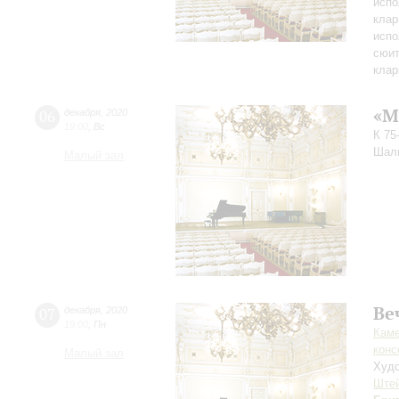
испо
клар
испо
сюит
клар
«М
06
декабря
,
2020
19:00
,
Вс
К 75
Шал
Малый зал
Ве
07
декабря
,
2020
19:00
,
Пн
Каме
конс
Малый зал
Худо
Ште