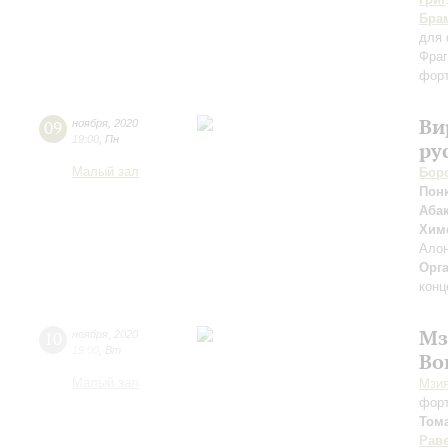
Бра
для 
Фраг
фор
Ви
09
ноября
,
2020
19:00
,
Пн
ру
Малый зал
Бор
Пон
Аба
Хим
Ало
Орг
конц
Мз
10
ноября
,
2020
19:00
,
Вт
Во
Малый зал
Мзия
фор
Том
Рав