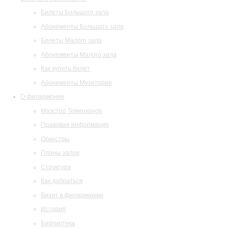
Билеты Большого зала
Абонементы Большого зала
Билеты Малого зала
Абонементы Малого зала
Как купить билет
Абонементы Музитория
О филармонии
Маэстро Темирканов
Правовая информация
Оркестры
Планы залов
Структура
Как добраться
Визит в филармонию
История
Библиотека