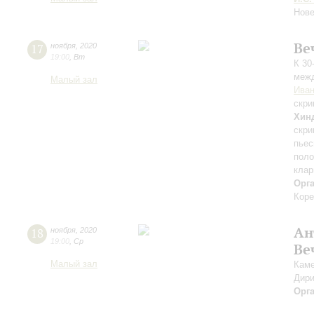
Нове
Ве
17
ноября
,
2020
19:00
,
Вт
К 30
межд
Малый зал
Иван
скри
Хин
скри
пьес
поло
клар
Орг
Коре
Ан
18
ноября
,
2020
19:00
,
Ср
Ве
Малый зал
Каме
Дири
Орг