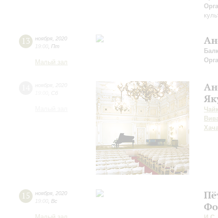
Орг
куль
Ан
13
ноября
,
2020
19:00
,
Пт
Бал
Орг
Малый зал
Ан
14
ноября
,
2020
19:00
,
Сб
Як
Малый зал
Чай
Вив
Хач
Пё
15
ноября
,
2020
19:00
,
Вс
Фо
Малый зал
И.С.