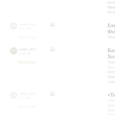
мот
Орг
Пете
Ел
06
ноября
,
2020
19:00
,
Пт
Фо
Малый зал
Пос
Ка
07
ноября
,
2020
19:00
,
Сб
Хо
Малый зал
Худо
Мас
Бри
Бри
стру
«Т
08
ноября
,
2020
19:00
,
Вс
«Пет
Анас
Малый зал
Дмит
Григ