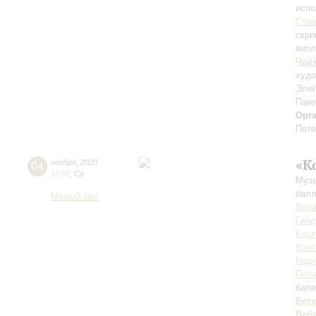
испо
Ста
скри
виол
Чай
худ
Элег
Памя
Орг
Пете
«К
04
ноября
,
2020
15:00
,
Ср
Музы
балл
Малый зал
Вер
Гайд
Каш
Крис
Наде
Поп
бале
Бет
Веб