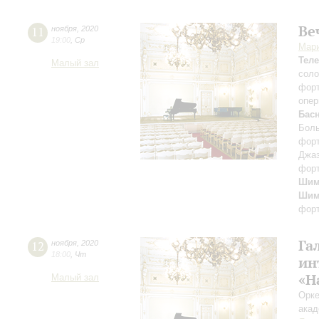
Ве
11
ноября
,
2020
19:00
,
Ср
Мар
Тел
Малый зал
сол
фор
опер
Бас
Боль
форт
Джаз
форт
Шим
Шим
фор
Га
12
ноября
,
2020
18:00
,
Чт
ин
«Н
Малый зал
Орке
акад