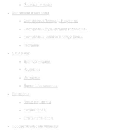
Ресторан и кафе
Фестивали и гастроли
Фестиваль «Площадь Искусств»
Фестиваль «Музыкальная коллекция»
Фестиваль «Барокко в белую ночь»
Гастроли
СМИ о нас
Все публикации
Рецензии
Интервью
Время Шостаковича
Партнеры
Наши партнеры
Фотогалерея
Стать партнером
Просветительские проекты