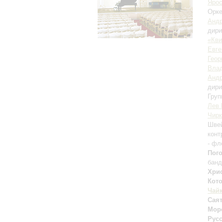
Ярос
Орке
Андр
дири
«Кви
Евге
Геор
Влад
Андр
дири
Гру
Лев 
Чирк
Швей
конт
- фл
Пог
банд
Хри
Кот
Чай
Сая
Мор
Рус