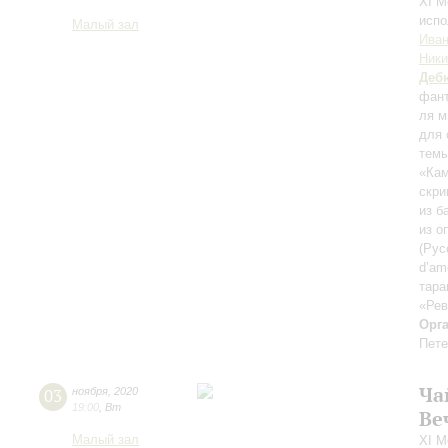
XI М
испо
Малый зал
Иван
Ники
Деб
фант
ля м
для 
темы
«Ка
скри
из б
из о
(Рус
d’am
тара
«Рев
Орг
Пете
Ча
03
ноября
,
2020
19:00
,
Вт
Ве
Малый зал
XI М