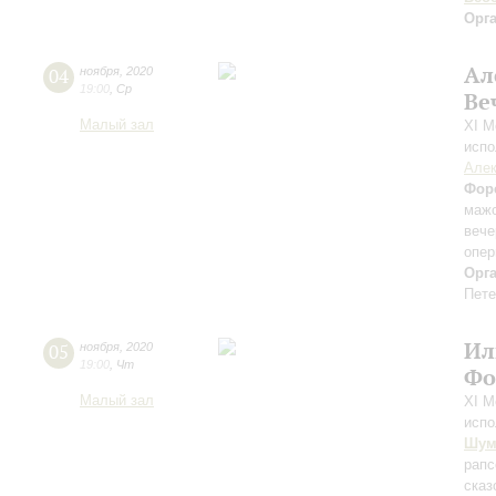
Орг
Ал
04
ноября
,
2020
19:00
,
Ср
Ве
Малый зал
XI М
испо
Але
Фор
маж
вече
опер
Орг
Пете
Ил
05
ноября
,
2020
19:00
,
Чт
Фо
Малый зал
XI М
испо
Шум
рапс
сказ