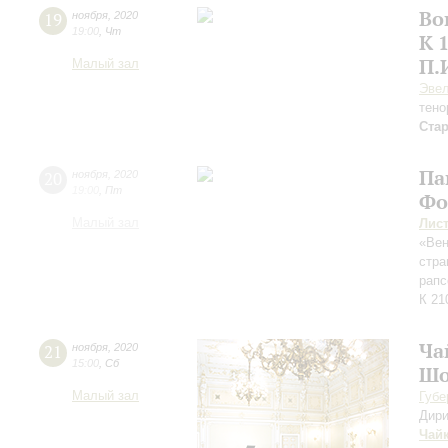
Во
19
ноября
,
2020
19:00
,
Чт
К 
П.
Малый зал
Эвел
тено
Ста
Па
20
ноября
,
2020
19:00
,
Пт
Фо
Малый зал
Лис
«Вен
стра
рапс
К 21
Ча
21
ноября
,
2020
15:00
,
Сб
Ш
Малый зал
Губе
Дири
Чай