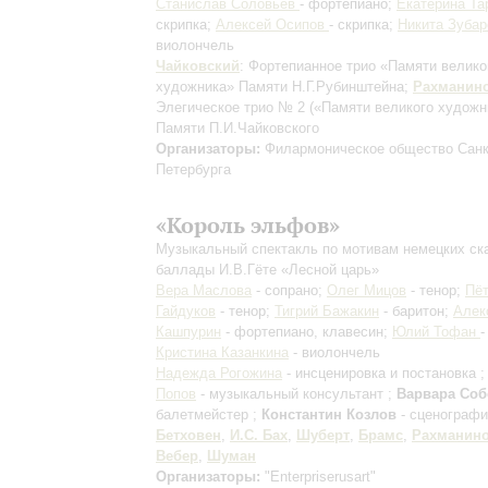
Станислав Соловьёв
- фортепиано;
Екатерина Та
скрипка;
Алексей Осипов
- скрипка;
Никита Зубар
виолончель
Чайковский
: Фортепианное трио «Памяти велико
художника»
Памяти Н.Г.Рубинштейна
;
Рахманин
Элегическое трио № 2 («Памяти великого художн
Памяти П.И.Чайковского
Организаторы:
Филармоническое общество Санк
Петербурга
«Король эльфов»
Музыкальный спектакль по мотивам немецких ска
баллады И.В.Гёте «Лесной царь»
Вера Маслова
- сопрано;
Олег Мицов
- тенор;
Пё
Гайдуков
- тенор;
Тигрий Бажакин
- баритон;
Алек
Кашпурин
- фортепиано, клавесин;
Юлий Тофан
-
Кристина Казанкина
- виолончель
Надежда Рогожина
- инсценировка и постановка 
Попов
- музыкальный консультант ;
Варвара Соб
балетмейстер ;
Константин Козлов
- сценографи
Бетховен
,
И.С. Бах
,
Шуберт
,
Брамс
,
Рахманин
Вебер
,
Шуман
Организаторы:
"Enterpriserusart"