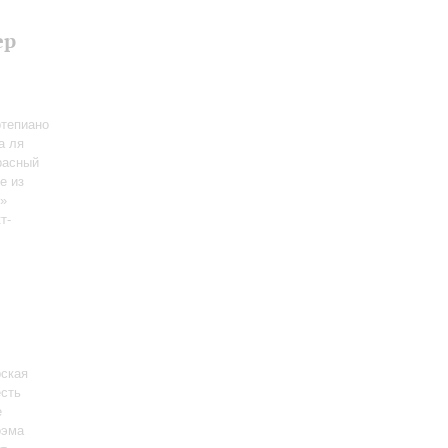
ер
тепиано
а ля
расный
е из
»
т-
рская
есть
е
оэма