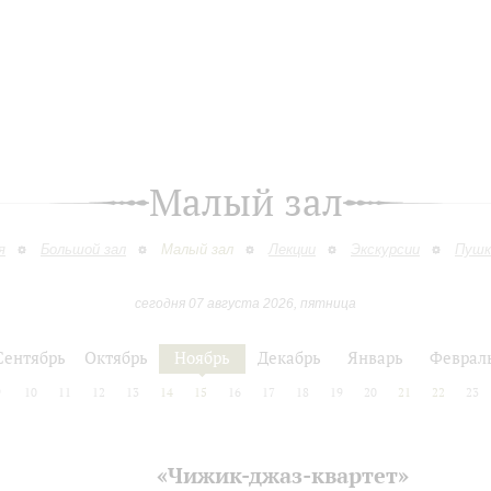
Малый зал
я
Большой зал
Малый зал
Лекции
Экскурсии
Пушк
сегодня 07 августа 2026, пятница
Сентябрь
Октябрь
Ноябрь
Декабрь
Январь
Феврал
9
10
11
12
13
14
15
16
17
18
19
20
21
22
23
«Чижик-джаз-квартет»