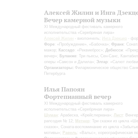
Алексей Жилин и Инга Дзекц
Вечер камерной музыки
XI Международный фестиваль камерного
исполнительства «Серебряная лира»
Алексей Жилин
- виолончель;
Инга Дзекцер
- фор
Форе
: «Пробуждение», «Бабочка»;
Франк
: Сонат
мажор;
Кассадо
: «Реквиеброс»;
Дебюсси
: «Прек
вечер»;
Буланже
: Три пьесы, Сен-Санс, Кантабил
оперы «Самсон и Далила»;
Элгар
: «Салют любви
Организаторы:
Филармоническое общество Санк
Петербурга
Илья Папоян
Фортепианный вечер
XI Международный фестиваль камерного
исполнительства «Серебряная лира»
Шуман
: Арабеска, «Крейслериана»;
Лист
: Венге
рапсодия № 12;
Метнер
: Три сказки из цикла «Ш
сказок», Соната-воспоминание из цикла «Забыты
мотивы»;
Равель
: «Вальс», хореографическая п