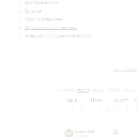
Творческие встречи
Выставки
Издания филармонии
Образовательные программы
Инклюзивные и специальные проекты
Все событи
2019/20
2020/21
2021/22
2022/23
2023/24
2024/25
2025/26
2026/27
Июнь
Июль
Август
1
2
3
4
5
6
7
8
01
ноября
,
2020
19:00
,
Вс