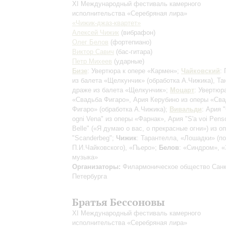
XI Международный фестиваль камерного
исполнительства «Серебряная лира»
«Чижик-джаз-квартет»
Алексей Чижик
(вибрафон)
Олег Белов
(фортепиано)
Виктор Савич
(бас-гитара)
Петр Михеев
(ударные)
Бизе
: Увертюра к опере «Кармен»;
Чайковский
:
из балета «Щелкунчик»
(обработка А.Чижика)
, Т
драже из балета «Щелкунчик»;
Моцарт
: Увертюр
«Свадьба Фигаро», Ария Керубино из оперы «Св
Фигаро»
(обработка А.Чижика)
;
Вивальди
: Ария "
ogni Vena" из оперы «Фарнак», Ария "S'a voi Penso
Belle" («Я думаю о вас, о прекрасные огни») из о
"Scanderbeg";
Чижик
: Тарантелла, «Лошадки» (п
П.И.Чайковского), «Пьеро»;
Белов
: «Синдром», 
музыка»
Организаторы:
Филармоническое общество Санк
Петербурга
Братья Бессоновы
XI Международный фестиваль камерного
исполнительства «Серебряная лира»