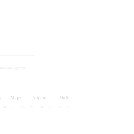
инская карта
ь
Март
Апрель
Май
24
25
26
27
28
29
30
31