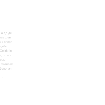
 Па-де-де
анец феи
а к опере
адьбы
Gelido in
, o Luci
перы
о мотивам
«Зеленая
т-