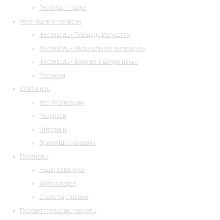
Ресторан и кафе
Фестивали и гастроли
Фестиваль «Площадь Искусств»
Фестиваль «Музыкальная коллекция»
Фестиваль «Барокко в белую ночь»
Гастроли
СМИ о нас
Все публикации
Рецензии
Интервью
Время Шостаковича
Партнеры
Наши партнеры
Фотогалерея
Стать партнером
Просветительские проекты