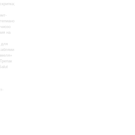
скрипка;
омт-
ртепиано
ччиозо
зия на
 для
 саблями
шмеля»
 Трепак
Salut
т-