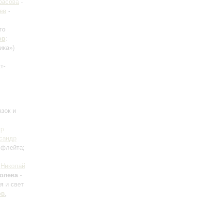
расова
-
ев
-
го
ов
:
ика»)
т-
зок и
тр
сандр
 флейта;
;
Николай
олева
-
я и свет
ов
,