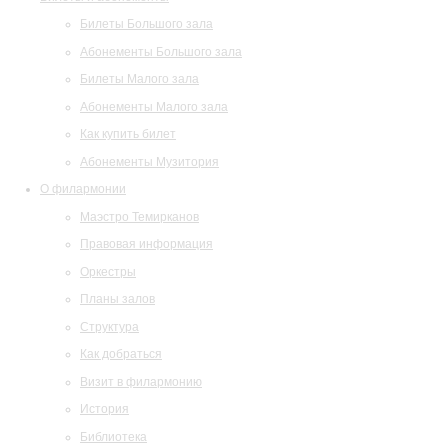
Билеты Большого зала
Абонементы Большого зала
Билеты Малого зала
Абонементы Малого зала
Как купить билет
Абонементы Музитория
О филармонии
Маэстро Темирканов
Правовая информация
Оркестры
Планы залов
Структура
Как добраться
Визит в филармонию
История
Библиотека