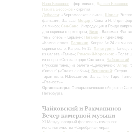
Иван Бессонов
- фортепиано;
Даниил Бессонов
- 
Никита Бессонов
- скрипка
Дебюсси
: «Бергамасская сюита»;
Шопен
: Экспр
фантазия, Вальсы;
Моцарт
: Соната № 8 для фо
ля минор;
Сен-Санс
: Интродукция и Рондо капри
для скрипки с оркестром;
Бизе
- Ваксман
: Фанта
темы оперы «Кармен»;
Паганини
- Крейслер
:
«Кампанелла»;
Паганини
: Каприс № 24 ля минор
скрипки соло, Каприс № 13;
Хачатурян
: Танец с
из балета «Гаянэ»;
Римский-Корсаков
: «Полёт 
из оперы «Сказка о царе Салтане»;
Чайковский
:
(Русский танец) из балета «Щелкунчик»;
Элгар
: “
d’amour” («Салют любви»);
Венявский
: Скерцо-
тарантелла;
И.Бессонов
: Вальс Trio;
Гаде
: Танго
«Ревность»
Организаторы:
Филармоническое общество Санк
Петербурга
Чайковский и Рахманинов
Вечер камерной музыки
XI Международный фестиваль камерного
исполнительства «Серебряная лира»