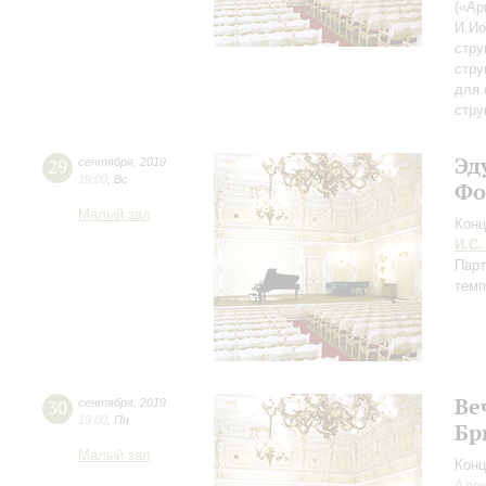
(«Ар
И.И
стру
стру
для 
стру
Эд
29
сентября
,
2019
19:00
,
Вс
Фо
Малый зал
Конц
И.С.
Парт
темп
Ве
30
сентября
,
2019
19:00
,
Пн
Бр
Малый зал
Конц
Алек