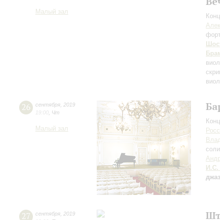
Ве
Малый зал
Конц
Алек
фор
Шос
Бра
виол
скри
виол
Ба
26
сентября
,
2019
19:00
,
Чт
Конц
Малый зал
Росс
Вла
соли
Андр
И.С.
джа
Шт
27
сентября
,
2019