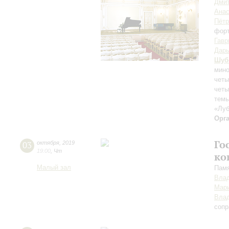
Дмит
Анас
Пётр
фор
Гавр
Дарь
Шуб
мин
четы
четы
тем
«Луб
Орг
Го
03
октября
,
2019
19:00
,
Чт
ко
Малый зал
Памя
Вла
Мари
Вла
сопр