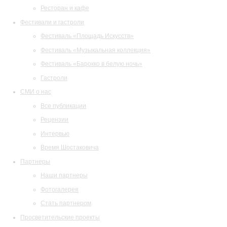
Ресторан и кафе
Фестивали и гастроли
Фестиваль «Площадь Искусств»
Фестиваль «Музыкальная коллекция»
Фестиваль «Барокко в белую ночь»
Гастроли
СМИ о нас
Все публикации
Рецензии
Интервью
Время Шостаковича
Партнеры
Наши партнеры
Фотогалерея
Стать партнером
Просветительские проекты