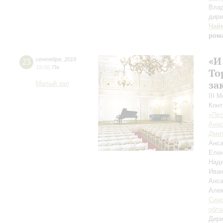
Вла
дири
Чай
ром
«И
23
сентября
,
2019
19:00
,
Пн
То
за
Малый зал
III 
Конт
«Пет
Анас
Дмит
Анса
Еле
Над
Ива
Анса
Але
Симф
обла
Дири