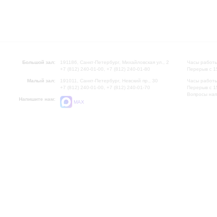
Большой зал:
191186, Санкт-Петербург, Михайловская ул., 2
Часы работы
+7 (812) 240-01-00, +7 (812) 240-01-80
Перерыв с 1
Малый зал:
191011, Санкт-Петербург, Невский пр., 30
Часы работы
+7 (812) 240-01-00, +7 (812) 240-01-70
Перерыв с 1
Вопросы на
Напишите нам:
MAX