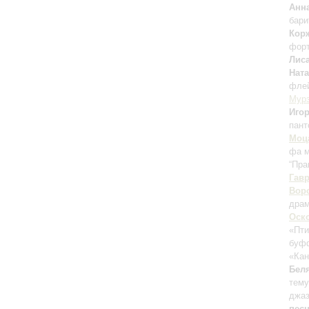
Анн
бари
Кор
фор
Лис
Нат
флей
Мур
Игор
пан
Моц
фа 
“Пра
Гав
Вор
драм
Оск
«Пти
буфф
«Ка
Бел
тему
джа
пес