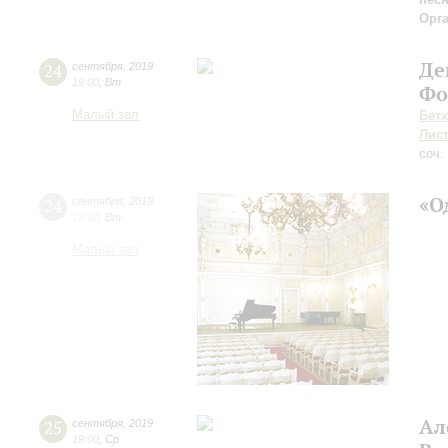
Орг
Де
24
сентября
,
2019
19:00
,
Вт
Фо
Малый зал
Бет
Лис
соч.
«О
24
сентября
,
2019
19:00
,
Вт
Малый зал
Ал
25
сентября
,
2019
19:00
,
Ср