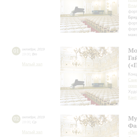
Влад
фор
Бри
фор
фор
маж
Мо
01
октября
,
2019
19:00
,
Вт
Га
(«
Малый зал
Конц
Санк
орке
Худо
Кант
Му
02
октября
,
2019
19:00
,
Ср
Фа
Малый зал
«Пет