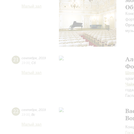
Об
Малый зал
Конк
форт
Орг
музы
Ал
21
сентября
,
2019
19:00
,
Сб
Фо
Малый зал
Шоп
spia
Чай
года
Гасп
Ва
22
сентября
,
2019
19:00
,
Вс
Во
Малый зал
Конц
Госу