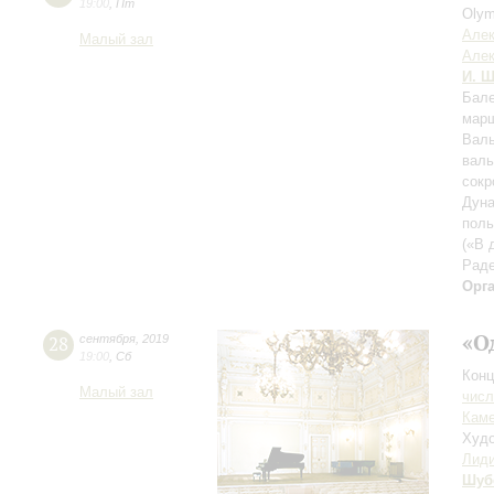
19:00
,
Пт
Olym
Алек
Малый зал
Алек
И. Ш
Бале
марш
Валь
валь
сокр
Дуна
поль
(«В 
Раде
Орг
«О
28
сентября
,
2019
19:00
,
Сб
Конц
Малый зал
числ
Каме
Худо
Лиди
Шуб