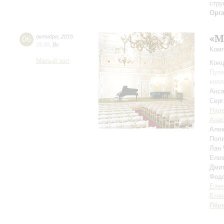
стру
Орг
«М
06
октября
,
2019
15:00
,
Вс
Комп
Малый зал
Конц
Путе
колл
Анса
Серг
Над
Анас
Але
Пол
Лан
Ели
Дми
Фед
Елен
Елен
Пёр