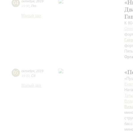
«Н
04
октября
,
2019
19:00
,
Пт
Дв
Га
Малый зал
К 80
Оле
фор
Гав
форт
Пять
Орг
«П
05
октября
,
2019
19:00
,
Сб
«Пуш
Екат
Малый зал
Нат
Тать
Влад
Вив
мино
стру
басс
мино