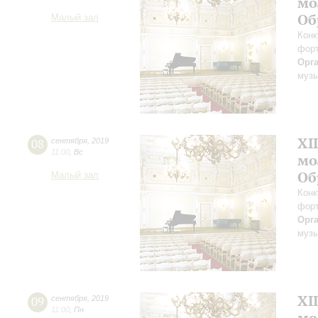
мо
Об
Малый зал
Конк
форт
Орг
музы
XI
08
сентября
,
2019
11:00
,
Вс
мо
Об
Малый зал
Конк
форт
Орг
музы
XI
09
сентября
,
2019
11:00
,
Пн
мо