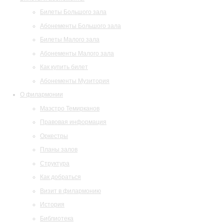
Билеты Большого зала
Абонементы Большого зала
Билеты Малого зала
Абонементы Малого зала
Как купить билет
Абонементы Музитория
О филармонии
Маэстро Темирканов
Правовая информация
Оркестры
Планы залов
Структура
Как добраться
Визит в филармонию
История
Библиотека