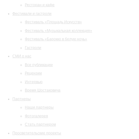
Ресторан и кафе
Фестивали и гастроли
Фестиваль «Площадь Искусств»
Фестиваль «Музыкальная коллекция»
Фестиваль «Барокко в белую ночь»
Гастроли
СМИ о нас
Все публикации
Рецензии
Интервью
Время Шостаковича
Партнеры
Наши партнеры
Фотогалерея
Стать партнером
Просветительские проекты