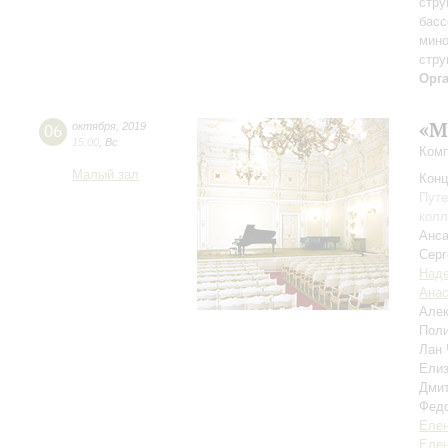
стру
басс
мино
стру
Орг
«М
06
октября
,
2019
15:00
,
Вс
Комп
Малый зал
Конц
Путе
колл
Анса
Серг
Над
Анас
Але
Пол
Лан
Ели
Дми
Фед
Елен
Елен