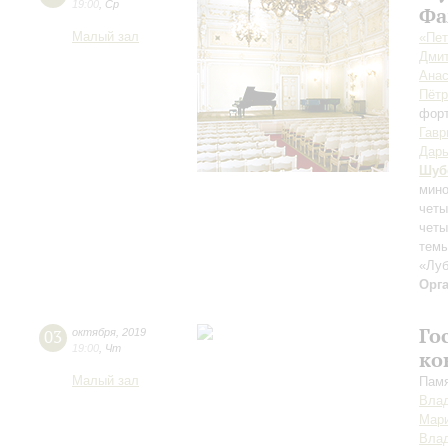
19:00
,
Ср
Фа
Малый зал
«Пет
Дмит
Анас
Пётр
фор
Гавр
Дарь
Шуб
мин
четы
четы
тем
«Луб
Орг
Го
03
октября
,
2019
19:00
,
Чт
ко
Малый зал
Памя
Вла
Мари
Вла