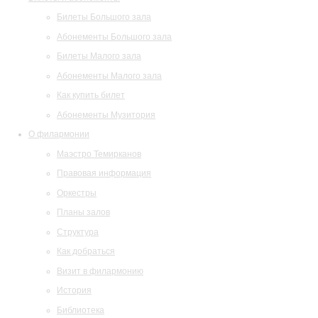
Билеты Большого зала
Абонементы Большого зала
Билеты Малого зала
Абонементы Малого зала
Как купить билет
Абонементы Музитория
О филармонии
Маэстро Темирканов
Правовая информация
Оркестры
Планы залов
Структура
Как добраться
Визит в филармонию
История
Библиотека