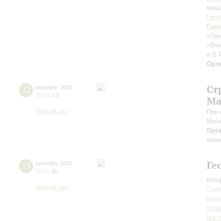
мецц
Гори
Гав
«Три
«Веч
и В.
Орг
Ст
12
октября
,
2019
19:00
,
Сб
Ма
Малый зал
При 
Моск
Орг
бизн
Ге
13
октября
,
2019
15:00
,
Вс
Конц
Малый зал
Сове
Каме
Конц
инст