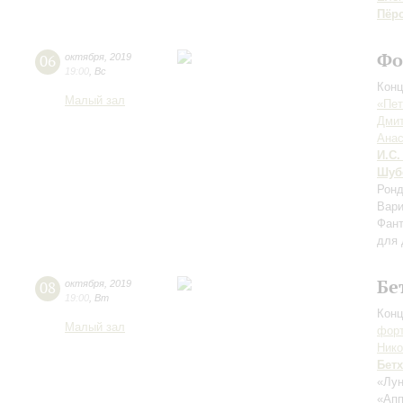
Пёр
Фо
06
октября
,
2019
19:00
,
Вс
Конц
Малый зал
«Пет
Дмит
Анас
И.С.
Шуб
Ронд
Вари
Фан
для 
Бе
08
октября
,
2019
19:00
,
Вт
Конц
Малый зал
форт
Ник
Бет
«Лун
«Апп