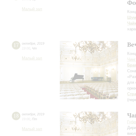
Фо
Малый зал
Конц
Шум
Чай
хара
Ве
17
октября
,
2019
19:00
,
Чт
Конц
Малый зал
Чинг
Бра
Сона
«Раз
для 
орк
Стр
(пер
Ча
18
октября
,
2019
19:00
,
Пт
Губе
Дири
Малый зал
виол