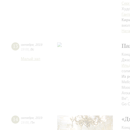
Серг
Худо
Гант
Кир
вио
Ната
Па
13
октября
,
2019
19:00
,
Вс
Конц
Малый зал
Джаз
Ильд
соли
Из р
Mell
Mood
Arou
Be", 
Go O
«Д
14
октября
,
2019
19:00
,
Пн
Конц