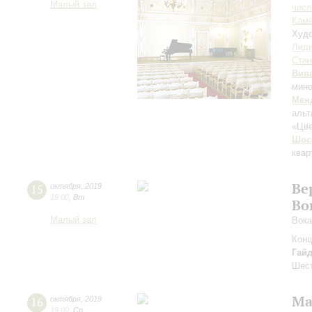
Малый зал
числ
Каме
Худо
Лиди
Ста
Вив
мин
Мен
альт
«Цве
Шос
квар
Ве
15
октября
,
2019
19:00
,
Вт
Во
Малый зал
Вока
Конц
Гай
Шест
Ма
16
октября
,
2019
19:00
,
Ср