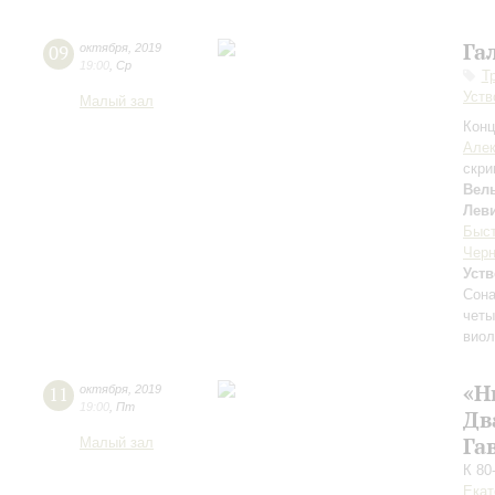
Га
09
октября
,
2019
19:00
,
Ср
Т
Уств
Малый зал
Конц
Але
скри
Вел
Лев
Быс
Черн
Уст
Сона
четы
виол
«Н
11
октября
,
2019
19:00
,
Пт
Дв
Га
Малый зал
К 80
Екат