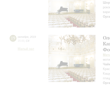
Шор
роко
вари
Орг
Ол
19
октября
,
2019
15:00
,
Сб
Ка
Фо
Малый зал
Мет
мот
Чай
Крас
Каще
птиц
Орг