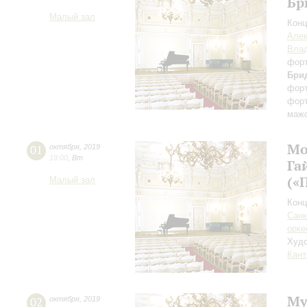
Бр
Малый зал
Конц
Алек
Влад
фор
Бри
фор
фор
маж
Мо
01
октября
,
2019
19:00
,
Вт
Га
(«
Малый зал
Конц
Санк
орке
Худо
Кант
Му
02
октября
,
2019