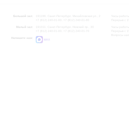
Большой зал:
191186, Санкт-Петербург, Михайловская ул., 2
Часы работы
+7 (812) 240-01-00, +7 (812) 240-01-80
Перерыв с 1
Малый зал:
191011, Санкт-Петербург, Невский пр., 30
Часы работы
+7 (812) 240-01-00, +7 (812) 240-01-70
Перерыв с 1
Вопросы на
Напишите нам:
MAX