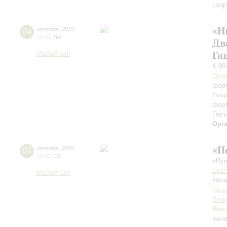
сопр
«Н
04
октября
,
2019
19:00
,
Пт
Дв
Га
Малый зал
К 80
Оле
фор
Гав
форт
Пять
Орг
«П
05
октября
,
2019
19:00
,
Сб
«Пуш
Екат
Малый зал
Нат
Тать
Влад
Вив
мино