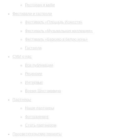
Ресторан и кафе
Фестивали и гастроли
Фестиваль «Площадь Искусств»
Фестиваль «Музыкальная коллекция»
Фестиваль «Барокко в белую ночь»
Гастроли
СМИ о нас
Все публикации
Рецензии
Интервью
Время Шостаковича
Партнеры
Наши партнеры
Фотогалерея
Стать партнером
Просветительские проекты