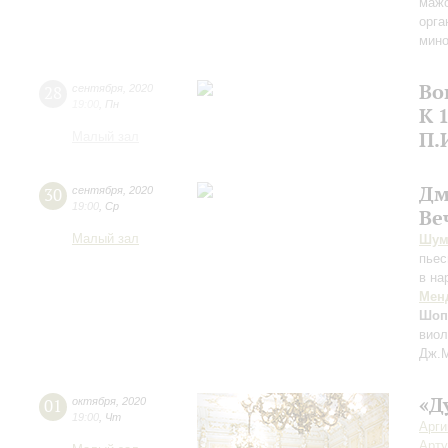
мажо
орга
мино
Во
28
сентября
,
2020
19:00
,
Пн
К 
П.
Малый зал
Дм
30
сентября
,
2020
19:00
,
Ср
Ве
Малый зал
Шум
пьес
в на
Мен
Шоп
виол
Дж.М
«Д
01
октября
,
2020
19:00
,
Чт
Арг
Арту