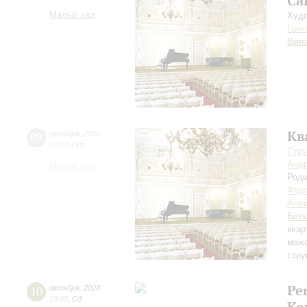
Са
Малый зал
Худо
Гант
Вив
Кв
09
октября
,
2020
19:00
,
Пт
Стру
Андр
Малый зал
Род
Фёдо
Але
Бет
квар
маж
стру
Pe
10
октября
,
2020
19:00
,
Сб
Ко