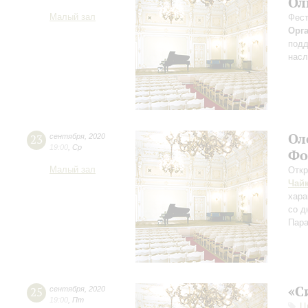
Ол
Малый зал
Фест
Орг
подд
насл
Ол
23
сентября
,
2020
19:00
,
Ср
Фо
Малый зал
Откр
Чай
хара
со д
Пара
«С
25
сентября
,
2020
19:00
,
Пт
Ц