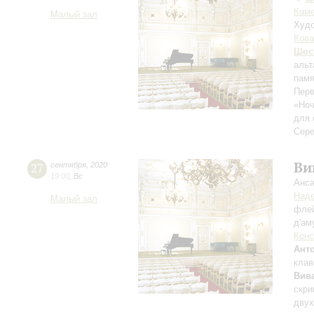
Каме
Малый зал
Худо
Кова
Шос
альт
памя
Перв
«Ноч
для 
Сере
Ви
27
сентября
,
2020
19:00
,
Вс
Анса
Над
Малый зал
флей
д'ам
Конс
Ант
клав
Вив
скри
двух