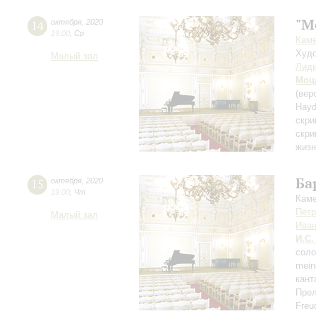
"M
14
октября
,
2020
19:00
,
Ср
Каме
Худо
Малый зал
Лиди
Моц
(вер
Hayd
скри
скри
жизн
Ба
15
октября
,
2020
19:00
,
Чт
Каме
Пётр
Малый зал
Иван
И.С.
сол
mein
кант
Прел
Freu