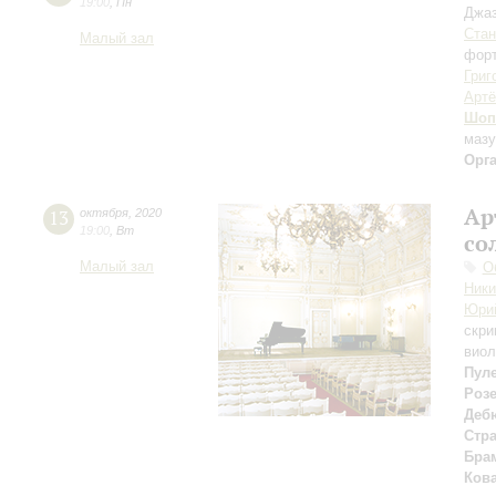
19:00
,
Пн
Джаз
Стан
Малый зал
форт
Григ
Арт
Шоп
мазу
Орг
Ар
13
октября
,
2020
19:00
,
Вт
со
Малый зал
О
Ник
Юри
скри
виол
Пул
Роз
Деб
Стр
Бра
Ков