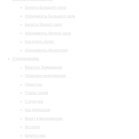
Билеты Большого зала
Абонементы Большого зала
Билеты Малого зала
Абонементы Малого зала
Как купить билет
Абонементы Музитория
О филармонии
Маэстро Темирканов
Правовая информация
Оркестры
Планы залов
Структура
Как добраться
Визит в филармонию
История
Библиотека