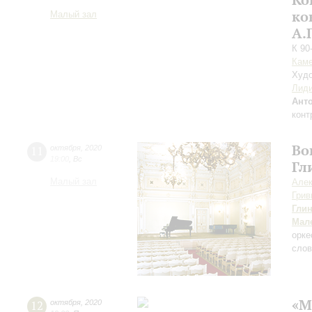
ко
Малый зал
А.
К 90
Каме
Худо
Лиди
Ант
конт
Во
11
октября
,
2020
19:00
,
Вс
Гл
Малый зал
Алек
Грив
Гли
Мал
орке
слов
«М
12
октября
,
2020