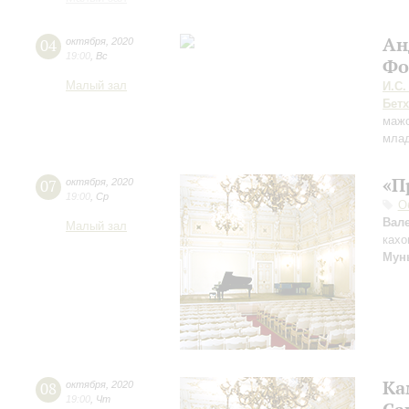
Ан
04
октября
,
2020
19:00
,
Вс
Фо
Малый зал
И.С.
Бет
маж
млад
«П
07
октября
,
2020
19:00
,
Ср
О
Вал
Малый зал
кахо
Мун
Ка
08
октября
,
2020
19:00
,
Чт