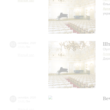
Малый зал
Оль
Арг
укра
Шт
02
октября
,
2020
19:00
,
Пт
Olym
Алек
Малый зал
Дири
Ве
02
октября
,
2020
19:00
,
Пт
Малый зал