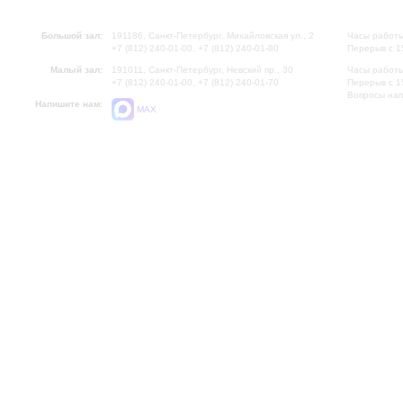
Большой зал:
191186, Санкт-Петербург, Михайловская ул., 2
Часы работы
+7 (812) 240-01-00, +7 (812) 240-01-80
Перерыв с 1
Малый зал:
191011, Санкт-Петербург, Невский пр., 30
Часы работы
+7 (812) 240-01-00, +7 (812) 240-01-70
Перерыв с 1
Вопросы на
Напишите нам:
MAX