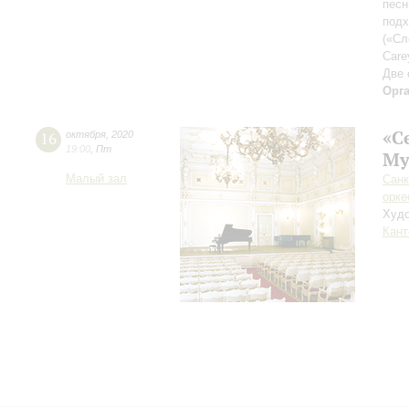
песн
подх
(«Сл
Care
Две 
Орг
«С
16
октября
,
2020
19:00
,
Пт
Му
Малый зал
Санк
орке
Худо
Кант