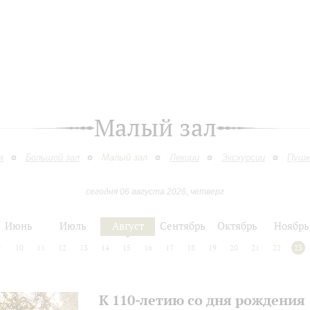
Малый зал
я
Большой зал
Малый зал
Лекции
Экскурсии
Пушк
сегодня 06 августа 2026, четверг
Июнь
Июль
Август
Сентябрь
Октябрь
Ноябрь
9
10
11
12
13
14
15
16
17
18
19
20
21
22
23
К 110-летию со дня рождения