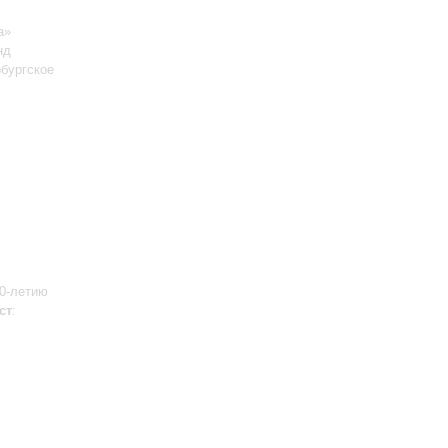
а»
нд
рбургское
80-летию
ст
: