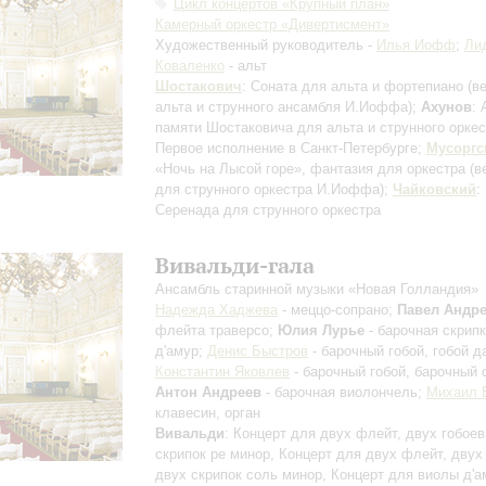
Цикл концертов «Крупный план»
Камерный оркестр «Дивертисмент»
Художественный руководитель -
Илья Иофф
;
Ли
Коваленко
- альт
Шостакович
: Соната для альта и фортепиано
(в
альта и струнного ансамбля И.Иоффа)
;
Ахунов
: 
памяти Шостаковича для альта и струнного орке
Первое исполнение в Санкт-Петербурге
;
Мусоргс
«Ночь на Лысой горе», фантазия для оркестра
(в
для струнного оркестра И.Иоффа)
;
Чайковский
:
Серенада для струнного оркестра
Вивальди-гала
Ансамбль старинной музыки «Новая Голландия»
Надежда Хаджева
- меццо-сопрано;
Павел Андр
флейта траверсо;
Юлия Лурье
- барочная скрипк
д'амур;
Денис Быстров
- барочный гобой, гобой д
Константин Яковлев
- барочный гобой, барочный 
Антон Андреев
- барочная виолончель;
Михаил 
клавесин, орган
Вивальди
: Концерт для двух флейт, двух гобоев
скрипок ре минор, Концерт для двух флейт, двух
двух скрипок соль минор, Концерт для виолы д'