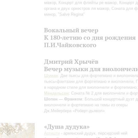
мажор, Концерт для флейты ре мажор, Концерт 
органа и двух оркестров ля мажор, Соната для 
минор, "Salve Regina"
Вокальный вечер
К 180-летию со дня рождения
П.И.Чайковского
Дмитрий Хрычёв
Вечер музыки для виолончел
Шуман
: Две пьесы для фортепиано и виолончели
пьесы-фантазии для фортепиано и виолончели, П
в народном стиле для виолончели и фортепиано;
Мендельсон
: Соната № 2 для виолончели и фор
Шопен — Франком
: Большой концертный дуэт 
виолончели и фортепиано на темы из оперы
Дж.Мейербера «Роберт-дьявол»
«Душа дудука»
Аргишти
- армянский дудук, персидский ней