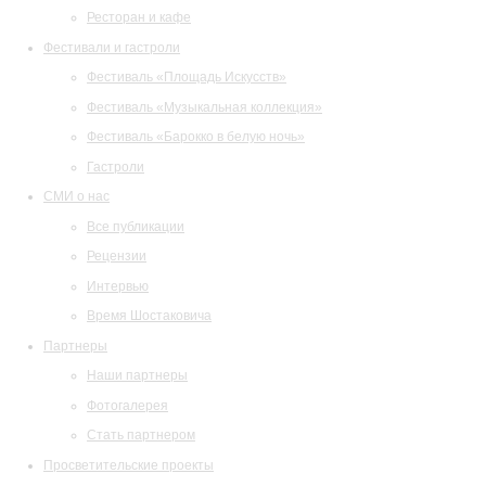
Ресторан и кафе
Фестивали и гастроли
Фестиваль «Площадь Искусств»
Фестиваль «Музыкальная коллекция»
Фестиваль «Барокко в белую ночь»
Гастроли
СМИ о нас
Все публикации
Рецензии
Интервью
Время Шостаковича
Партнеры
Наши партнеры
Фотогалерея
Стать партнером
Просветительские проекты