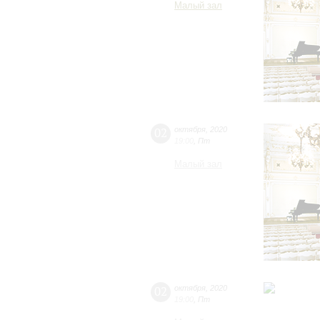
Малый зал
02
октября
,
2020
19:00
,
Пт
Малый зал
02
октября
,
2020
19:00
,
Пт