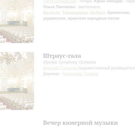
Артур Бочкивский
- гитара;
Юрий Лебедев
- перк
Ольга Пахомова
- виолончель
Аргишти
,
Таривердиев
,
Шуберт
;
Армянские,
украинские, иранские народные песни
Штраус-гала
Olympic Symphony Orchestra
Алексей Степанов
(художественный руководител
Дирижер -
Александр Голиков
Вечер камерной музыки