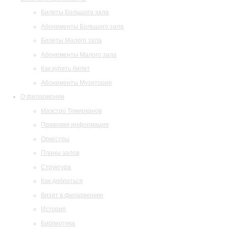
Билеты Большого зала
Абонементы Большого зала
Билеты Малого зала
Абонементы Малого зала
Как купить билет
Абонементы Музитория
О филармонии
Маэстро Темирканов
Правовая информация
Оркестры
Планы залов
Структура
Как добраться
Визит в филармонию
История
Библиотека