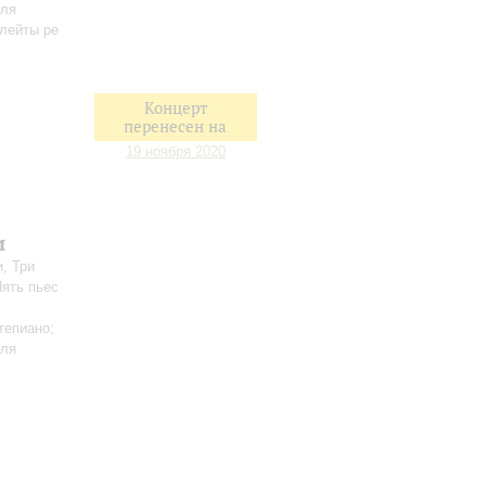
для
флейты ре
Концерт
перенесен на
19 ноября 2020
и
, Три
ять пьес
тепиано;
для