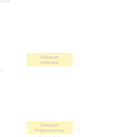
уссия;
Концерт
отменен
ь)
Концерт
перенесен на