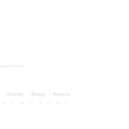
инская карта
Декабрь
Январь
Февраль
24
25
26
27
28
29
30
31