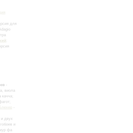
дия
ерсия для
Adagio
стра
кий
:
ерсия
еев
-
а, виола
а качча;
фагот;
Блехер
-
 и двух
 гобоев и
амур фа