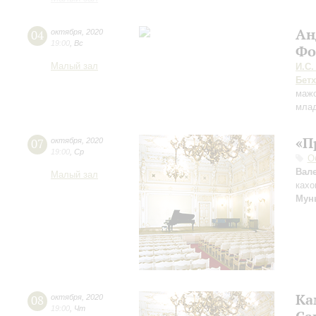
Ан
04
октября
,
2020
19:00
,
Вс
Фо
Малый зал
И.С.
Бет
маж
млад
«П
07
октября
,
2020
19:00
,
Ср
О
Вал
Малый зал
кахо
Мун
Ка
08
октября
,
2020
19:00
,
Чт