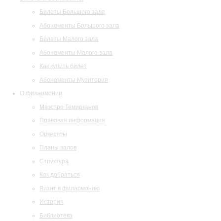
Билеты Большого зала
Абонементы Большого зала
Билеты Малого зала
Абонементы Малого зала
Как купить билет
Абонементы Музитория
О филармонии
Маэстро Темирканов
Правовая информация
Оркестры
Планы залов
Структура
Как добраться
Визит в филармонию
История
Библиотека