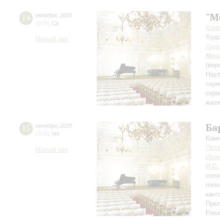
"M
14
октября
,
2020
19:00
,
Ср
Каме
Худо
Малый зал
Лиди
Моц
(вер
Hayd
скри
скри
жизн
Ба
15
октября
,
2020
19:00
,
Чт
Каме
Пётр
Малый зал
Иван
И.С.
сол
mein
кант
Прел
Freu