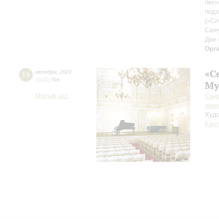
песн
подх
(«Сл
Care
Две 
Орг
«С
16
октября
,
2020
19:00
,
Пт
Му
Малый зал
Санк
орке
Худо
Кант