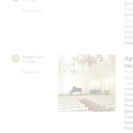
19:00
,
Пн
Джаз
Стан
Малый зал
форт
Григ
Арт
Шоп
мазу
Орг
Ар
13
октября
,
2020
19:00
,
Вт
со
Малый зал
О
Ник
Юри
скри
виол
Пул
Роз
Деб
Стр
Бра
Ков