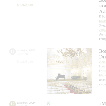
ко
Малый зал
А.
К 90
Каме
Худо
Лиди
Ант
конт
Во
11
октября
,
2020
19:00
,
Вс
Гл
Малый зал
Алек
Грив
Гли
Мал
орке
слов
«М
12
октября
,
2020