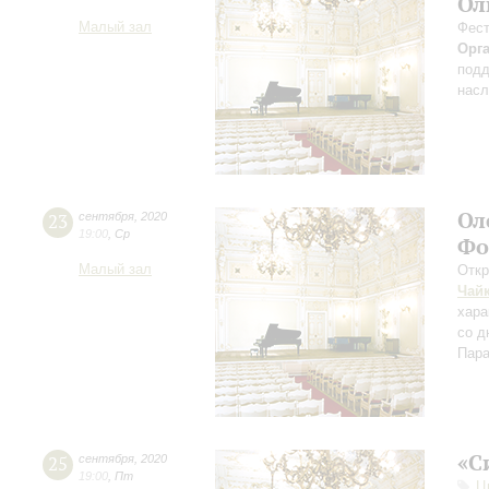
Ол
Малый зал
Фест
Орг
подд
насл
Ол
23
сентября
,
2020
19:00
,
Ср
Фо
Малый зал
Откр
Чай
хара
со д
Пара
«С
25
сентября
,
2020
19:00
,
Пт
Ц