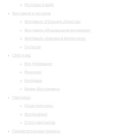
Ресторан и кафе
Фестивали и гастроли
Фестиваль «Площадь Искусств»
Фестиваль «Музыкальная коллекция»
Фестиваль «Барокко в белую ночь»
Гастроли
СМИ о нас
Все публикации
Рецензии
Интервью
Время Шостаковича
Партнеры
Наши партнеры
Фотогалерея
Стать партнером
Просветительские проекты