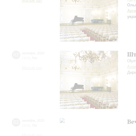
Малый зал
Оль
Арг
укра
Шт
02
октября
,
2020
19:00
,
Пт
Olym
Алек
Малый зал
Дири
Ве
02
октября
,
2020
19:00
,
Пт
Малый зал