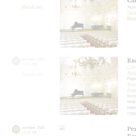
Са
Малый зал
Худо
Гант
Вив
Кв
09
октября
,
2020
19:00
,
Пт
Стру
Андр
Малый зал
Род
Фёдо
Але
Бет
квар
маж
стру
Pe
10
октября
,
2020
19:00
,
Сб
Ко