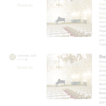
Каме
Малый зал
Худо
Кова
Шос
альт
памя
Перв
«Ноч
для 
Сере
Ви
27
сентября
,
2020
19:00
,
Вс
Анса
Над
Малый зал
флей
д'ам
Конс
Ант
клав
Вив
скри
двух