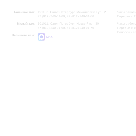
Большой зал:
191186, Санкт-Петербург, Михайловская ул., 2
Часы работы
+7 (812) 240-01-00, +7 (812) 240-01-80
Перерыв с 1
Малый зал:
191011, Санкт-Петербург, Невский пр., 30
Часы работы
+7 (812) 240-01-00, +7 (812) 240-01-70
Перерыв с 1
Вопросы на
Напишите нам:
MAX