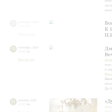
мажо
орга
мино
Во
28
сентября
,
2020
19:00
,
Пн
К 
П.
Малый зал
Дм
30
сентября
,
2020
19:00
,
Ср
Ве
Малый зал
Шум
пьес
в на
Мен
Шоп
виол
Дж.М
«Д
01
октября
,
2020
19:00
,
Чт
Арг
Арту