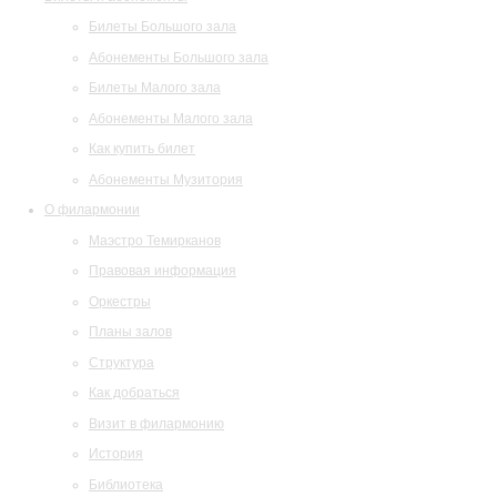
Билеты Большого зала
Абонементы Большого зала
Билеты Малого зала
Абонементы Малого зала
Как купить билет
Абонементы Музитория
О филармонии
Маэстро Темирканов
Правовая информация
Оркестры
Планы залов
Структура
Как добраться
Визит в филармонию
История
Библиотека