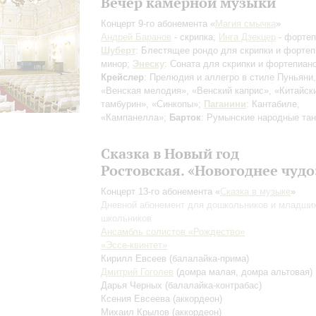
Вечер камерной музыки
Концерт 9-го абонемента «
Магия смычка
»
Андрей Баранов
- скрипка;
Инга Дзекцер
- фортеп
Шуберт
: Блестящее рондо для скрипки и фортеп
минор;
Энеску
: Соната для скрипки и фортепиан
Крейслер
: Прелюдия и аллегро в стиле Пуньяни,
«Венская мелодия», «Венский каприс», «Китайск
тамбурин», «Синкопы»;
Паганини
: Кантабиле,
«Кампанелла»;
Барток
: Румынские народные та
Сказка в Новый год
Ростовская. «Новогоднее чудо
Концерт 13-го абонемента «
Сказка в музыке
»
Дневной абонемент для дошкольников и младши
школьников
Ансамбль солистов «Рождество»
«Эссе-квинтет»
Кирилл Евсеев
(балалайка-прима)
Дмитрий Гоголев
(домра малая, домра альтовая)
Дарья Черных
(балалайка-контрабас)
Ксения Евсеева
(аккордеон)
Михаил Крылов
(аккордеон)