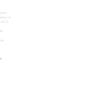
иано
иано си
о № 3;
ий
нцы
»
х