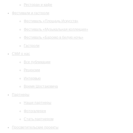
Ресторан и кафе
Фестивали и гастроли
Фестиваль «Площадь Искусств»
Фестиваль «Музыкальная коллекция»
Фестиваль «Барокко в белую ночь»
Гастроли
СМИ о нас
Все публикации
Рецензии
Интервью
Время Шостаковича
Партнеры
Наши партнеры
Фотогалерея
Стать партнером
Просветительские проекты