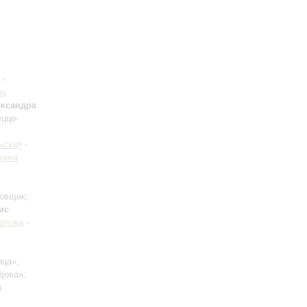
-
на
ксандра
еццо-
ьская
-
ника
новщик;
ис
апова
-
ица»,
дова»;
н
: