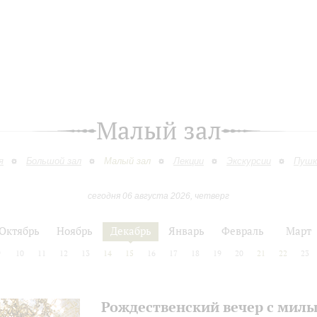
Малый зал
я
Большой зал
Малый зал
Лекции
Экскурсии
Пушк
сегодня 06 августа 2026, четверг
Октябрь
Ноябрь
Декабрь
Январь
Февраль
Март
9
10
11
12
13
14
15
16
17
18
19
20
21
22
23
Рождественский вечер с мил