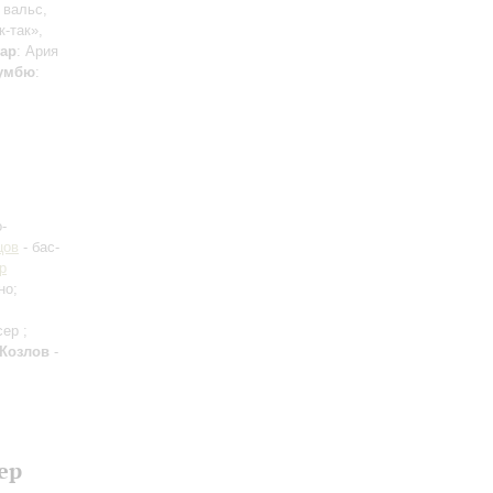
 вальс,
к-так»,
гар
: Ария
умбю
:
-
цов
- бас-
р
но;
ер ;
 Козлов
-
ер