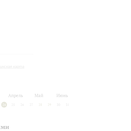
инская карта
Апрель
Май
Июнь
24
25
26
27
28
29
30
31
ыми