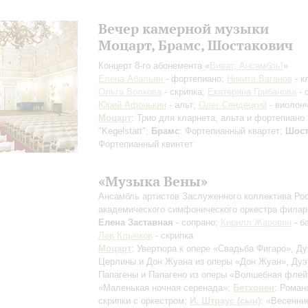
Вечер камерной музыки
Моцарт, Брамс, Шостакович
Концерт 8-го абонемента «
Виват, Ансамбль!
»
Елена Абальян
- фортепиано;
Никита Ваганов
- к
Ольга Волкова
- скрипка;
Екатерина Грибанова
- 
Юрий Афонькин
- альт;
Олег Сендецкий
- виолон
Моцарт
: Трио для кларнета, альта и фортепиано
"Kegelstatt";
Брамс
: Фортепианный квартет;
Шост
Фортепианный квинтет
«Музыка Вены»
Ансамбль артистов Заслуженного коллектива Ро
академического симфонического оркестра фила
Елена Заставная
- сопрано;
Кирилл Жаровин
- б
Лев Клычков
- скрипка
Моцарт
: Увертюра к опере «Свадьба Фигаро», Ду
Церлины и Дон Жуана из оперы «Дон Жуан», Дуэ
Папагены и Папагено из оперы «Волшебная флей
«Маленькая ночная серенада»;
Бетховен
: Роман
скрипки с оркестром;
И. Штраус (сын)
: «Весенни