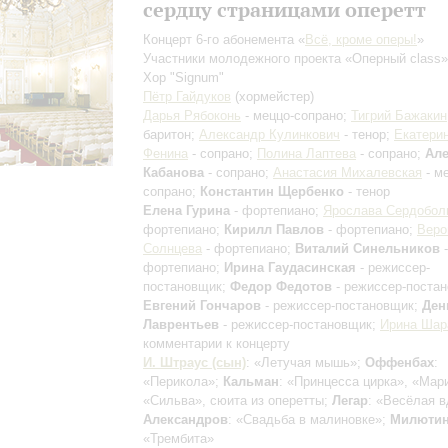
сердцу страницами оперетт
Концерт 6-го абонемента «
Всё, кроме оперы!
»
Участники молодежного проекта «Оперный class»
Хор "Signum"
Пётр Гайдуков
(хормейстер)
Дарья Рябоконь
- меццо-сопрано;
Тигрий Бажакин
баритон;
Александр Кулинкович
- тенор;
Екатери
Фенина
- сопрано;
Полина Лаптева
- сопрано;
Але
Кабанова
- сопрано;
Анастасия Михалевская
- м
сопрано;
Константин Щербенко
- тенор
Елена Гурина
- фортепиано;
Ярослава Сердобол
фортепиано;
Кирилл Павлов
- фортепиано;
Веро
Солнцева
- фортепиано;
Виталий Синельников
-
фортепиано;
Ирина Гаудасинская
- режиссер-
постановщик;
Федор Федотов
- режиссер-поста
Евгений Гончаров
- режиссер-постановщик;
Ден
Лаврентьев
- режиссер-постановщик;
Ирина Шар
комментарии к концерту
И. Штраус (сын)
: «Летучая мышь»;
Оффенбах
:
«Перикола»;
Кальман
: «Принцесса цирка», «Мар
«Сильва», сюита из оперетты;
Легар
: «Весёлая в
Александров
: «Свадьба в малиновке»;
Милюти
«Трембита»