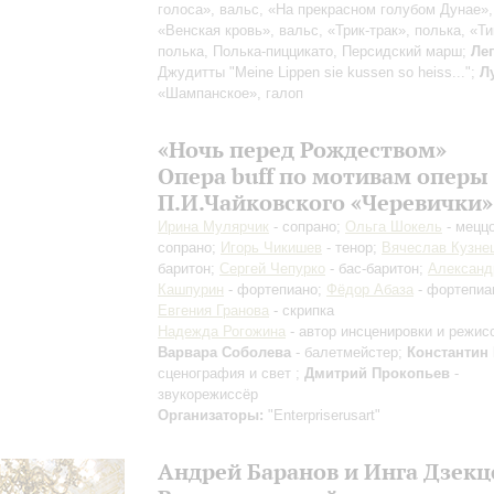
голоса», вальс, «На прекрасном голубом Дунае»,
«Венская кровь», вальс, «Трик-трак», полька, «Ти
полька, Полька-пиццикато, Персидский марш;
Ле
Джудитты "Meine Lippen sie kussen so heiss...";
Л
«Шампанское», галоп
«Ночь перед Рождеством»
Опера buff по мотивам оперы
П.И.Чайковского «Черевички»
Ирина Мулярчик
- сопрано;
Ольга Шокель
- меццо
сопрано;
Игорь Чикишев
- тенор;
Вячеслав Кузне
баритон;
Сергей Чепурко
- бас-баритон;
Александ
Кашпурин
- фортепиано;
Фёдор Абаза
- фортепиа
Евгения Гранова
- скрипка
Надежда Рогожина
- автор инсценировки и режисс
Варвара Соболева
- балетмейстер;
Константин
сценография и свет ;
Дмитрий Прокопьев
-
звукорежиссёр
Организаторы:
"Enterpriserusart"
Андрей Баранов и Инга Дзекц