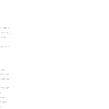
ларнет;
скрипка;
чель
акович
:
ссии
рмонии
аритон;
эттино
т
та»,
с для
е