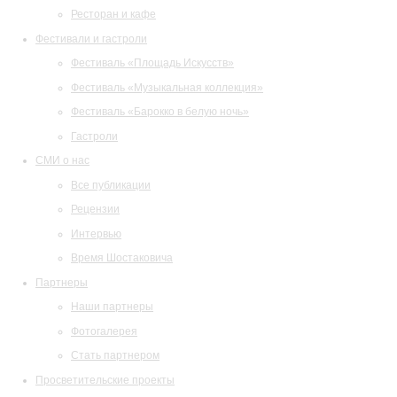
Ресторан и кафе
Фестивали и гастроли
Фестиваль «Площадь Искусств»
Фестиваль «Музыкальная коллекция»
Фестиваль «Барокко в белую ночь»
Гастроли
СМИ о нас
Все публикации
Рецензии
Интервью
Время Шостаковича
Партнеры
Наши партнеры
Фотогалерея
Стать партнером
Просветительские проекты