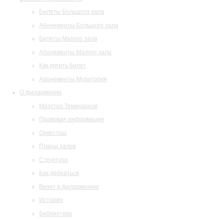
Билеты Большого зала
Абонементы Большого зала
Билеты Малого зала
Абонементы Малого зала
Как купить билет
Абонементы Музитория
О филармонии
Маэстро Темирканов
Правовая информация
Оркестры
Планы залов
Структура
Как добраться
Визит в филармонию
История
Библиотека