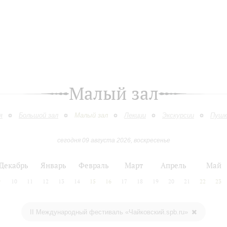
Малый зал
я
Большой зал
Малый зал
Лекции
Экскурсии
Пушк
сегодня 09 августа 2026, воскресенье
Декабрь
Январь
Февраль
Март
Апрель
Май
9
10
11
12
13
14
15
16
17
18
19
20
21
22
23
II Международный фестиваль «Чайковский.spb.ru»