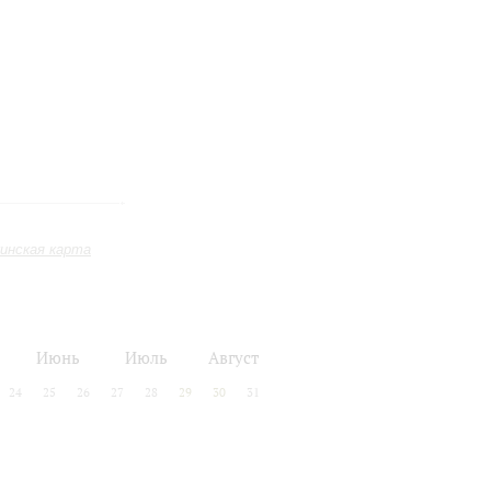
инская карта
Июнь
Июль
Август
24
25
26
27
28
29
30
31